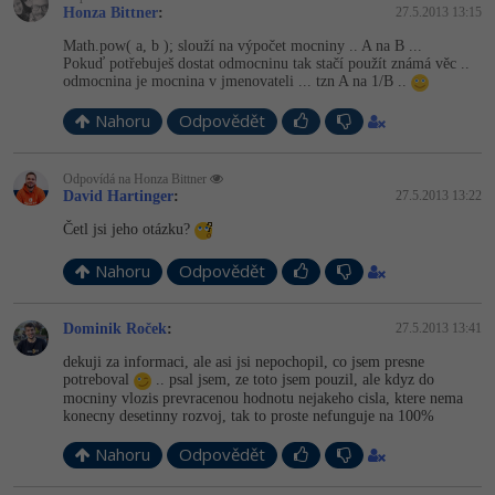
-30%
Kariéra
-80%
Honza Bittner
:
27.5.2013 13:15
Marketing
Adobe Illustrator
Math.pow( a, b ); slouží na výpočet mocniny .. A na B ...
Pro firmy
-30%
Pokuď potřebuješ dostat odmocninu tak stačí použít známá věc ..
WordPress
Adobe Lightroom
odmocnina je mocnina v jmenovateli ... tzn A na 1/B ..
-30%
-15%
SEO
Nahoru
Odpovědět
Adobe XD
-25%
UX
Adobe InDesign
Odpovídá na Honza Bittner
David Hartinger
:
27.5.2013 13:22
Business
Adobe After Effects
Četl jsi jeho otázku?
-25%
-80%
Nahoru
Odpovědět
Kryptoměny
Blender
-30%
Copywriting
Dominik Roček
:
27.5.2013 13:41
Inkscape
dekuji za informaci, ale asi jsi nepochopil, co jsem presne
-80%
-80%
potreboval
.. psal jsem, ze toto jsem pouzil, ale kdyz do
MS Office
Fotografování
mocniny vlozis prevracenou hodnotu nejakeho cisla, ktere nema
konecny desetinny rozvoj, tak to proste nefunguje na 100%
Google Dokumenty
Video
Nahoru
Odpovědět
Time management
Ostatní