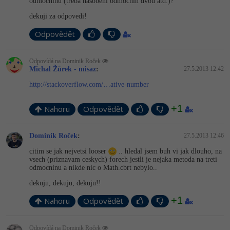
odmocninu (treba nasobeni odmocnin dvou atd.)?
-41%
dekuji za odpovedi!
Copywriter
Algoritmy
Odpovědět
-10%
WordPress specialista
Umělá inteligence (AI)
Odpovídá na Dominik Roček
SEO specialista
Pro děti
Michal Žůrek - misaz
:
27.5.2013 12:42
http://stackoverflow.com/…ative-number
Více
+1
Nahoru
Odpovědět
Fórum
Dominik Roček
:
27.5.2013 12:46
Kurzy e-commerce
citim se jak nejvetsi looser
.. hledal jsem buh vi jak dlouho, na
vsech (priznavam ceskych) forech jestli je nejaka metoda na treti
Testování softwaru
odmocninu a nikde nic o Math.cbrt nebylo..
Kurzy designu
dekuju, dekuju, dekuju!!
-80%
Datová analýza
HTML/CSS
Příběhy absolventů
+1
Nahoru
Odpovědět
-80%
Digitální gramotnost
Blog
Photoshop
Odpovídá na Dominik Roček