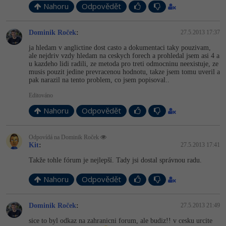
Nahoru
Odpovědět
Dominik Roček
:
27.5.2013 17:37
ja hledam v anglictine dost casto a dokumentaci taky pouzivam,
ale nejdriv vzdy hledam na ceskych forech a prohledal jsem asi 4 a
u kazdeho lidi radili, ze metoda pro treti odmocninu neexistuje, ze
musis pouzit jedine prevracenou hodnotu, takze jsem tomu uveril a
pak narazil na tento problem, co jsem popisoval..
Editováno
Nahoru
Odpovědět
Odpovídá na Dominik Roček
Kit
:
27.5.2013 17:41
Takže tohle fórum je nejlepší. Tady jsi dostal správnou radu.
Nahoru
Odpovědět
Dominik Roček
:
27.5.2013 21:49
sice to byl odkaz na zahranicni forum, ale budiz!! v cesku urcite