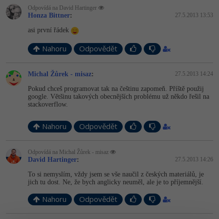
Odpovídá na David Hartinger
Honza Bittner
:
27.5.2013 13:53
Windows
Fórum
asi první řádek
Linux
Nahoru
Odpovědět
Sítě
Michal Žůrek - misaz
:
27.5.2013 14:24
Kybernetická bezpečnost
Pokud chceš programovat tak na češtinu zapomeň. Příště použij
google. Většinu takových obecnějších problému už někdo řešil na
stackoverflow.
Elektronický podpis
Nahoru
Odpovědět
Fórum
Odpovídá na Michal Žůrek - misaz
David Hartinger
:
27.5.2013 14:26
To si nemyslím, vždy jsem se vše naučil z českých materiálů, je
jich tu dost. Ne, že bych anglicky neuměl, ale je to příjemnější.
Nahoru
Odpovědět