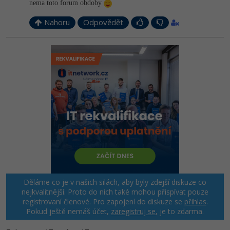
nema toto forum obdoby
Nahoru
Odpovědět
Děláme co je v našich silách, aby byly zdejší diskuze co
nejkvalitnější. Proto do nich také mohou přispívat pouze
registrovaní členové. Pro zapojení do diskuze se
přihlas
.
Pokud ještě nemáš účet,
zaregistruj se
, je to zdarma.