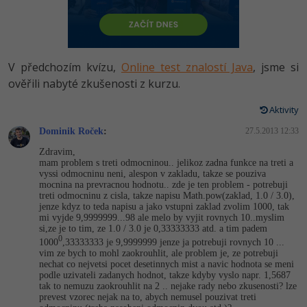
-80%
Vývojář mobilních aplikací
Python
HTML5, CSS3, Bootstrap, SEO
PHP
-80%
Specialista na AI a bigdata
JavaScript
SQL a databáze
JavaScript
V předchozím kvízu,
Online test znalostí Java
, jsme si
-80%
C# Game developer
PHP
ověřili nabyté zkušenosti z kurzu.
Testování a verzování
Python
-80%
Webdesigner
C++
Aktivity
UML a návrhové vzory
HTML / CSS
Dominik Roček
:
27.5.2013 12:33
-80%
Tester
Swift
Zdravim,
React
UML a návrhové vzory
mam problem s treti odmocninou.. jelikoz zadna funkce na treti a
-80%
Systémový administrátor
Kotlin
vyssi odmocninu neni, alespon v zakladu, takze se pouziva
mocnina na prevracnou hodnotu.. zde je ten problem - potrebuji
Spring
MySQL/MariaDB
treti odmocninu z cisla, takze napisu Math.pow(zaklad, 1.0 / 3.0),
-80%
Grafik / UX/UI návrhář
C
jenze kdyz to teda napisu a jako vstupni zaklad zvolim 1000, tak
ASP.NET MVC
mi vyjde 9,9999999...98 ale melo by vyjit rovnych 10..myslim
MS-SQL
si,ze je to tim, ze 1.0 / 3.0 je 0,33333333 atd. a tim padem
3D grafik
VB.NET
0
1000
,33333333 je 9,9999999 jenze ja potrebuji rovnych 10 ...
Django
SQLite
vim ze bych to mohl zaokrouhlit, ale problem je, ze potrebuji
nechat co nejvetsi pocet desetinnych mist a navic hodnota se meni
Projektový manažer
SQL
podle uzivateli zadanych hodnot, takze kdyby vyslo napr. 1,5687
Best practices
tak to nemuzu zaokrouhlit na 2 .. nejake rady nebo zkusenosti? lze
-80%
prevest vzorec nejak na to, abych nemusel pouzivat treti
Databázový analytik
Návrh SW