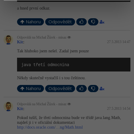
a hned první odkaz.
Nahoru
Odpovědět
Odpovídá na Michal Žůrek - misaz
Kit
:
27.5.2013 14:47
Tak hluboko jsem nešel. Zadal jsem pouze
java třetí odmocnina
Někdy skutečně vystačíš i s tou češtinou.
Nahoru
Odpovědět
Odpovídá na Michal Žůrek - misaz
Kit
:
27.5.2013 14:54
Pokud tušíš, že třetí odmocnina bude ve třídě java.lang.Math,
najdeš ji i v oficiální dokumentaci
http://docs.oracle.com/…ng/Math.html