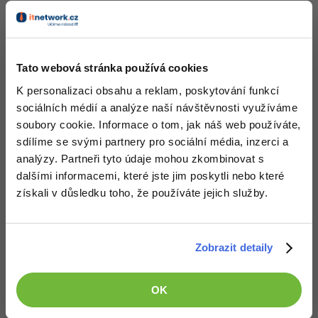
Odpovídá na Michal Žůrek - misaz
Kit
:
27.5.2013 14:32
O třetí odmocnině v Javě jsem také zatím nevěděl. Tutoriály čtu
česky i anglicky psané, ale zatím jsem na to prostě nenarazil.
Tato webová stránka používá cookies
Nahoru
Odpovědět
K personalizaci obsahu a reklam, poskytování funkcí
sociálních médií a analýze naší návštěvnosti využíváme
Odpovídá na Michal Žůrek - misaz
soubory cookie. Informace o tom, jak náš web používáte,
Kit
:
27.5.2013 14:39
sdílíme se svými partnery pro sociální média, inzerci a
Math.cbrt() jsem našel i na českém diskuzním fóru. Byl to 4.
analýzy. Partneři tyto údaje mohou zkombinovat s
odkaz z výsledků hledání Google.
dalšími informacemi, které jste jim poskytli nebo které
+1
Nahoru
Odpovědět
získali v důsledku toho, že používáte jejich služby.
Michal Žůrek - misaz
:
27.5.2013 14:44
David Hartinger
a
Kit
: DObře, ale asi žádný tutoriál pro
Zobrazit detaily
začátečníky je nezatěžuje třetí odmocninou.
Já jsem googlil:
OK
java cube root site:stackoverflow.com