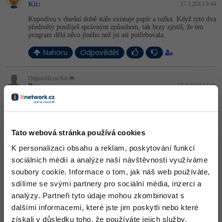
Kit
:
17.1.2013 9:44
-41%
Copywriter
Algoritmy
Kupodivu v dnešní době stále existuje papír a tužka. Když tyto dva
předměty použiješ správným způsobem, tak brzy zjistíš, že ten
program dělá něco jiného než jsi asi potřebovala.
-10%
WordPress specialista
Umělá inteligence (AI)
Nahoru
Odpovědět
SEO specialista
Pro děti
Odpovídá na Kit
Ika:
17.1.2013 14:41
Více
hmm..keby to take jednoduche bolo
Fórum
Nahoru
Odpovědět
Tato webová stránka používá cookies
Kurzy e-commerce
K personalizaci obsahu a reklam, poskytování funkcí
Odpovídá na
Kit
:
17.1.2013 14:47
sociálních médií a analýze naší návštěvnosti využíváme
Testování softwaru
Kurzy designu
soubory cookie. Informace o tom, jak náš web používáte,
Neumíš používat papír a tužku?
-80%
sdílíme se svými partnery pro sociální média, inzerci a
Datová analýza
HTML/CSS
Příběhy absolventů
Nahoru
Odpovědět
analýzy. Partneři tyto údaje mohou zkombinovat s
-80%
Digitální gramotnost
dalšími informacemi, které jste jim poskytli nebo které
Blog
Photoshop
získali v důsledku toho, že používáte jejich služby.