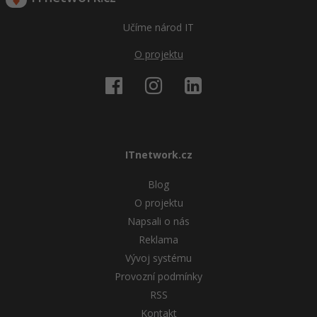
Učíme národ IT
Windows
Fórum
O projektu
Linux
Sítě
Kybernetická bezpečnost
ITnetwork.cz
Elektronický podpis
Blog
Fórum
O projektu
Napsali o nás
Reklama
Vývoj systému
Provozní podmínky
RSS
Kontakt