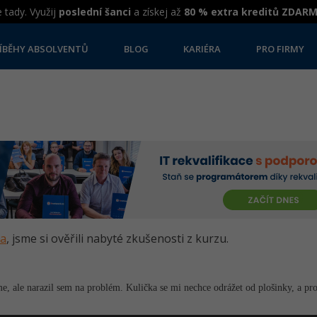
 tady. Využij
poslední šanci
a získej až
80 % extra kreditů ZDAR
ÍBĚHY ABSOLVENTŮ
BLOG
KARIÉRA
PRO FIRMY
va
, jsme si ověřili nabyté zkušenosti z kurzu.
, ale narazil sem na problém. Kulička se mi nechce odrážet od plošinky, a pr