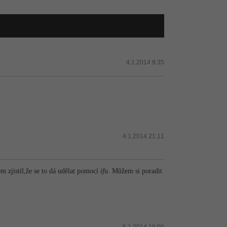
4.1.2014 9:35
4.1.2014 21:11
em zjistil,že se to dá udělat pomocí
if
u. Můžem si poradit
6.1.2014 19:09