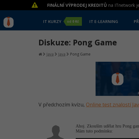
FINÁLNÍ VÝPRODEJ KREDITŮ
na ITnetwork je
IT KURZY
IT E-LEARNING
PŘ
od
0 Kč
Diskuze: Pong Game
Java
Java
Pong Game
V předchozím kvízu,
Online test znalostí Ja
Ahoj. Zkouším udělat hru Pong game
Mám tuto podmínku: