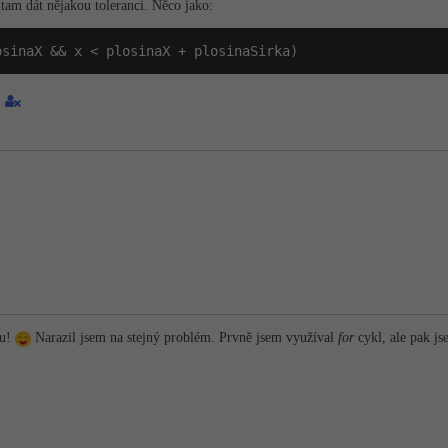
 tam dát nějakou toleranci. Něco jako:
osinaX && x < plosinaX + plosinaSirka)
2
ru!
Narazil jsem na stejný problém. Prvně jsem využíval
for
cykl, ale pak js