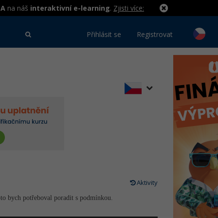
MA
na náš
interaktivní e-learning
.
Zjisti více:
Přihlásit se
Registrovat
Aktivity
oto bych potřeboval poradit s podmínkou.