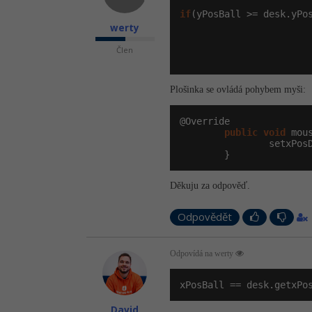
if
(yPosBall >= desk.yPos
werty
                       
Člen
                       
Plošinka se ovládá pohybem myši:
@Override

public
void
 mou
                setxPos
        }
Děkuju za odpověď.
Odpovědět
Odpovídá na werty
xPosBall == desk.getxPo
David