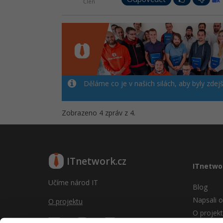
Člen
Děláme co je v našich silách, aby byly zdej
Zobrazeno 4 zpráv z 4.
ITnetwork.cz
ITnetwo
Učíme národ IT
Blog
Napsali o
O projektu
O projek