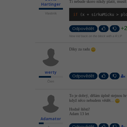
Ti nebude skoro nikdy platit, musíš
Hartinger
Vlastník
if
 (x + sirkaMicku > pl
+
Odpovědět
New kid back on the block with a R.I.P
Díky za radu
werty
Odpovědět
Člen
To je dobrý, dělám úplně stejnou h
když něco nebudem vědět...
Hodně štěstí!
Adam 13 let
Adamator
Odpovědět