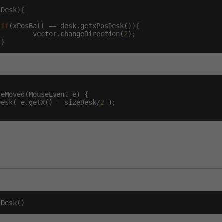
Desk){

if
(xPosBall == desk.getxPosDesk()){

         vector.changeDirection(
2
);

 }
seMoved(MouseEvent e) {

Desk( e.getX() - sizeDesk/
2
 );

sDesk()