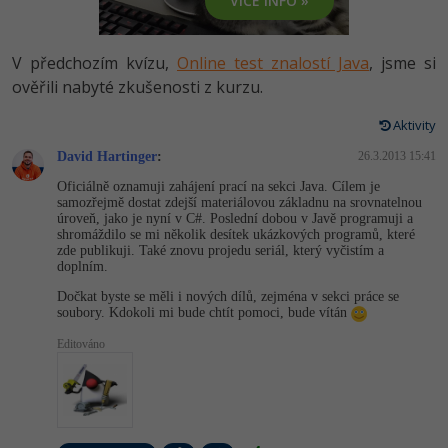
VÍCE INFO »
-80%
Vývojář mobilních aplikací
Python
HTML5, CSS3, Bootstrap, SEO
PHP
-80%
Specialista na AI a bigdata
V předchozím kvízu,
Online test znalostí Java
, jsme si
JavaScript
SQL a databáze
ověřili nabyté zkušenosti z kurzu.
JavaScript
-80%
C# Game developer
PHP
Aktivity
Testování a verzování
Python
-80%
Webdesigner
David Hartinger
C++
:
26.3.2013 15:41
UML a návrhové vzory
HTML / CSS
Oficiálně oznamuji zahájení prací na sekci Java. Cílem je
-80%
Tester
samozřejmě dostat zdejší materiálovou základnu na srovnatelnou
Swift
úroveň, jako je nyní v C#. Poslední dobou v Javě programuji a
React
UML a návrhové vzory
shromáždilo se mi několik desítek ukázkových programů, které
-80%
Systémový administrátor
zde publikuji. Také znovu projedu seriál, který vyčistím a
Kotlin
doplním.
Spring
MySQL/MariaDB
-80%
Grafik / UX/UI návrhář
Dočkat byste se měli i nových dílů, zejména v sekci práce se
C
soubory. Kdokoli mi bude chtít pomoci, bude vítán
ASP.NET MVC
MS-SQL
3D grafik
Editováno
VB.NET
Django
SQLite
Projektový manažer
SQL
Best practices
-80%
Databázový analytik
Návrh SW