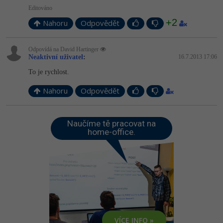
Editováno
+2
Nahoru
Odpovědět
Odpovídá na David Hartinger
Neaktivní uživatel
:
16.7.2013 17:06
To je rychlost.
Nahoru
Odpovědět
Naučíme tě pracovat na
home-office.
VÍCE INFO »