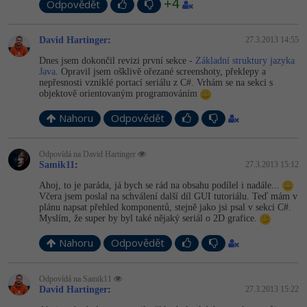
+4
Odpovědět
-41%
Copywriter
Algoritmy
David Hartinger
:
27.3.2013 14:55
-10%
WordPress specialista
Umělá inteligence (AI)
Dnes jsem dokončil revizi první sekce -
Základní struktury jazyka
Java
. Opravil jsem ošklivě ořezané screenshoty, překlepy a
nepřesnosti vzniklé portací seriálu z C#. Vrhám se na sekci s
SEO specialista
Pro děti
objektově orientovaným programováním
Nahoru
Odpovědět
Více
Odpovídá na David Hartinger
Fórum
Samik11
:
27.3.2013 15:12
Ahoj, to je paráda, já bych se rád na obsahu podílel i nadále...
Kurzy e-commerce
Včera jsem poslal na schválení další díl GUI tutoriálu. Teď mám v
plánu napsat přehled komponentů, stejně jako jsi psal v sekci C#.
Myslím, že super by byl také nějaký seriál o 2D grafice.
Testování softwaru
Kurzy designu
Nahoru
Odpovědět
-80%
Datová analýza
HTML/CSS
Příběhy absolventů
Odpovídá na Samik11
-80%
Digitální gramotnost
Blog
Photoshop
David Hartinger
:
27.3.2013 15:22