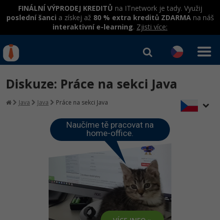
FINÁLNÍ VÝPRODEJ KREDITŮ
na ITnetwork je tady. Využij
poslední šanci
a získej až
80 % extra kreditů ZDARMA
na náš
interaktivní e-learning
.
Zjisti více:
IT kurzy
Od
0 Kč
Diskuze: Práce na sekci Java
Přihlásit se
|
Registrovat
IT e-learning
Rekvalifikace a kurzy
Java
Java
Práce na sekci Java
hrazené úřadem práce
Kurzy IT profesí
Workshopy zdarma
Naučíme tě pracovat na
home-office.
Junior programátor
Kurzy programování
Umělá inteligence v praxi
Školení
Programátor WWW aplikací
Jak začít?
Datová analýza v praxi
Základy programování
Školení dle technologií
-80%
Senior programátor
Java
Objektové programování - OOP
C# .NET
-80%
Front-end developer
C#.NET
Umělá inteligence
Java