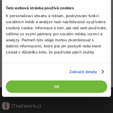
-41%
Tato webová stránka používá cookies
Copywriter
Algoritmy
K personalizaci obsahu a reklam, poskytování funkcí
-10%
WordPress specialista
Umělá inteligence (AI)
sociálních médií a analýze naší návštěvnosti využíváme
soubory cookie. Informace o tom, jak náš web používáte,
SEO specialista
Pro děti
sdílíme se svými partnery pro sociální média, inzerci a
analýzy. Partneři tyto údaje mohou zkombinovat s
Více
dalšími informacemi, které jste jim poskytli nebo které
získali v důsledku toho, že používáte jejich služby.
Děláme co je v našich silách, aby byly zdejší diskuze co
Fórum
nejkvalitnější. Proto do nich také mohou přispívat pouze
registrovaní členové. Pro zapojení do diskuze se
přihlas
.
Pokud ještě nemáš účet,
zaregistruj se
, je to zdarma.
Kurzy e-commerce
Zobrazit detaily
Zobrazeno 1 zpráv z 1.
Testování softwaru
Kurzy designu
OK
-80%
Datová analýza
HTML/CSS
Příběhy absolventů
-80%
ITnetwork.cz
Digitální gramotnost
Blog
Photoshop