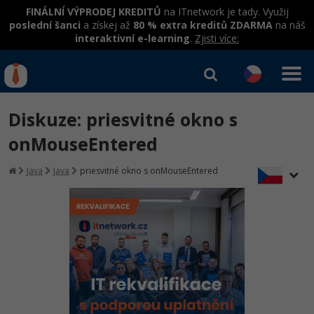
FINÁLNÍ VÝPRODEJ KREDITŮ
na ITnetwork je tady. Využij
poslední šanci
a získej až
80 % extra kreditů ZDARMA
na náš
interaktivní e-learning
.
Zjisti více:
IT kurzy
Od
0 Kč
Diskuze: priesvitné okno s
Přihlásit se
|
Registrovat
IT e-learning
Rekvalifikace a kurzy
onMouseEntered
hrazené úřadem práce
Kurzy IT profesí
Java
Java
priesvitné okno s onMouseEntered
Workshopy zdarma
Junior programátor
Kurzy programování
Umělá inteligence v praxi
Školení
Programátor WWW aplikací
Jak začít?
Datová analýza v praxi
Základy programování
Školení dle technologií
-80%
Senior programátor
Java
Objektové programování - OOP
C# .NET
-80%
Front-end developer
C#.NET
Umělá inteligence
Java