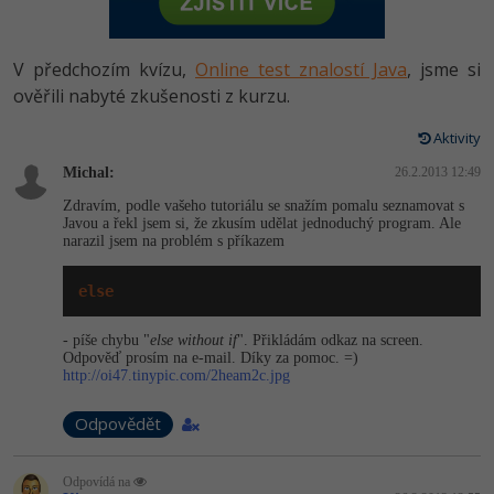
-80%
Vývojář mobilních aplikací
Python
HTML5, CSS3, Bootstrap, SEO
PHP
-80%
Specialista na AI a bigdata
V předchozím kvízu,
Online test znalostí Java
, jsme si
JavaScript
SQL a databáze
ověřili nabyté zkušenosti z kurzu.
JavaScript
-80%
C# Game developer
PHP
Aktivity
Testování a verzování
Python
-80%
Webdesigner
Michal:
C++
26.2.2013 12:49
UML a návrhové vzory
HTML / CSS
Zdravím, podle vašeho tutoriálu se snažím pomalu seznamovat s
-80%
Tester
Javou a řekl jsem si, že zkusím udělat jednoduchý program. Ale
Swift
narazil jsem na problém s příkazem
React
UML a návrhové vzory
-80%
Systémový administrátor
Kotlin
else
Spring
MySQL/MariaDB
-80%
Grafik / UX/UI návrhář
C
- píše chybu "
else without if
". Přikládám odkaz na screen.
ASP.NET MVC
MS-SQL
Odpověď prosím na e-mail. Díky za pomoc. =)
http://oi47.tinypic.com/2heam2c.jpg
3D grafik
VB.NET
Django
SQLite
Odpovědět
Projektový manažer
SQL
Best practices
-80%
Databázový analytik
Odpovídá na
Návrh SW