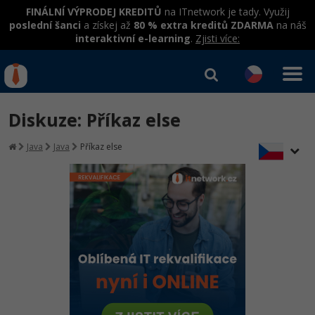
FINÁLNÍ VÝPRODEJ KREDITŮ
na ITnetwork je tady. Využij
poslední šanci
a získej až
80 % extra kreditů ZDARMA
na náš
interaktivní e-learning
.
Zjisti více:
IT kurzy
Od
0 Kč
Diskuze: Příkaz else
Přihlásit se
|
Registrovat
IT e-learning
Rekvalifikace a kurzy
Java
Java
Příkaz else
hrazené úřadem práce
Kurzy IT profesí
Workshopy zdarma
Junior programátor
Kurzy programování
Umělá inteligence v praxi
Školení
Programátor WWW aplikací
Jak začít?
Datová analýza v praxi
Základy programování
Školení dle technologií
-80%
Senior programátor
Java
Objektové programování - OOP
C# .NET
-80%
Front-end developer
C#.NET
Umělá inteligence
Java