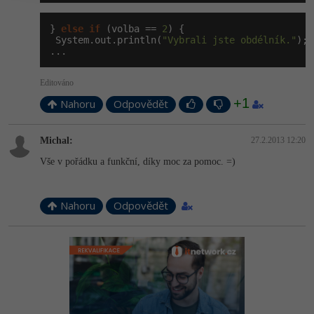
} 
else
if
 (volba == 
2
) {

 System.out.println(
"Vybrali jste obdélník."
);

...
Editováno
+1
Nahoru
Odpovědět
Michal:
27.2.2013 12:20
Vše v pořádku a funkční, díky moc za pomoc. =)
Nahoru
Odpovědět