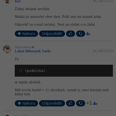
Kit
:
26.2.2013 12:55
-41%
Copywriter
Žádný obrázek nevidím.
Algoritmy
Možná jsi neuzavřel větev then. Pošli sem ten kousek kódu.
-10%
WordPress specialista
Umělá inteligence (AI)
Odpověď na e-mail nečekej. Není ani slušné o to žádat.
SEO specialista
Nahoru
Odpovědět
Pro děti
Více
Odpovídá na
Luboš Běhounek Satik
:
26.2.2013 12:55
Fórum
Za
if
 (podminka)
Kurzy e-commerce
se nepíše středník.
Testování softwaru
Kurzy designu
Máš trochu bordel v {} závorkách, vymaž ty, mezi kterými není
žádný kód.
-80%
Datová analýza
HTML/CSS
Příběhy absolventů
+1
Nahoru
Odpovědět
-80%
Digitální gramotnost
Blog
Photoshop