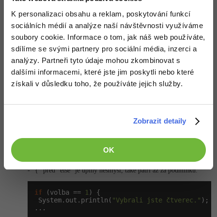
System.out.println(
"Vybrali jste obdélník."
);

System.out.println(
"Nyní zadejte hodnotu a"
K personalizaci obsahu a reklam, poskytování funkcí
float
 stranaa = Float.parseFloat(sc.nextLine());
Windows
Fórum
System.out.println(
"Nyní zadejte hodnotu b"
sociálních médií a analýze naší návštěvnosti využíváme
float
 stranab = Float.parseFloat(sc.nextLine());
soubory cookie. Informace o tom, jak náš web používáte,
vysledek = (
2
 * stranaa) + (
2
 * stranab);

Linux
System.out.println(
"Obvod obdelníku je: "
 + vys
sdílíme se svými partnery pro sociální média, inzerci a
System.out.println(
"Děkuji za použití aplikace.
analýzy. Partneři tyto údaje mohou zkombinovat s
}

Sítě
dalšími informacemi, které jste jim poskytli nebo které
    }

získali v důsledku toho, že používáte jejich služby.
}
Kybernetická bezpečnost
Elektronický podpis
Nahoru
Odpovědět
Zobrazit detaily
Fórum
Odpovídá na
Kit
:
26.2.2013 13:13
OK
- První složená závorka má být až za podmínkou.
- "{" před "else" je úplný nesmysl, také patří až za podmínku.
if
 (volba == 
1
) {

 System.out.println(
"Vybrali jste čtverec."
);

...