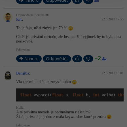
Nahoru
Odpovědět
Odpovídá na Benjibs
Kit
:
22.6.2013 17:55
To je fajn, už ti zbývá jen 70 %
Chtěl jsi privátní metodu, ale bez použití výjimek by to bylo dost
nešikovné.
Editováno
+2
Nahoru
Odpovědět
Benjibs
:
22.6.2013 18:01
Vlastne mi uniká len zmysel tohto
:
float
 vypocet(
float
 a, 
float
 b, 
int
 volba) 
thro
Edit:
A tá privátna metóda je optimálnym riešením?
Žiaľ, 'private' je jedno z mála keywordov ktoré poznám
Editováno