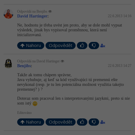
-41%
Copywriter
Algoritmy
Odpovídá na Benjibs
David Hartinger
:
22.6.2013 14:16
-10%
WordPress specialista
Ne, hodnotu je třeba uvést jen proto, aby se dole mohl vypsat
Umělá inteligence (AI)
výsledek, jinak bys vypisoval proměnnou, která není
inicializovaná.
SEO specialista
Pro děti
Nahoru
Odpovědět
Více
Odpovídá na David Hartinger
Benjibs
:
22.6.2013 14:27
Fórum
Takže ak tomu chápem správne,
Java vyhubuje, aj keď sa kód využívajúci tú premennú ešte
nevykonal (resp. je tu len potenciálna možnost využitia takejto
Kurzy e-commerce
premennej? ) ?
Testování softwaru
Doteraz som pracoval len s interpretovanými jazykmi, preto si nie
Kurzy designu
som istý
-80%
Datová analýza
HTML/CSS
Editováno
Příběhy absolventů
Nahoru
Odpovědět
-80%
Digitální gramotnost
Blog
Photoshop