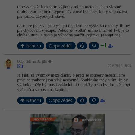
throws slouží k exportu výjimky mimo metodu. Je to vlastně
druhý return s jiným typem návratové hodnoty, který se používá
při vzniku chybových stavů.
return se používá při výstupu regulérního výsledku metody, throw
při chybovém výstupu. Pokud je "volba" mimo interval 1-4, je to
chyba vstupu a proto je výhodné použít výjimku (exception).
+1
Nahoru
Odpovědět
Odpovídá na Benjibs
Kit
:
22.6.2013 18:24
Je fakt, že výjimky mezi články o práci se soubory nepatří. Pro
práci se soubory jsou však nezbytné. Souhlasím tedy s tím, že by
výjimky měly být mezi základními tutoriály nebo by jim měla být
vyčleněna samostatná kapitola.
Nahoru
Odpovědět