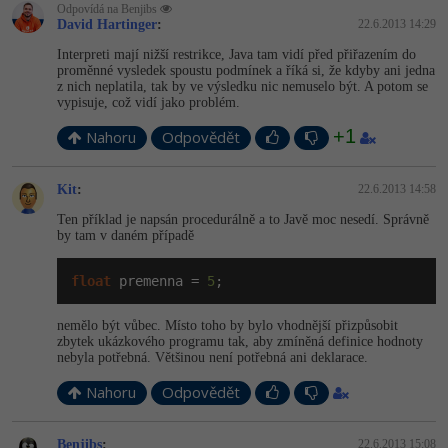
-30%
Odpovídá na Benjibs
Kariéra
-80%
Marketing
Adobe Illustrator
David Hartinger
:
22.6.2013 14:29
Pro firmy
Interpreti mají nižší restrikce, Java tam vidí před přiřazením do
-30%
WordPress
Adobe Lightroom
proměnné vysledek spoustu podmínek a říká si, že kdyby ani jedna
z nich neplatila, tak by ve výsledku nic nemuselo být. A potom se
-30%
vypisuje, což vidí jako problém.
-15%
SEO
Adobe XD
+1
Nahoru
Odpovědět
-25%
UX
Adobe InDesign
Kit
:
22.6.2013 14:58
Business
Adobe After Effects
Ten příklad je napsán procedurálně a to Javě moc nesedí. Správně
by tam v daném případě
-25%
-80%
Kryptoměny
Blender
float
 premenna = 
5
;
-30%
Copywriting
Inkscape
nemělo být vůbec. Místo toho by bylo vhodnější přizpůsobit
-80%
-80%
zbytek ukázkového programu tak, aby zmíněná definice hodnoty
MS Office
Fotografování
nebyla potřebná. Většinou není potřebná ani deklarace.
Google Dokumenty
Nahoru
Odpovědět
Video
Time management
Ostatní
Benjibs
:
22.6.2013 15:08