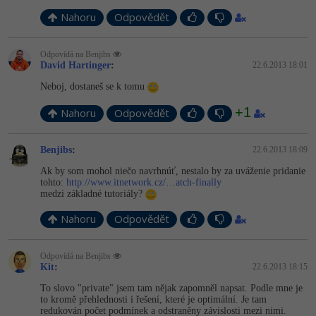
Nahoru
Odpovědět
Odpovídá na Benjibs
David Hartinger
:
22.6.2013 18:01
Neboj, dostaneš se k tomu
+1
Nahoru
Odpovědět
Benjibs
:
22.6.2013 18:09
Ak by som mohol niečo navrhnúť, nestalo by za uváženie pridanie
tohto:
http://www.itnetwork.cz/…atch-finally
medzi základné tutoriály?
Nahoru
Odpovědět
Odpovídá na Benjibs
Kit
:
22.6.2013 18:15
To slovo "private" jsem tam nějak zapomněl napsat. Podle mne je
to kromě přehlednosti i řešení, které je optimální. Je tam
redukován počet podmínek a odstraněny závislosti mezi nimi.