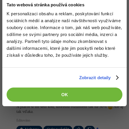
Odpovídá na Kit
Tato webová stránka používá cookies
David Hartinger
:
22.6.2013 17:26
K personalizaci obsahu a reklam, poskytování funkcí
No jasně, ale tohle je jeden z prvních tutoriálů, metody tady ještě
používat nemůžeš
sociálních médií a analýze naší návštěvnosti využíváme
soubory cookie. Informace o tom, jak náš web používáte,
+1
Nahoru
Odpovědět
sdílíme se svými partnery pro sociální média, inzerci a
analýzy. Partneři tyto údaje mohou zkombinovat s
Odpovídá na David Hartinger
dalšími informacemi, které jste jim poskytli nebo které
Kit
:
22.6.2013 17:46
získali v důsledku toho, že používáte jejich služby.
To vím. Reagoval jsem jen na připomínku od
Benjibs
Nahoru
Odpovědět
Zobrazit detaily
Odpovídá na David Hartinger
Benjibs
:
22.6.2013 17:48
OK
@kit
A placol si mi sem kód, ktorému rozumiem tak na 30%
Ale aj
tak vďaka.
Editováno