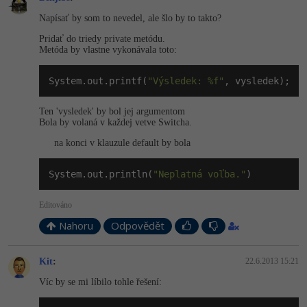
Napísať by som to nevedel, ale šlo by to takto?
Windows
Fórum
Pridať do triedy private metódu.
Metóda by vlastne vykonávala toto:
Linux
System.out.printf(
"Výsledek: %f"
, vysledek);
Sítě
Ten 'vysledek' by bol jej argumentom
Bola by volaná v každej vetve Switcha.
Kybernetická bezpečnost
na konci v klauzule default by bola
Elektronický podpis
System.out.println(
"Neplatná voľba."
)
Fórum
Editováno
Nahoru
Odpovědět
Kit
:
22.6.2013 15:21
Víc by se mi líbilo tohle řešení: