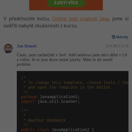
-80%
Vývojář mobilních aplikací
Python
HTML5, CSS3, Bootstrap, SEO
PHP
-80%
Specialista na AI a bigdata
V předchozím kvízu,
Online test znalostí Java
, jsme si
JavaScript
SQL a databáze
ověřili nabyté zkušenosti z kurzu.
JavaScript
-80%
C# Game developer
PHP
Aktivity
Testování a verzování
Python
-80%
Webdesigner
Jan Demel
C++
:
23.6.2013 21:59
UML a návrhové vzory
HTML / CSS
Čaute, jsem začátečník v Javě. Ještě nedávno jsem něco dělal v C#
-80%
Tester
a vidím, že to jsou skoro stejné jazyky. Mám tu ale menší
Swift
problém.
React
UML a návrhové vzory
-80%
Systémový administrátor
Kotlin
/*

Spring
MySQL/MariaDB
 * To change this template, choose Tools | Templ
-80%
Grafik / UX/UI návrhář
 * and open the template in the editor.

C
 */
ASP.NET MVC
MS-SQL
package
3D grafik
import
 java.util.Scanner;

VB.NET
Django
SQLite
/**

Projektový manažer
 *

SQL
 * @author HonDemik

Best practices
 */
-80%
Databázový analytik
Návrh SW
public
class
 JavaApplication2 {
