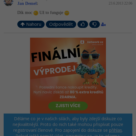
Jan Demel
:
23.6.2013 22:06
Dík moc
Už to funguje
Nahoru
Odpovědět
Děláme co je v našich silách, aby byly zdejší diskuze co
nejkvalitnější. Proto do nich také mohou přispívat pouze
registrovaní členové. Pro zapojení do diskuze se
přihlas
.
Pokud ještě nemáš účet,
zaregistruj se
, je to zdarma.