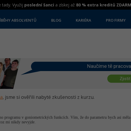
 tady. Využij
poslední šanci
a získej až
80 % extra kreditů ZDAR
ÍBĚHY ABSOLVENTŮ
BLOG
KARIÉRA
PRO FIRMY
Naučíme tě pracova
Zjistit
va
, jsme si ověřili nabyté zkušenosti z kurzu.
ho programu v goniometrických funkcích. Vím, že do parametru bych asi měla dá
.coz mi nikdy nevyjde.