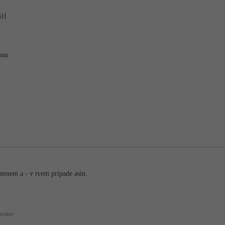
s){
pnu
menem a - v tvem pripade asin.
stles/