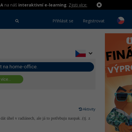
MA
na náš
interaktivní e-learning
.
Zjisti více:
Přihlásit se
Registrovat
t na home-office.
 více...
Aktivity
t úhel v radiánech, ale já to potřebuju naopak..(tj. z