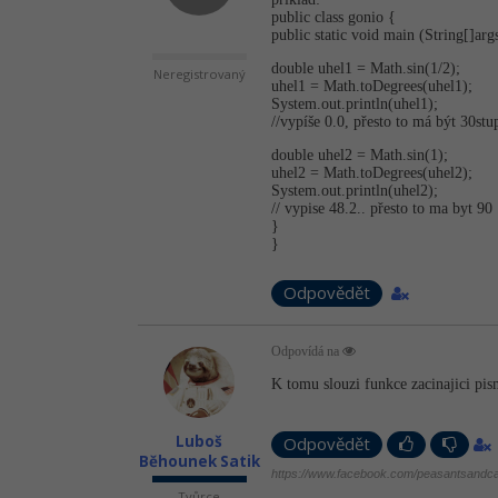
public class gonio {
public static void main (String[]arg
double uhel1 = Math.sin(1/2);
Neregistrovaný
uhel1 = Math.toDegrees(u­hel1);
System.out.prin­tln(uhel1);
//vypíše 0.0, přesto to má být 30stu
double uhel2 = Math.sin(1);
uhel2 = Math.toDegrees(u­hel2);
System.out.prin­tln(uhel2);
// vypise 48.2.. přesto to ma byt 90
}
}
Odpovědět
Odpovídá na
K tomu slouzi funkce zacinajici pis
Luboš
Odpovědět
Běhounek Satik
https://www.facebook.com/peasantsandca
Tvůrce