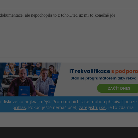
okumentace, ale nepochopila to z toho...ted uz mi to konečně jde
ší diskuze co nejkvalitnější. Proto do nich také mohou přispívat pouze
přihlas
. Pokud ještě nemáš účet,
zaregistruj se
, je to zdarma.