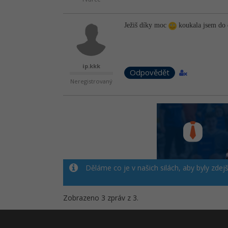
Ježiš díky moc
koukala jsem do d
ip.kkk
Odpovědět
Neregistrovaný
Děláme co je v našich silách, aby byly zdej
Zobrazeno 3 zpráv z 3.