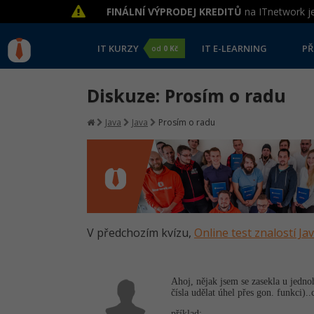
FINÁLNÍ VÝPRODEJ KREDITŮ
na ITnetwork je
IT KURZY
IT E-LEARNING
PŘ
od
0 Kč
Diskuze: Prosím o radu
Java
Java
Prosím o radu
V předchozím kvízu,
Online test znalostí Ja
Ahoj, nějak jsem se zasekla u jedno
čísla udělat úhel přes gon. funkci).
příklad: