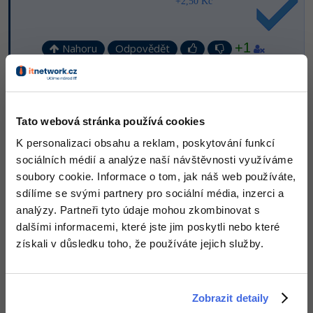
+2,50 Kč
-41%
Copywriter
Algoritmy
+1
Nahoru
Odpovědět
-10%
WordPress specialista
Umělá inteligence (AI)
Odpovídá na Ondřej Štorc
SEO specialista
Tomáš Brůna
:
21.8.2015 19:27
Pro děti
Díky moc
Tato webová stránka používá cookies
Více
Nahoru
Odpovědět
K personalizaci obsahu a reklam, poskytování funkcí
Fórum
sociálních médií a analýze naší návštěvnosti využíváme
soubory cookie. Informace o tom, jak náš web používáte,
sdílíme se svými partnery pro sociální média, inzerci a
Kurzy e-commerce
analýzy. Partneři tyto údaje mohou zkombinovat s
Testování softwaru
dalšími informacemi, které jste jim poskytli nebo které
Kurzy designu
získali v důsledku toho, že používáte jejich služby.
-80%
Datová analýza
HTML/CSS
Příběhy absolventů
-80%
Digitální gramotnost
Blog
Photoshop
Zobrazit detaily