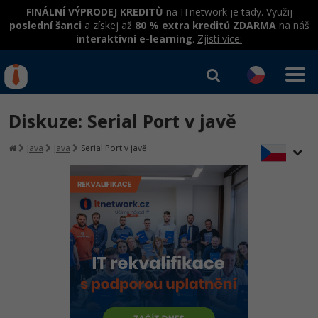
FINÁLNÍ VÝPRODEJ KREDITŮ
na ITnetwork je tady. Využij
poslední šanci
a získej až
80 % extra kreditů ZDARMA
na náš
interaktivní e-learning
.
Zjisti více:
IT kurzy
Od
0 Kč
Diskuze: Serial Port v javě
Přihlásit se
|
Registrovat
IT e-learning
Rekvalifikace a kurzy
Java
Java
Serial Port v javě
hrazené úřadem práce
Kurzy IT profesí
Workshopy zdarma
Junior programátor
Kurzy programování
Umělá inteligence v praxi
Školení
Programátor WWW aplikací
Jak začít?
Datová analýza v praxi
Základy programování
Školení dle technologií
-80%
Senior programátor
Java
Objektové programování - OOP
C# .NET
-80%
Front-end developer
C#.NET
Umělá inteligence
Java