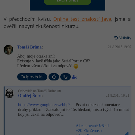
-80%
Vývojář mobilních aplikací
Python
HTML5, CSS3, Bootstrap, SEO
PHP
-80%
Specialista na AI a bigdata
V předchozím kvízu,
Online test znalostí Java
, jsme si
JavaScript
SQL a databáze
ověřili nabyté zkušenosti z kurzu.
JavaScript
-80%
C# Game developer
PHP
Aktivity
Testování a verzování
Python
-80%
Webdesigner
Tomáš Brůna
C++
:
21.8.2015 19:07
UML a návrhové vzory
HTML / CSS
Ahoj moje otázka zní:
-80%
Tester
Existuje v Javě třída jako SerialPort v C#?
Swift
Předem všem děkuji za odpověd
React
UML a návrhové vzory
-80%
Systémový administrátor
Kotlin
Odpovědět
Spring
MySQL/MariaDB
-80%
Grafik / UX/UI návrhář
C
Odpovídá na Tomáš Brůna
ASP.NET MVC
Ondřej Štorc
:
21.8.2015 19:21
MS-SQL
3D grafik
VB.NET
https://www.google.cz/webhp?…
První odkaz dokumentace,
druhý příklad... Zabralo mi to 15s hledání, místo tvých 15 minut
Django
SQLite
kdy jsi čekal na odpověď...
Projektový manažer
SQL
Best practices
Akceptované řešení
-80%
+20 Zkušeností
Databázový analytik
Návrh SW