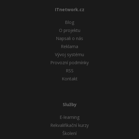
ITnetwork.cz
Windows
Fórum
Blog
Linux
O projektu
Napsali o nás
Sítě
Reklama
Vývoj systému
Kybernetická bezpečnost
Provozní podmínky
Elektronický podpis
RSS
Kontakt
Fórum
Služby
E-learning
Rekvalifikační kurzy
Školení