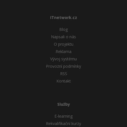
Windows
Fórum
ITnetwork.cz
Linux
Blog
Napsali o nás
Sítě
O projektu
Kybernetická bezpečnost
Reklama
Vývoj systému
Elektronický podpis
Provozní podmínky
RSS
Fórum
Kontakt
Služby
E-learning
Rekvalifikační kurzy