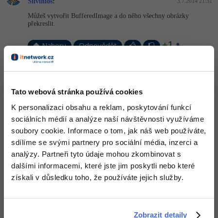
Silvinios
:
3.7.2014 21:31
-41%
Můžeš vytvořit BufferedImage a do něho všechny obrázky
Copywriter
Algoritmy
překreslit.
-10%
WordPress specialista
Umělá inteligence (AI)
+1
Nahoru
Odpovědět
SEO specialista
Pro děti
Ladislav Ondris
:
3.7.2014 21:59
Dobře, díky. Nějak to teda zkusím
Více
Tato webová stránka používá cookies
K personalizaci obsahu a reklam, poskytování funkcí
Fórum
Nahoru
Odpovědět
sociálních médií a analýze naší návštěvnosti využíváme
soubory cookie. Informace o tom, jak náš web používáte,
Kurzy e-commerce
sdílíme se svými partnery pro sociální média, inzerci a
analýzy. Partneři tyto údaje mohou zkombinovat s
Testování softwaru
Kurzy designu
dalšími informacemi, které jste jim poskytli nebo které
získali v důsledku toho, že používáte jejich služby.
-80%
Datová analýza
HTML/CSS
Příběhy absolventů
-80%
Digitální gramotnost
Blog
Photoshop
Zobrazit detaily