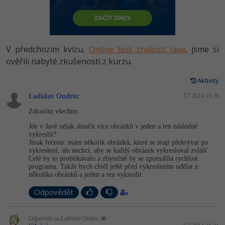
-80%
Vývojář mobilních aplikací
Python
HTML5, CSS3, Bootstrap, SEO
PHP
-80%
Specialista na AI a bigdata
JavaScript
SQL a databáze
JavaScript
V předchozím kvízu,
Online test znalostí Java
, jsme si
-80%
C# Game developer
PHP
ověřili nabyté zkušenosti z kurzu.
Testování a verzování
Python
-80%
Webdesigner
C++
Aktivity
UML a návrhové vzory
HTML / CSS
Ladislav Ondris
:
3.7.2014 15:36
-80%
Tester
Swift
Zdravím všechny.
React
UML a návrhové vzory
-80%
Systémový administrátor
Kotlin
Jde v Javě nějak sloučit více obrázků v jeden a ten následně
vykreslit?
Spring
MySQL/MariaDB
Jinak řečeno: mám několik obrázků, které se mají překrývat po
-80%
Grafik / UX/UI návrhář
C
vykreslení, ale nechci, aby se každý obrázek vykresloval zvlášť.
Celé by to problikávalo a zbytečně by se zpomalila rychlost
ASP.NET MVC
MS-SQL
programu. Takže bych chtěl ještě před vykreslením udělat z
3D grafik
VB.NET
několika obrázků a jeden a ten vykreslit.
Django
SQLite
Odpovědět
Projektový manažer
SQL
Best practices
-80%
Databázový analytik
Odpovídá na Ladislav Ondris
Návrh SW