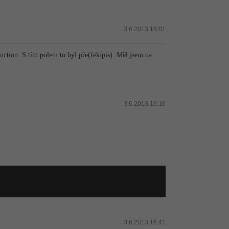
3.6.2013 16:01
ction. S tím polem to byl pře(řek/pis). Měl jsem na
3.6.2013 16:16
3.6.2013 16:41