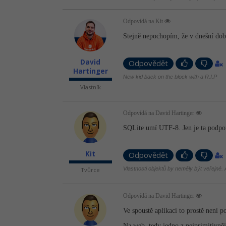
Odpovídá na Kit
Stejně nepochopím, že v dnešní do
David
Odpovědět
Hartinger
New kid back on the block with a R.I.P
Vlastník
Odpovídá na David Hartinger
SQLite umí UTF-8. Jen je ta podpor
Kit
Odpovědět
Vlastnosti objektů by neměly být veřejné. A
Tvůrce
Odpovídá na David Hartinger
Ve spoustě aplikací to prostě není 
Na web, tedy jedno z nejprimitivn