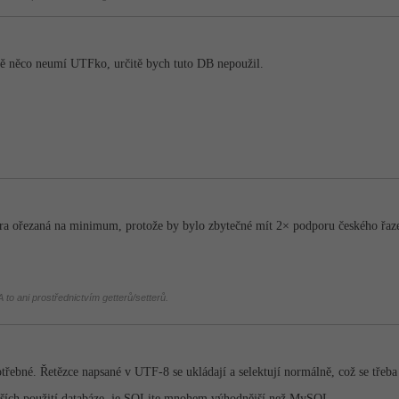
bě něco neumí UTFko, určitě bych tuto DB nepoužil.
a ořezaná na minimum, protože by bylo zbytečné mít 2× podporu českého řazen
 to ani prostřednictvím getterů/setterů.
potřebné. Řetězce napsané v UTF-8 se ukládají a selektují normálně, což se třeb
ějších použití databáze, je SQLite mnohem výhodnější než MySQL.