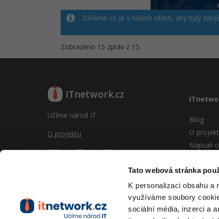
Děláme co je v našich silách, aby byly zdej
Zobrazeno 15 zpráv z 15.
ITnetwork.cz
ITnetwo
Učíme národ IT
Blog
O projek
O projektu
Napsali o
Reklama
Vývoj sy
Tato webová stránka použ
Provozní
K personalizaci obsahu a 
RSS
využíváme soubory cookie.
Kontakt
sociální média, inzerci a 