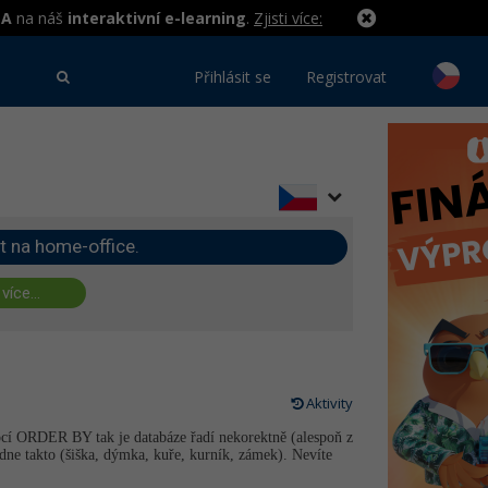
MA
na náš
interaktivní e-learning
.
Zjisti více:
Přihlásit se
Registrovat
t na home-office.
 více...
Aktivity
ocí ORDER BY tak je databáze řadí nekorektně (alespoň z
dne takto (šiška, dýmka, kuře, kurník, zámek). Nevíte