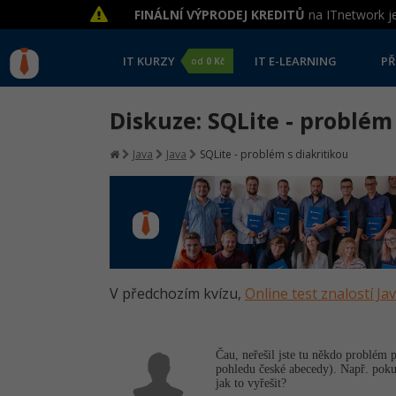
FINÁLNÍ VÝPRODEJ KREDITŮ
na ITnetwork je
IT KURZY
IT E-LEARNING
PŘ
od
0 Kč
Diskuze: SQLite - problém
Java
Java
SQLite - problém s diakritikou
V předchozím kvízu,
Online test znalostí Ja
Čau, neřešil jste tu někdo problém
pohledu české abecedy). Např. poku
jak to vyřešit?