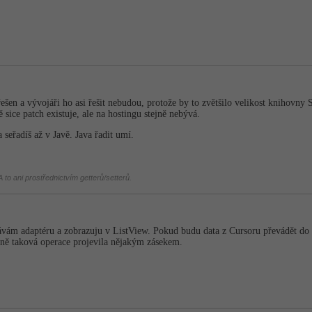
šen a vývojáři ho asi řešit nebudou, protože by to zvětšilo velikost knihovny 
ně sice patch existuje, ale na hostingu stejně nebývá.
 seřadíš až v Javě. Java řadit umí.
 to ani prostřednictvím getterů/setterů.
ávám adaptéru a zobrazuju v ListView. Pokud budu data z Cursoru převádět do p
ně taková operace projevila nějakým zásekem.