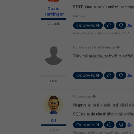
EDIT: Ono se to vlastně může projevi
David
Hartinger
Editováno
Vlastník
Odpovědět
New kid back on the block with a R.I.P
Odpovídá na David Hartinger
Taky mě napadlo, že bych to setřídi
Odpovědět
Člen
Odpovídá na
Nejprve jsi psal o poli, teď píšeš o 
SQLite se dá téměř libovolně rozšiř
Kit
Odpovědět
Tvůrce
Vlastnosti objektů by neměly být veřejné. A