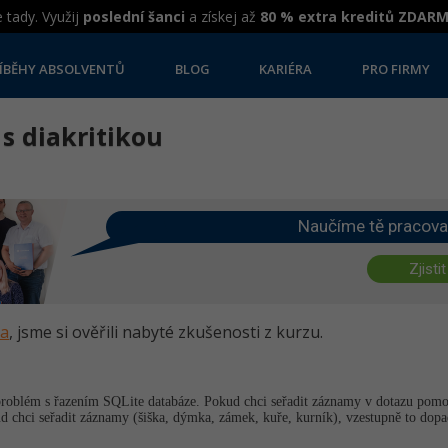
 tady. Využij
poslední šanci
a získej až
80 % extra kreditů ZDAR
ÍBĚHY ABSOLVENTŮ
BLOG
KARIÉRA
PRO FIRMY
 s diakritikou
Naučíme tě pracova
Zjistit
va
, jsme si ověřili nabyté zkušenosti z kurzu.
 problém s řazením SQLite databáze. Pokud chci seřadit záznamy v dotazu pom
d chci seřadit záznamy (šiška, dýmka, zámek, kuře, kurník), vzestupně to dopa