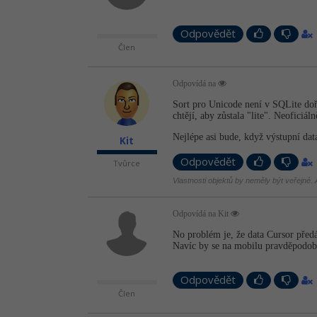
Odpovědět
Člen
Odpovídá na
Sort pro Unicode není v SQLite doře
chtějí, aby zůstala "lite". Neoficiál
Nejlépe asi bude, když výstupní data
Kit
Odpovědět
Tvůrce
Vlastnosti objektů by neměly být veřejné. A
Odpovídá na Kit
No problém je, že data Cursor před
Navíc by se na mobilu pravděpodob
Odpovědět
Člen