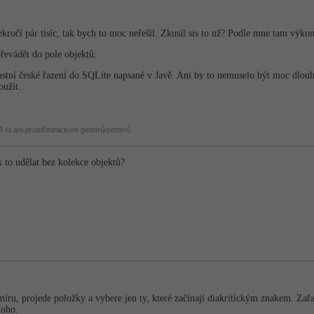
kročí pár tisíc, tak bych to moc neřešil. Zkusil sis to už? Podle mne tam výk
řevádět do pole objektů.
stní české řazení do SQLite napsané v Javě. Ani by to nemuselo být moc dlouhé
užít.
 to ani prostřednictvím getterů/setterů.
k to udělat bez kolekce objektů?
 míru, projede položky a vybere jen ty, které začínají diakritickým znakem. Za
noho.