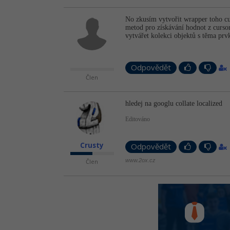
No zkusím vytvořit wrapper toho cur
metod pro získávání hodnot z curso
vytvářet kolekci objektů s těma prv
Odpovědět
Člen
hledej na googlu collate localized
Editováno
Crusty
Odpovědět
www.2ox.cz
Člen