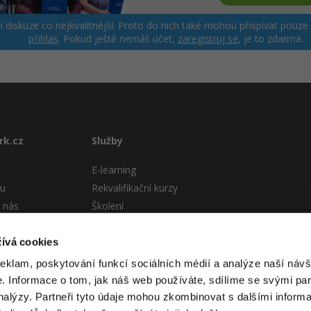
ší diskuze co nejkvalitnější. Proto do nich také mohou přispívat pouze
přihlas
. Pokud ještě nemáš účet,
zaregistruj se
, je to zdarma.
rk.cz
Služby
E-learning
tu
Rekvalifikační kurzy
 nás
Školení
Pro firmy
stému
ívá cookies
 podmínky
reklam, poskytování funkcí sociálních médií a analýze naší návš
 Informace o tom, jak náš web používáte, sdílíme se svými par
analýzy. Partneři tyto údaje mohou zkombinovat s dalšími informa