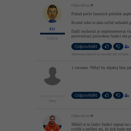
Odpovídá na
Pokud počet řazených položek nepře
Kromě toho ta data určitě nebudeš p
Kit
Další možností je implementovat vla
porovnávací javovskou funkci má po
Tvůrce
Odpovědět
Vlastnosti objektů by neměly být veřejné. A
1.varianta: Něbyl by nějakej hint ja
Odpovědět
Člen
Odpovídá na
Můžeš si tu řadící funkci napsat na
rychlé a neříkej mi, že jich bude m