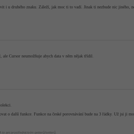
t i u druhého znaku. Záleží, jak moc ti to vadí. Jinak ti nezbude nic jiného, n
l, ale Cursor neumožňuje abych data v něm nějak třídil.
kolekci.
ovat o další funkce. Funkce na české porovnávání bude na 3 řádky. Už jsi ji m
 to ani prostřednictvím getterů/setterů.