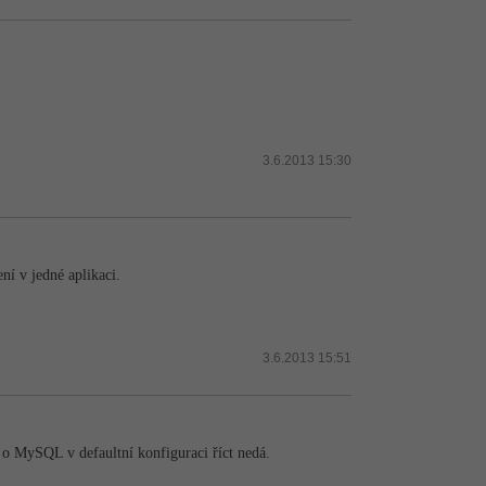
3.6.2013 15:30
í v jedné aplikaci.
3.6.2013 15:51
a o MySQL v defaultní konfiguraci říct nedá.