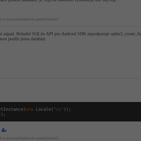
 to ani prostřednictvím getterů/setterů.
vní nápad. Bohužel SQLite API pro Android SDK nepodporuje sqlite3_create_fun­
st použít jinou databázi.
etInstance(
new
 Locale(
"cs"
));

c);
1
 to ani prostřednictvím getterů/setterů.