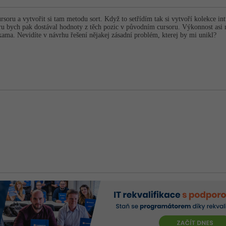
soru a vytvořit si tam metodu sort. Když to setřídím tak si vytvoří kolekce i
ru bych pak dostával hodnoty z těch pozic v původním cursoru. Výkonnost asi n
kama. Nevidíte v návrhu řešení nějakej zásadní problém, kterej by mi unikl?