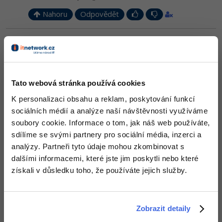
Nahoru
Odpovědět
-41%
Copywriter
Algoritmy
-10%
WordPress specialista
Odpovídá na Ondrca
Umělá inteligence (AI)
havlat82
:
16.3.2014 17:58
Děkuju, nakonec se mi povedlo stáhnout funkční installer s
SEO specialista
Pro děti
NetBeans
Tato webová stránka používá cookies
Více
Nahoru
Odpovědět
K personalizaci obsahu a reklam, poskytování funkcí
sociálních médií a analýze naší návštěvnosti využíváme
Fórum
soubory cookie. Informace o tom, jak náš web používáte,
sdílíme se svými partnery pro sociální média, inzerci a
Kurzy e-commerce
analýzy. Partneři tyto údaje mohou zkombinovat s
dalšími informacemi, které jste jim poskytli nebo které
Testování softwaru
Kurzy designu
získali v důsledku toho, že používáte jejich služby.
-80%
Datová analýza
HTML/CSS
Příběhy absolventů
-80%
Digitální gramotnost
Blog
Zobrazit detaily
Photoshop