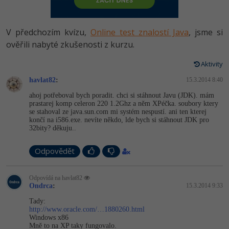
-80%
Vývojář mobilních aplikací
Python
HTML5, CSS3, Bootstrap, SEO
PHP
-80%
Specialista na AI a bigdata
V předchozím kvízu,
Online test znalostí Java
, jsme si
JavaScript
SQL a databáze
ověřili nabyté zkušenosti z kurzu.
JavaScript
-80%
C# Game developer
PHP
Aktivity
Testování a verzování
Python
-80%
Webdesigner
havlat82
C++
:
15.3.2014 8:40
UML a návrhové vzory
HTML / CSS
ahoj potřeboval bych poradit. chci si stáhnout Javu (JDK). mám
-80%
Tester
prastarej komp celeron 220 1.2Ghz a něm XPéčka. soubory ktery
Swift
se stahoval ze java.sun.com mi systém nespustí. ani ten kterej
React
UML a návrhové vzory
končí na i586.exe. nevíte někdo, lde bych si stáhnout JDK pro
-80%
Systémový administrátor
32bity? děkuju..
Kotlin
Spring
MySQL/MariaDB
-80%
Grafik / UX/UI návrhář
Odpovědět
C
ASP.NET MVC
MS-SQL
3D grafik
VB.NET
Odpovídá na havlat82
Ondrca
Django
:
15.3.2014 9:33
SQLite
Projektový manažer
SQL
Tady:
http://www.oracle.com/…1880260.html
Best practices
Windows x86
-80%
Databázový analytik
Návrh SW
Mně to na XP taky fungovalo.