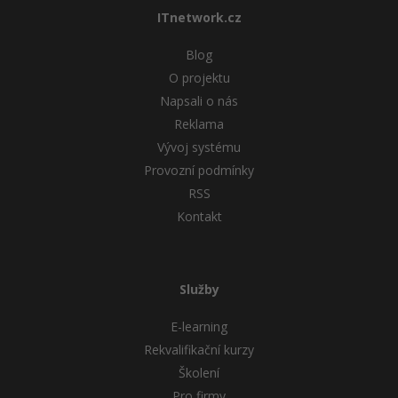
ITnetwork.cz
Windows
Fórum
Blog
Linux
O projektu
Napsali o nás
Sítě
Reklama
Vývoj systému
Kybernetická bezpečnost
Provozní podmínky
RSS
Elektronický podpis
Kontakt
Fórum
Služby
E-learning
Rekvalifikační kurzy
Školení
Pro firmy