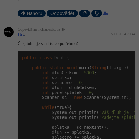
Nahoru
Odpovědět
Odpovídá na mchrubasikova
Hit
:
5.11.2014 20:44
Čus, tohle je snad to co potřebuješ
public
class
 Debt {

public
static
void
 main(
String
[] args){

int
 dluhCelkem = 
5000
;

int
 splatka;

int
 splaceno = 
0
;

int
 dluh = dluhCelkem;

int
 pocetSplatek = 
0
;

        Scanner sc = 
new
 Scanner(System.in);

while
(true){

            System.out.println(
"Váš dluh je: "
 
            System.out.println(
"Zadejte splátku
            splatka = sc.nextInt();

            dluh -= splatka;

            splaceno += splatka;
