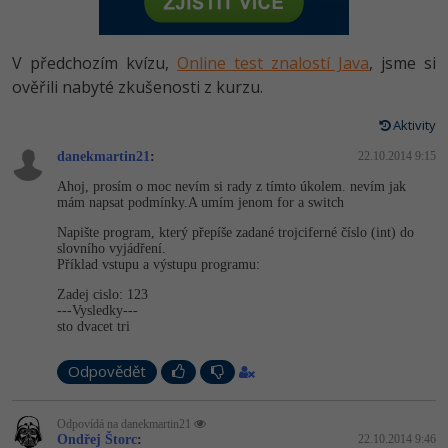
-80%
Vývojář mobilních aplikací
Python
HTML5, CSS3, Bootstrap, SEO
PHP
-80%
Specialista na AI a bigdata
V předchozím kvízu,
Online test znalostí Java
, jsme si
JavaScript
SQL a databáze
ověřili nabyté zkušenosti z kurzu.
JavaScript
-80%
C# Game developer
PHP
Aktivity
Testování a verzování
Python
-80%
Webdesigner
danekmartin21
C++
:
22.10.2014 9:15
UML a návrhové vzory
HTML / CSS
Ahoj, prosím o moc nevím si rady z tímto úkolem. nevím jak
-80%
Tester
mám napsat podmínky.A umím jenom for a switch
Swift
React
UML a návrhové vzory
Napište program, který přepíše zadané trojciferné číslo (int) do
-80%
Systémový administrátor
slovního vyjádření.
Kotlin
Příklad vstupu a výstupu programu:
Spring
MySQL/MariaDB
-80%
Grafik / UX/UI návrhář
Zadej cislo: 123
C
---Vysledky---
ASP.NET MVC
MS-SQL
sto dvacet tri
3D grafik
VB.NET
Django
SQLite
Odpovědět
Projektový manažer
SQL
Best practices
Odpovídá na danekmartin21
-80%
Databázový analytik
Návrh SW
Ondřej Štorc
:
22.10.2014 9:46