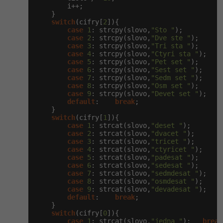
        i++;

    }

Windows
Fórum
switch
(cifry[
2
]){

case
1
: strcpy(slovo,
"Sto "
);         
b
case
2
: strcpy(slovo,
"Dve ste "
);     
b
Linux
case
3
: strcpy(slovo,
"Tri sta "
);     
b
case
4
: strcpy(slovo,
"Ctyri sta "
);   
b
case
5
: strcpy(slovo,
"Pet set "
);     
b
Sítě
case
6
: strcpy(slovo,
"Sest set "
);    
b
case
7
: strcpy(slovo,
"Sedm set "
);    
b
case
8
: strcpy(slovo,
"Osm set "
);     
b
Kybernetická bezpečnost
case
9
: strcpy(slovo,
"Devet set "
);   
b
default
:    
break
;

    }

Elektronický podpis
switch
(cifry[
1
]){

case
1
: strcat(slovo,
"deset "
);       
b
case
2
: strcat(slovo,
"dvacet "
);      
b
Fórum
case
3
: strcat(slovo,
"tricet "
);      
b
case
4
: strcat(slovo,
"ctyricet "
);    
b
case
5
: strcat(slovo,
"padesat "
);     
b
case
6
: strcat(slovo,
"sedesat "
);     
b
case
7
: strcat(slovo,
"sedmdesat "
);   
b
case
8
: strcat(slovo,
"osmdesat "
);    
b
case
9
: strcat(slovo,
"devadesat "
);   
b
default
:    
break
;

    }

switch
(cifry[
0
]){

case
1
: strcat(slovo,
"jedna "
);   
break