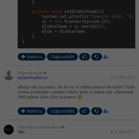
    }

private
void
 setDluhCelkem(){

        System.out.println(
"Zadejte dluh: "
);

        sc = 
new
 Scanner(System.in);

        dluhCelkem = sc.nextInt();

        dluh = dluhCelkem;

    }

}
Nahoru
Odpovědět
Odpovídá na Hit
mchrubasikova
:
6.11.2014 19:27
děkuji vám za pomoc..ale šlo by to udělat pomocí do-while? Tohle
zrovna probíráme a pomocí tohoto kódu to máme mít vyhotovené.
Ještě jednou všem díky za pomoc
Nahoru
Odpovědět
Odpovídá na mchrubasikova
Hit
:
6.11.2014 19:47