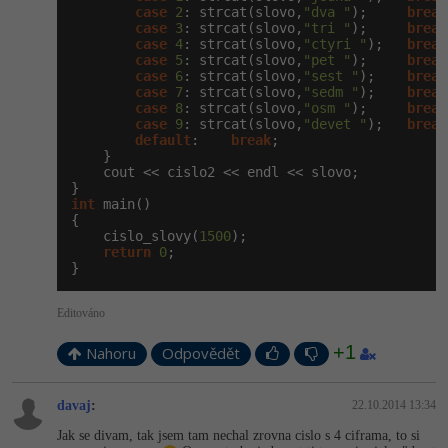
case
2
: strcat(slovo,
"dva "
);     
break
case
3
: strcat(slovo,
"tri "
);     
break
case
4
: strcat(slovo,
"ctyri "
);   
break
case
5
: strcat(slovo,
"pet "
);     
break
case
6
: strcat(slovo,
"sest "
);    
break
case
7
: strcat(slovo,
"sedm "
);    
break
case
8
: strcat(slovo,
"osm "
);     
break
case
9
: strcat(slovo,
"devet "
);   
break
default
:    
break
;

    }

    cout << cislo2 << endl << slovo;

int
 main()

{

    cislo_slovy(
1500
);

return
0
;

}
Editováno
+1
Nahoru
Odpovědět
davaj
:
22.10.2014 13:34
Jak se divam, tak jsem tam nechal zrovna cislo s 4 ciframa, to si