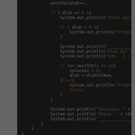
            pocetSplatek++;

if
 ( dluh <= 
0
 ){

                System.out.println(
"Počet splát
if
 ( dluh < 
0
 ){

                    System.out.println(
"Přeplac
                }

                System.out.println(
"___________
                System.out.println(
"Dluh byl sp
                System.out.println(
"Ano - 1 / N
if
 (sc.nextInt() == 
1
){

                    splaceno = 
0
;

                    dluh = dluhCelkem;

                }
else
{

                    System.out.println(
"Program
break
;

                }

            }

            System.out.println(
"Splaceno: "
 + s
            System.out.println(
"Zbývá: "
 + (dlu
            System.out.println(
"_______________
        }

    }

}