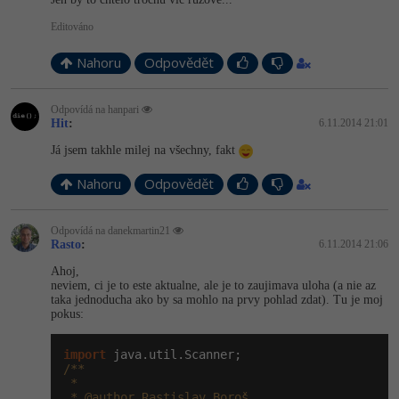
Editováno
Nahoru
Odpovědět
Odpovídá na hanpari
Hit
:
6.11.2014 21:01
Já jsem takhle milej na všechny, fakt
Nahoru
Odpovědět
Odpovídá na danekmartin21
Rasto
:
6.11.2014 21:06
Ahoj,
neviem, ci je to este aktualne, ale je to zaujimava uloha (a nie az
taka jednoducha ako by sa mohlo na prvy pohlad zdat). Tu je moj
pokus:
import
/**

 *

 * @author Rastislav Boroš
