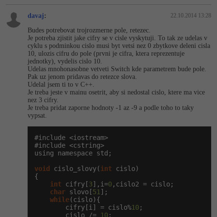
-30%
Kariéra
-80%
Marketing
Adobe Illustrator
davaj
:
22.10.2014 13:28
Pro firmy
-30%
Budes potrebovat trojrozmerne pole, retezec.
WordPress
Adobe Lightroom
Je potreba zjistit jake cifry se v cisle vyskytuji. To tak ze udelas v
cyklu s podminkou cislo musi byt vetsi nez 0 zbytkove deleni cisla
-30%
-15%
SEO
10, ulozis cifru do pole (prvni je cifra, ktera reprezentuje
Adobe XD
jednotky), vydelis cislo 10.
Udelas mnohonasobne vetveti Switch kde parametrem bude pole.
-25%
UX
Pak uz jenom pridavas do retezce slova.
Adobe InDesign
Udelal jsem ti to v C++.
Je treba jeste v mainu osetrit, aby si nedostal cislo, ktere ma vice
Business
nez 3 cifry.
Adobe After Effects
Je treba pridat zaporne hodnoty -1 az -9 a podle toho to taky
vypsat.
-25%
-80%
Kryptoměny
Blender
#include <iostream>

-30%
Copywriting
#include <cstring>

Inkscape
using namespace std;

-80%
-80%
MS Office
void
 cislo_slovy(
int
 cislo)

Fotografování
{

int
 cifry[
3
],i=
0
,cislo2 = cislo;

Google Dokumenty
Video
char
 slovo[
51
];

while
(cislo){

        cifry[i] = cislo%
10
;

Time management
Ostatní
        cislo /= 
10
;
