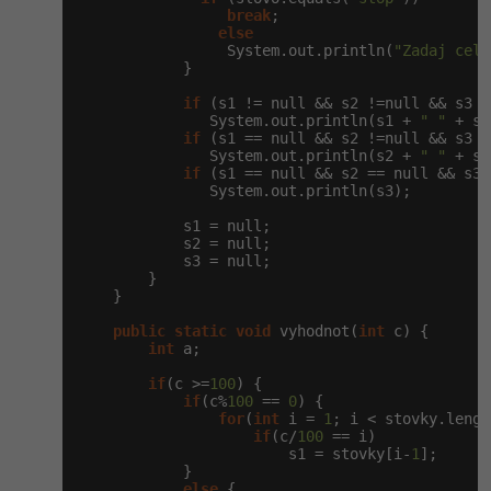
break
;

else
                 System.out.println(
"Zadaj cele
            }

if
 (s1 != null && s2 !=null && s3 !
               System.out.println(s1 + 
" "
 + s2
if
 (s1 == null && s2 !=null && s3 !
               System.out.println(s2 + 
" "
 + s3
if
 (s1 == null && s2 == null && s3 
               System.out.println(s3);

            s1 = null;

            s2 = null;

            s3 = null;

        }

    }

public
static
void
 vyhodnot(
int
 c) {

int
 a;

if
(c >=
100
) {

if
(c%
100
 == 
0
) {

for
(
int
 i = 
1
; i < stovky.lengt
if
(c/
100
 == i)

                        s1 = stovky[i-
1
];

            }

else
 {
