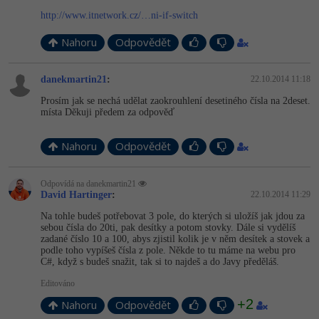
http://www.itnetwork.cz/…ni-if-switch
-41%
Copywriter
Algoritmy
Nahoru
Odpovědět
-10%
WordPress specialista
Umělá inteligence (AI)
danekmartin21
:
22.10.2014 11:18
SEO specialista
Pro děti
Prosím jak se nechá udělat zaokrouhlení desetiného čísla na 2deset.
místa Děkuji předem za odpověď
Více
Nahoru
Odpovědět
Fórum
Odpovídá na danekmartin21
David Hartinger
:
22.10.2014 11:29
Kurzy e-commerce
Na tohle budeš potřebovat 3 pole, do kterých si uložíš jak jdou za
sebou čísla do 20ti, pak desítky a potom stovky. Dále si vydělíš
Testování softwaru
Kurzy designu
zadané číslo 10 a 100, abys zjistil kolik je v něm desítek a stovek a
podle toho vypíšeš čísla z pole. Někde to tu máme na webu pro
-80%
C#, když s budeš snažit, tak si to najdeš a do Javy předěláš.
Datová analýza
HTML/CSS
Příběhy absolventů
Editováno
-80%
Digitální gramotnost
Blog
Photoshop
+2
Nahoru
Odpovědět