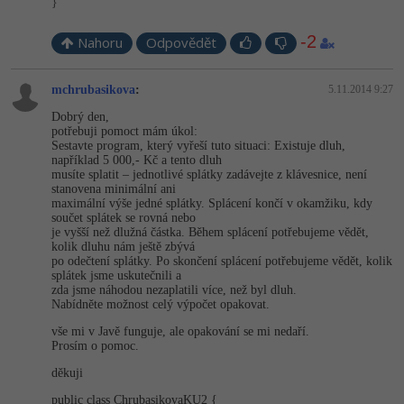
}
-2
Nahoru
Odpovědět
mchrubasikova
:
5.11.2014 9:27
Dobrý den,
potřebuji pomoct mám úkol:
Sestavte program, který vyřeší tuto situaci: Existuje dluh,
například 5 000,- Kč a tento dluh
musíte splatit – jednotlivé splátky zadávejte z klávesnice, není
stanovena minimální ani
maximální výše jedné splátky. Splácení končí v okamžiku, kdy
součet splátek se rovná nebo
je vyšší než dlužná částka. Během splácení potřebujeme vědět,
kolik dluhu nám ještě zbývá
po odečtení splátky. Po skončení splácení potřebujeme vědět, kolik
splátek jsme uskutečnili a
zda jsme náhodou nezaplatili více, než byl dluh.
Nabídněte možnost celý výpočet opakovat.
vše mi v Javě funguje, ale opakování se mi nedaří.
Prosím o pomoc.
děkuji
public class ChrubasikovaKU2 {