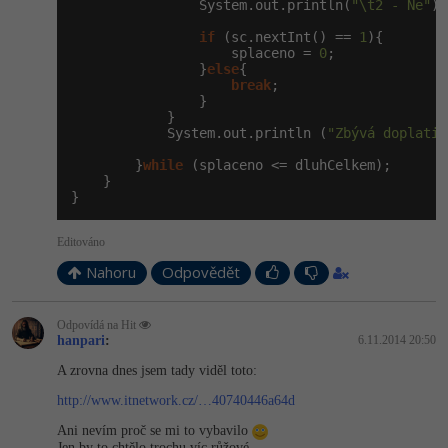
                System.out.println(
"\t2 - Ne"
);

if
 (sc.nextInt() == 
1
){

                    splaceno = 
0
;

                }
else
{

break
;

                }

            }

            System.out.println (
"Zbývá doplatit
        }
while
 (splaceno <= dluhCelkem);

    }

}
Editováno
Nahoru
Odpovědět
Odpovídá na Hit
hanpari
:
6.11.2014 20:50
A zrovna dnes jsem tady viděl toto:
http://www.itnetwork.cz/…40740446a64d
Ani nevím proč se mi to vybavilo
Jen by to chtělo trochu víc růžové...