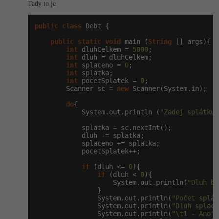
Tady to je
public
class
 Debt {

public
static
void
 main (
String
 [] args){

int
 dluhCelkem = 
5000
;

int
 dluh = dluhCelkem;

int
 splaceno = 
0
;

int
 splatka;

int
 pocetSplatek = 
0
;

        Scanner sc = 
new
 Scanner(System.in);

do
{

            System.out.println (
"Zadej splátku 
            splatka = sc.nextInt();

            dluh -= splatka;

            splaceno += splatka;

            pocetSplatek++;

if
 (dluh <= 
0
){

if
 (dluh < 
0
){

                    System.out.println(
"Dluh by
                }

                System.out.println(
"Počet splát
                System.out.println(
"Dluh splace
                System.out.println(
"\t1 - Ano"
)