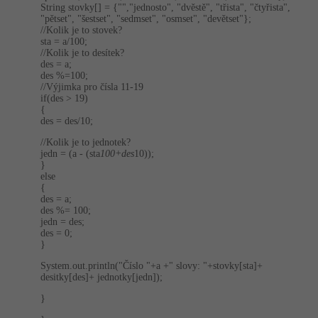
String stovky[] = {"","jednosto", "dvěstě", "třista", "čtyřista",
"pětset", "šestset", "sedmset", "osmset", "devětset"};
//Kolik je to stovek?
sta = a/100;
//Kolik je to desítek?
des = a;
des %=100;
//Výjimka pro čísla 11-19
if(des > 19)
{
des = des/10;
//Kolik je to jednotek?
jedn = (a - (sta
100+des
10));
}
else
{
des = a;
des %= 100;
jedn = des;
des = 0;
}
System.out.prin­tln("Číslo "+a +" slovy: "+stovky[sta]+
desitky[des]+ jednotky[jedn]);
}