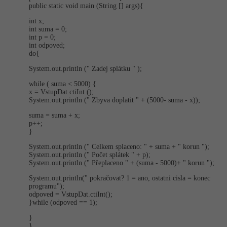
public static void main (String [] args){
int x;
int suma = 0;
int p = 0;
int odpoved;
do{
System.out.println (" Zadej splátku " );
while ( suma < 5000) {
x = VstupDat.ctiInt ();
System.out.println (" Zbyva doplatit " + (5000- suma - x));
suma = suma + x;
p++;
}
System.out.println (" Celkem splaceno: " + suma + " korun ");
System.out.println (" Počet splátek " + p);
System.out.println (" Přeplaceno " + (suma - 5000)+ " korun ");
System.out.prin­tln(" pokračovat? 1 = ano, ostatni cisla = konec
programu");
odpoved = VstupDat.ctiInt();
}while (odpoved == 1);
}
}