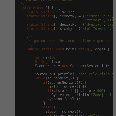
 */
public
class
 Cisla {

static
String
 s1,s2,s3;

static
String
[] jednotky = {
"jeden"
,
"dva"
,
"
"trinast"
,
"strn
static
String
[] desiatky = {
"dvadsat"
,
"trid
static
String
[] stovky = {
"sto"
,
"dvesto"
,
"t
/**

     * @param args the command line arguments

     */
public
static
void
 main(
String
[] args) {

int
 cislo;

String
 slovo;

        Scanner sc = 
new
 Scanner(System.in);

        System.out.println(
"Zadaj cele cislo od
while
(sc.hasNext()) {

if
(sc.hasNextInt()) {

              cislo = sc.nextInt();

if
(cislo < 
1
 || cislo > 
999
)

                System.out.println(
"Zadaj cele 
              vyhodnot(cislo);

            }

else
 {

             slovo = sc.next();

if
 (slovo.equals(
"stop"
))
