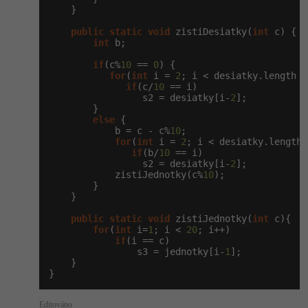
    }

public
static
void
 zistiDesiatky(
int
 c) {

int
 b;

if
(c%
10
 == 
0
) {

for
(
int
 i = 
2
; i < desiatky.length +
if
(c/
10
 == i)

                 s2 = desiatky[i-
2
];

        }

else
 {

            b = c - c%
10
;

for
(
int
 i = 
2
; i < desiatky.length 
if
(b/
10
 == i)

                 s2 = desiatky[i-
2
];

            zistiJednotky(c%
10
);

        }

    }

public
static
void
 zistiJednotky(
int
 c){

for
(
int
 i=
1
; i < 
20
; i++)

if
(i == c)

                s3 = jednotky[i-
1
];

    }

}
Editováno