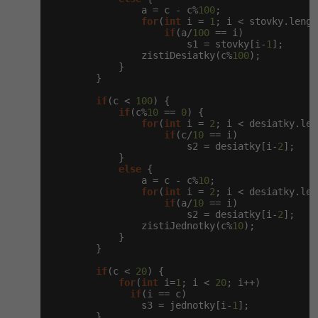
                a = c - c%
100
;

for
(
int
 i = 
1
; i < stovky.lengt
if
(a/
100
 == i)

                        s1 = stovky[i-
1
];

                zistiDesiatky(c%
100
);

            }

        }

if
(c < 
100
) {

if
(c%
10
 == 
0
) {

for
(
int
 i = 
2
; i < desiatky.len
if
(c/
10
 == i)

                        s2 = desiatky[i-
2
];

            }

else
 {

                a = c - c%
10
;

for
(
int
 i = 
2
; i < desiatky.len
if
(a/
10
 == i)

                        s2 = desiatky[i-
2
];

                zistiJednotky(c%
10
);

            }

        }

if
(c < 
20
) {

for
(
int
 i=
1
; i < 
20
; i++)

if
(i == c)

                s3 = jednotky[i-
1
];

        }
