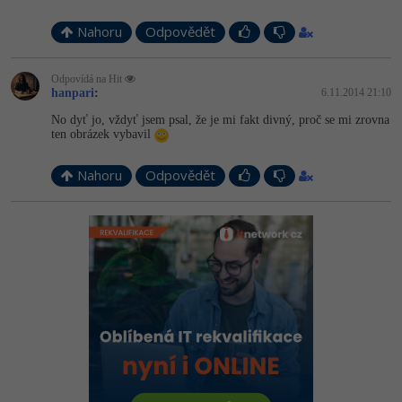
Nahoru
Odpovědět
Odpovídá na Hit
hanpari
:
6.11.2014 21:10
No dyť jo, vždyť jsem psal, že je mi fakt divný, proč se mi zrovna
ten obrázek vybavil
Nahoru
Odpovědět