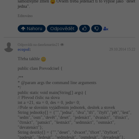
samozrejme zmen
Ovsem treba jedenact ti to vypise jako "deset
jedna".
Editováno
Nahoru
Odpovědět
Odpovídá na danekmartin21
ecopol
:
29.10.2014 15:22
Třeba takhle
public class Prevodcisel {
/**
* @param args the command line arguments
*/
public static void main(String[] args) {
// Převod číslic na slova
int a =21, sta = 0, des = 0, jedn= 0;
//Pole se slovním vyjádřením jednotek, desítek a stovek
String jednotky[] = {"","jedna", "dva","tři", "čtyři","pět","š­est",
"sedm","osm","de­vět","deset", "jedenáct", "dvanáct", "třináct",
"čtrnáct", "patnáct", "šestnáct", "sedmnáct", "osmnáct",
"devatenáct"};
String desitky[] = {"","deset", "dvacet","tři­cet","čtyřicet",
"padesát", "šedesát", "sedmdesát", "osmdesát", "devadesát"};