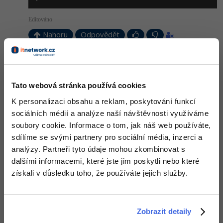
Editováno
Nahoru
Odpovědět
Odpovídá na Hit
Hit
:
6.11.2014 11:10
Nebo takhle
Tato webová stránka používá cookies
K personalizaci obsahu a reklam, poskytování funkcí
public
class
 Debt {

sociálních médií a analýze naší návštěvnosti využíváme
private
int
 dluhCelkem;

private
int
 splaceno = 
0
;

soubory cookie. Informace o tom, jak náš web používáte,
private
int
 splatka;

sdílíme se svými partnery pro sociální média, inzerci a
private
int
 dluh;

private
 Scanner sc;

analýzy. Partneři tyto údaje mohou zkombinovat s
/**

dalšími informacemi, které jste jim poskytli nebo které
     * @param args the command line arguments

     */
získali v důsledku toho, že používáte jejich služby.
public
static
void
 main(
String
[] args) {

        Debt d = 
new
 Debt();

        d.setDluhCelkem();

        d.pocitatSplatky();

    }

Zobrazit detaily