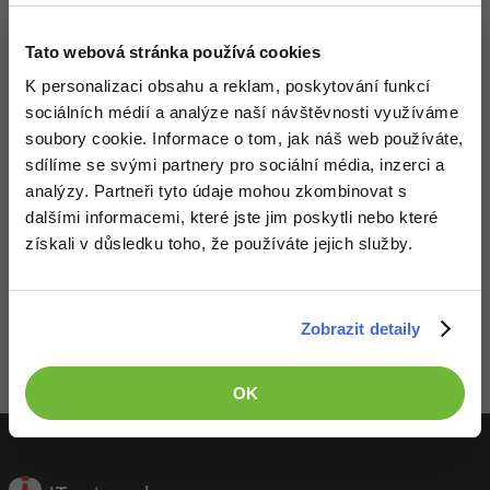
-41%
Copywriter
Algoritmy
Tato webová stránka používá cookies
-10%
K personalizaci obsahu a reklam, poskytování funkcí
WordPress specialista
Umělá inteligence (AI)
sociálních médií a analýze naší návštěvnosti využíváme
soubory cookie. Informace o tom, jak náš web používáte,
SEO specialista
Pro děti
sdílíme se svými partnery pro sociální média, inzerci a
analýzy. Partneři tyto údaje mohou zkombinovat s
Více
dalšími informacemi, které jste jim poskytli nebo které
získali v důsledku toho, že používáte jejich služby.
Fórum
Děláme co je v našich silách, aby byly zdejší diskuze co
nejkvalitnější. Proto do nich také mohou přispívat pouze
Kurzy e-commerce
registrovaní členové. Pro zapojení do diskuze se
přihlas
.
Zobrazit detaily
Pokud ještě nemáš účet,
zaregistruj se
, je to zdarma.
Testování softwaru
Kurzy designu
Zobrazeno 1 zpráv z 1.
OK
-80%
Datová analýza
HTML/CSS
Příběhy absolventů
-80%
Digitální gramotnost
Blog
Photoshop