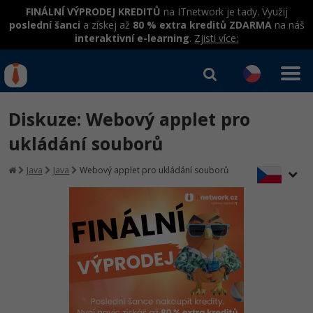
FINÁLNÍ VÝPRODEJ KREDITŮ
na ITnetwork je tady. Využij
poslední šanci
a získej až
80 % extra kreditů ZDARMA
na náš
interaktivní e-learning
.
Zjisti více:
IT kurzy
Od
0 Kč
Diskuze: Webový applet pro
Přihlásit se
|
Registrovat
IT e-learning
Rekvalifikace a kurzy
ukládání souborů
hrazené úřadem práce
Kurzy IT profesí
Java
Java
Webový applet pro ukládání souborů
Workshopy zdarma
Junior programátor
Kurzy programování
Umělá inteligence v praxi
Školení
Programátor WWW aplikací
Jak začít?
Datová analýza v praxi
Základy programování
Školení dle technologií
-80%
Senior programátor
Java
Objektové programování - OOP
C# .NET
-80%
Front-end developer
C#.NET
Umělá inteligence
Java