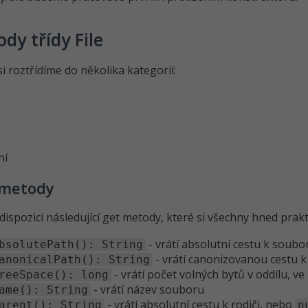
dy třídy File
i roztřídíme do několika kategorií:
ní
 metody
ispozici následující get metody, které si všechny hned prak
- vrátí absolutní cestu k soubo
bsolutePath(): String
- vrátí canonizovanou cestu 
anonicalPath(): String
- vrátí počet volných bytů v oddílu, v
reeSpace(): long
- vrátí název souboru
ame(): String
- vrátí absolutní cestu k rodiči, nebo
arent(): String
n