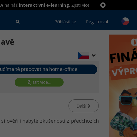
MA
na náš
interaktivní e-learning
.
Zjisti více:
Přihlásit se
Registrovat
Javě
učíme tě pracovat na home-office.
Zjistit více...
Další
 si ověřili nabyté zkušenosti z předchozích