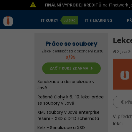
Kvíz - Práce s CSV soubory a
FINÁLNÍ VÝPRODEJ KREDITŮ
na ITnetwork je
úvod do XML v Javě
Zápis XML souborů SAXem v
IT KURZY
IT E-LEARNING
PŘ
od
0 Kč
Javě
Čtení XML souborů SAXem v
Lekce
Javě
Práce se soubory
Čtení a zápis XML souborů
Získej certifikát za dokončení kurzu
Java
pomocí DOM v Javě
0/35
Kvíz - Práce s XML soubory v
ZAČÍT KURZ ZDARMA
Javě
Serializace a deserializace v
Javě
Řešené úlohy k 6.-10. lekci práce
Pře
se soubory v Javě
XML soubory v Javě enterprise
V předc
řešení - XSD a DTD schémata
lekcí.
Kvíz - Serializace a XSD