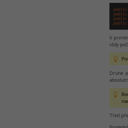
public
public
public
public
V prvním
vždy poč
Po
Druhé př
absolutn
Ro
nad
Třetí pře
Poslední