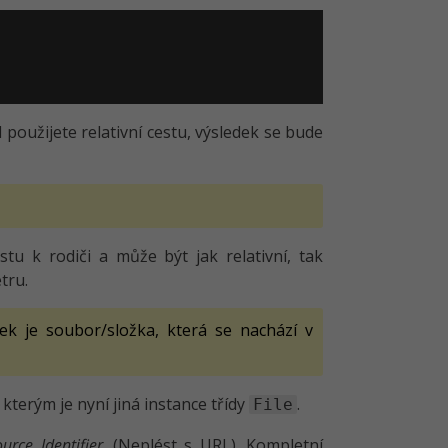
d použijete relativní cestu, výsledek se bude
stu k rodiči a může být jak relativní, tak
tru.
mek je soubor/složka, která se nachází v
 kterým je nyní jiná instance třídy
.
File
urce Identifier
. (Neplést s URL). Kompletní