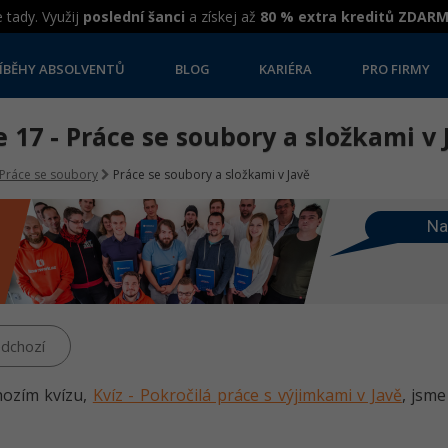
 tady. Využij
poslední šanci
a získej až
80 % extra kreditů ZDAR
ÍBĚHY ABSOLVENTŮ
BLOG
KARIÉRA
PRO FIRMY
 17 - Práce se soubory a složkami v 
Práce se soubory
Práce se soubory a složkami v Javě
Na
dchozí
hozím kvízu,
Kvíz - Pokročilá práce s výjimkami v Javě
, jsme