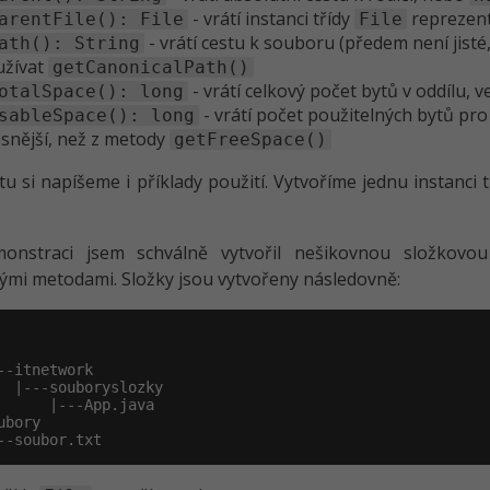
- vrátí instanci třídy
reprezent
arentFile(): File
File
- vrátí cestu k souboru (předem není jisté,
ath(): String
užívat
getCanonicalPath()
- vrátí celkový počet bytů v oddílu,
otalSpace(): long
- vrátí počet použitelných bytů pro a
sableSpace(): long
snější, než z metody
getFreeSpace()
otu si napíšeme i příklady použití. Vytvoříme jednu instanci 
onstraci jsem schválně vytvořil nešikovnou složkovou 
vými metodami. Složky jsou vytvořeny následovně:
--itnetwork

  |---souboryslozky

      |---App.java

ubory

--soubor.txt