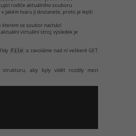
ující rodiče aktuálního souboru
 v jakém tvaru ji dostanete, proto je lepší
 ve kterém se soubor nachází
ktuální virtuální stroj; výsledek je
třídy
a zavoláme nad ní veškeré GET
File
strukturu, aby byly vidět rozdíly mezi