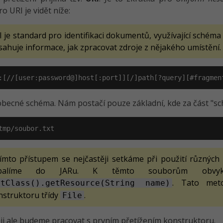
o URI je vidět níže:
I je standard pro identifikaci dokumentů, využívající schém
ahuje informace, jak zpracovat zdroje z nějakého umístění.
:[//[user:password@]host[:port]][/]path[?query][#fragmen
obecné schéma. Nám postačí pouze základní, kde za část "sch
tmp/soubor.txt
tímto přístupem se nejčastěji setkáme při použití různých
balíme do JARu. K těmto souborům obvykl
. Tato met
etClass().getResource(String name)
nstruktoru třídy
.
File
ji ale budeme pracovat s prvním přetížením konstruktoru.