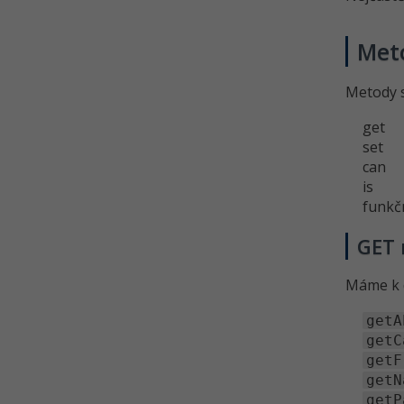
Meto
Metody s
get
set
can
is
funkč
GET
Máme k d
getA
getC
getF
getN
getP