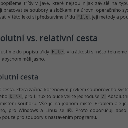
popíšeme třídy v Javě, které nejsou nijak závislé na typu
 pracovat se soubory a složkami na úrovni operačního syst
at. V této lekci si představíme třídu
, její metody a pou
File
olutní vs. relativní cesta
ustíme do popisu třídy
, v krátkosti si něco řekneme k
File
 abychom měli jasno.
lutní cesta
á cesta, která začíná kořenovým prvkem souborového syst
ebo
, pro Linux to bude velice jednoduše
. Absolutn
D:\\
/
místění souboru. Vše je na jednom místě. Problém ale je, ž
o, pro Windows a Linux se liší. Proto doporučuji absolu
ě pouze pro soubory s nastavením programu.