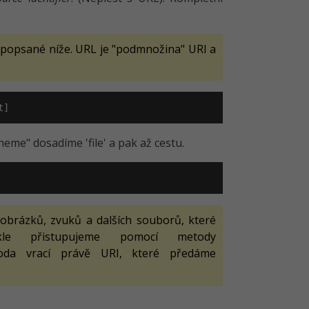
a popsané níže. URL je "podmnožina" URI a
t]
eme" dosadíme 'file' a pak až cestu.
 obrázků, zvuků a dalších souborů, které
e přistupujeme pomocí metody
oda vrací právě URI, které předáme