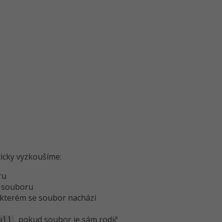
ticky vyzkoušíme:
ru
k souboru
e kterém se soubor nachází
, pokud soubor je sám rodič
ull