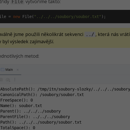
třídy
vytvoříme takto:
File
ile = 
new
 File(
"../../../soubory/soubor.txt"
);
válně jsme použili několikrát sekvenci
, která nás vrát
../
 byl výsledek zajímavější.
ednotlivých metod:
tAbsolutePath(): /tmp/itn/soubory-slozky/../../../soubory
tCanonicalPath(): /soubory/soubor.txt

FreeSpace(): 0

Name(): soubor.txt

tParent(): ../../../soubory

tParentFile(): ../../../soubory

tPath(): ../../../soubory/soubor.txt

TotalSpace(): 0
