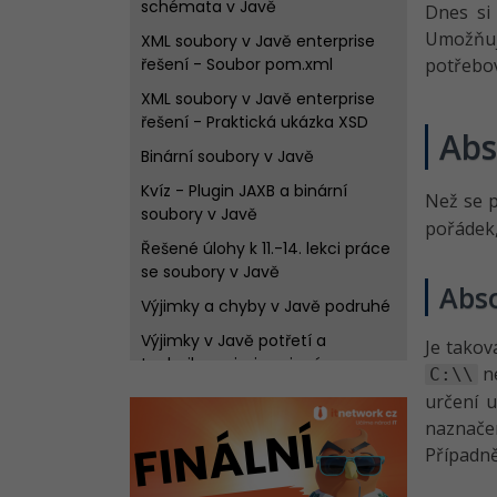
schémata v Javě
Dnes si 
Umožňují
XML soubory v Javě enterprise
řešení - Soubor pom.xml
potřebov
XML soubory v Javě enterprise
řešení - Praktická ukázka XSD
Abs
Binární soubory v Javě
Kvíz - Plugin JAXB a binární
Než se p
soubory v Javě
pořádek,
Řešené úlohy k 11.-14. lekci práce
se soubory v Javě
Abso
Výjimky a chyby v Javě podruhé
Výjimky v Javě potřetí a
Je takov
techniky s nimi spojené
n
C:\\
Kvíz - Pokročilá práce s
určení u
výjimkami v Javě
naznačen
Případn
Práce se soubory a složkami v
Javě