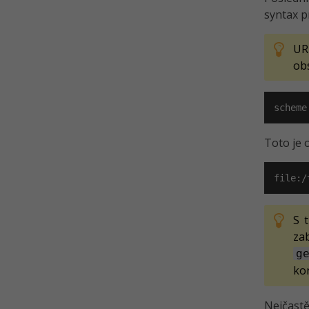
syntax pr
UR
obs
scheme
Toto je 
file:/
S 
za
g
ko
Nejčastě