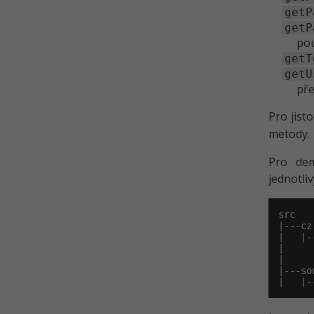
getP
getP
po
getT
getU
pře
Pro jist
metody.
Pro dem
jednotli
src

|---cz

|   |-
|     
|     
|---so
|   |-