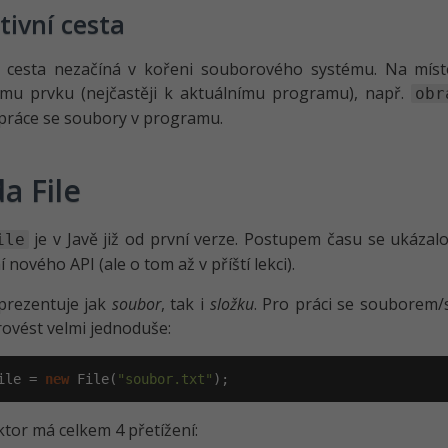
tivní cesta
ní cesta nezačíná v kořeni souborového systému. Na míst
címu prvku (nejčastěji k aktuálnímu programu), např.
obr
práce se soubory v programu.
da File
je v Javě již od první verze. Postupem času se ukázalo
ile
 nového API (ale o tom až v příští lekci).
prezentuje jak
soubor
, tak i
složku
. Pro práci se souborem/s
rovést velmi jednoduše:
ile = 
new
 File(
"soubor.txt"
);
tor má celkem 4 přetížení: