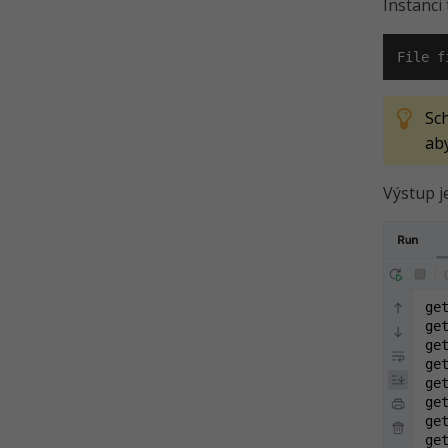
Instanci 
File f
Sch
aby
Výstup j
ge
ge
get
get
ge
ge
ge
get