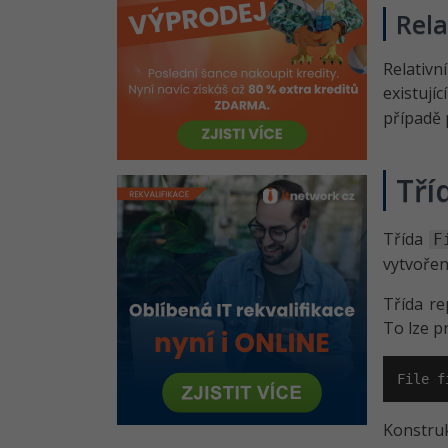
Práce se soubory a složkami v
Rela
Javě - Nové API
Práce s vlastními soubory v Javě
Relativ
- Zip archiv
existují
případě 
Kvíz - Práce se soubory a
složkami v Javě
Práce s vlastními soubory v Javě
Tří
- Ukládání a načítání zip
Řešené úlohy k 15.-20. lekci
Třída
F
práce se soubory v Javě
vytvoření
Přehrávání zvukových souborů v
Javě - Základní audio formáty
Třída re
Kvíz - ZIP archiv a základní audio
To lze p
formáty v Javě
Přehrávání zvukových souborů v
File f
Javě - Další audio formáty
Konstruk
Kvíz - Soubory v Javě