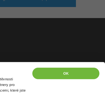
OK
těvnosti
tnery pro
cemi, které jste