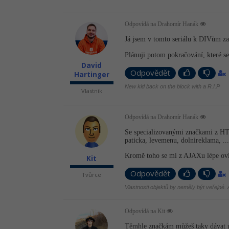
Odpovídá na Drahomír Hanák
Já jsem v tomto seriálu k DIVům z
Plánuji potom pokračování, které s
David
Odpovědět
Hartinger
New kid back on the block with a R.I.P
Vlastník
Odpovídá na Drahomír Hanák
Se specializovanými značkami z HT
paticka, levemenu, dolnireklama, ...
Kromě toho se mi z AJAXu lépe ovl
Kit
Odpovědět
Tvůrce
Vlastnosti objektů by neměly být veřejné. A
Odpovídá na Kit
Těmhle značkám můžeš taky dávat un