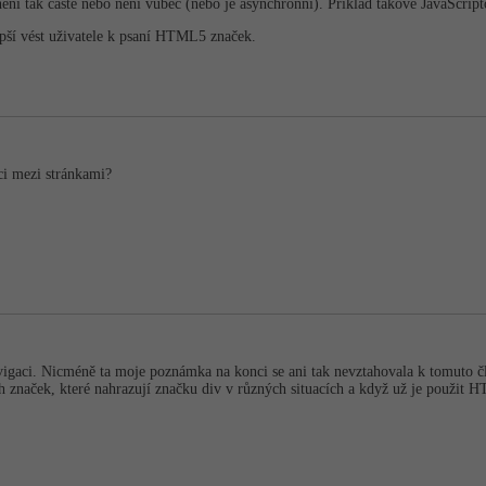
ení tak časté nebo není vůbec (nebo je asynchronní). Příklad takové JavaScripto
epší vést uživatele k psaní HTML5 značek.
ci mezi stránkami?
avigaci. Nicméně ta moje poznámka na konci se ani tak nevztahovala k tomuto č
 značek, které nahrazují značku div v různých situacích a když už je použit 