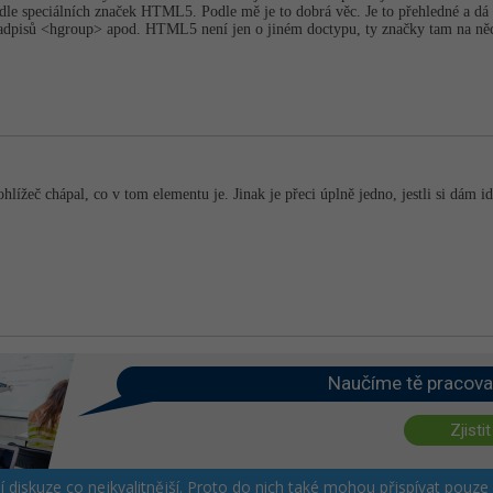
e speciálních značek HTML5. Podle mě je to dobrá věc. Je to přehledné a dá se
 nadpisů <hgroup> apod. HTML5 není jen o jiném doctypu, ty značky tam na ně
ohlížeč chápal, co v tom elementu je. Jinak je přeci úplně jedno, jestli si dám 
Naučíme tě pracova
Zjistit
ší diskuze co nejkvalitnější. Proto do nich také mohou přispívat pouze