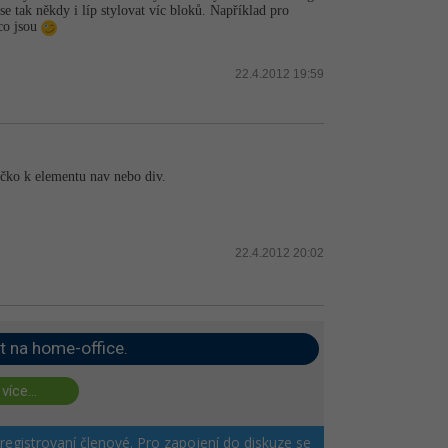
 tak někdy i líp stylovat víc bloků. Například pro
co jsou
22.4.2012 19:59
idčko k elementu nav nebo div.
22.4.2012 20:02
t na home-office.
 více...
 registrovaní členové. Pro zapojení do diskuze se