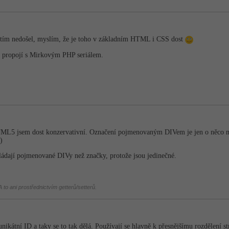
atím nedošel, myslím, že je toho v základním HTML i CSS dost
e propojí s Mirkovým PHP seriálem.
ML5 jsem dost konzervativní. Označení pojmenovaným DIVem je jen o něco mál
)
ádají pojmenované DIVy než značky, protože jsou jedinečné.
 to ani prostřednictvím getterů/setterů.
ikátní ID a taky se to tak dělá. Používají se hlavně k přesnějšímu rozdělení 