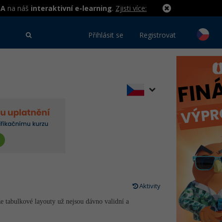
MA
na náš
interaktivní e-learning
.
Zjisti více:
Přihlásit se
Registrovat
Aktivity
e tabulkové layouty už nejsou dávno validní a