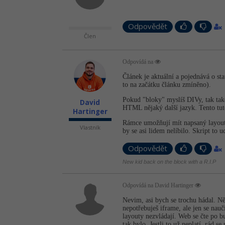
Odpovědět
Člen
Odpovídá na
Článek je aktuální a pojednává o st
to na začátku článku zmíněno).
Pokud "bloky" myslíš DIVy, tak tak
David
HTML nějaký další jazyk. Tento tuto
Hartinger
Rámce umožňují mít napsaný layout 
Vlastník
by se asi lidem nelíbilo. Skript to u
Odpovědět
New kid back on the block with a R.I.P
Odpovídá na David Hartinger
Nevim, asi bych se trochu hádal. N
nepotřebuješ iframe, ale jen se nauč
layouty nezvládají. Web se čte po b
tak bylo. Jestli to už neplatí, rád