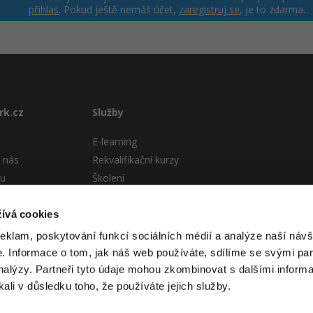
přihlas
. Pokud ještě nemáš účet,
zaregistruj se
, je to zdarma.
rk.cz
Služby
E-learning
 nás
Rekvalifikační kurzy
tu
Školení
Pro firmy
stému
ívá cookies
 podmínky
reklam, poskytování funkcí sociálních médií a analýze naší návš
 Informace o tom, jak náš web používáte, sdílíme se svými par
analýzy. Partneři tyto údaje mohou zkombinovat s dalšími informa
kali v důsledku toho, že používáte jejich služby.