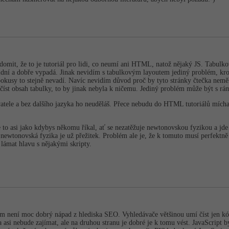
ědomit, že to je tutoriál pro lidi, co neumí ani HTML, natož nějaký JS. Tabulkov
lidní a dobře vypadá. Jinak nevidím s tabulkovým layoutem jediný problém, kro
pokusy to stejně nevadí. Navíc nevidím důvod proč by tyto stránky čtečka nemě
číst obsah tabulky, to by jinak nebyla k ničemu. Jediný problém může být s rá
atele a bez dalšího jazyka ho neuděláš. Přece nebudu do HTML tutoriálů míchat 
e to asi jako kdybys někomu říkal, ať se nezatěžuje newtonovskou fyzikou a jd
newtonovská fyzika je už přežitek. Problém ale je, že k tomuto musí perfektně
ámat hlavu s nějakými skripty.
m není moc dobrý nápad z hlediska SEO. Vyhledávače většinou umí číst jen k
ka asi nebude zajímat, ale na druhou stranu je dobré je k tomu vést. JavaScript b