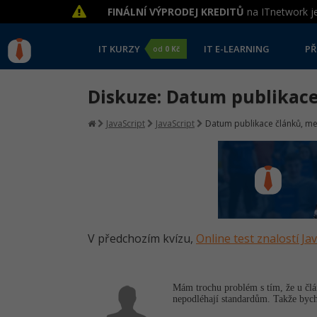
FINÁLNÍ VÝPRODEJ KREDITŮ
na ITnetwork je
IT KURZY
IT E-LEARNING
PŘ
od
0 Kč
Diskuze: Datum publikace
JavaScript
JavaScript
Datum publikace článků, me
V předchozím kvízu,
Online test znalostí Ja
Mám trochu problém s tím, že u člá
nepodléhají standardům. Takže bych 