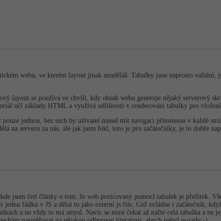
atickém webu, ve kterém layout jinak neuděláš. Tabulky jsou naprosto validní, j
ový layout se používá ve chvíli, kdy obsah webu generuje nějaký serverový sk
riál učí základy HTML a využívá odlišnosti v renderování tabulky pro vložení 
pouze jednou, bez nich by uživatel musel mít navigaci přítomnou v každé str
dělá na serveru za nás, ale jak jsem řekl, toto je pro začátečníky, je to dobře nap
ěkde jsem četl články o tom, že web pozicovaný pomocí tabulek je přežitek. V
it jednu řádku v JS a dělat to jako externí js file. Což zvládne i začátečník, k
uňkách a ne vždy to má smysl. Navíc se musí čekat až načte celá tabulka a ne j
 se nechám nasměřovat na nějakou odbornou literaturu, abych nebyl pozadu:-)