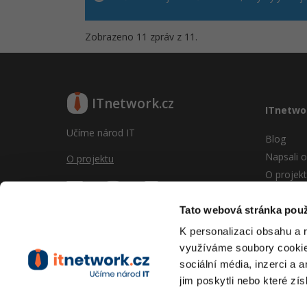
Zobrazeno 11 zpráv z 11.
ITnetwork.cz
ITnetwo
Učíme národ IT
Blog
Napsali o
O projektu
O projek
Reklama
Vývoj sy
Tato webová stránka použ
Provozní
K personalizaci obsahu a 
RSS
využíváme soubory cookie.
Kontakt
sociální média, inzerci a 
jim poskytli nebo které zís