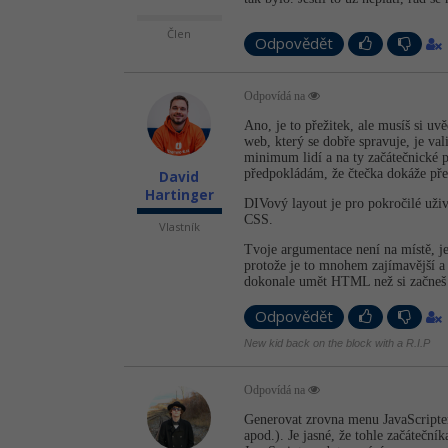
Člen
Odpovědět
Odpovídá na
Ano, je to přežitek, ale musíš si uv
web, který se dobře spravuje, je va
minimum lidí a na ty začátečnické 
předpokládám, že čtečka dokáže pře
David
Hartinger
DIVový layout je pro pokročilé uživ
CSS.
Vlastník
Tvoje argumentace není na místě, j
protože je to mnohem zajímavější a 
dokonale umět HTML než si začneš l
Odpovědět
New kid back on the block with a R.I.P
Odpovídá na
Generovat zrovna menu JavaScripte
apod.). Je jasné, že tohle začáteční