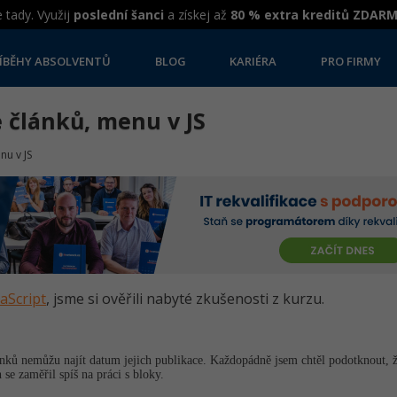
 tady. Využij
poslední šanci
a získej až
80 % extra kreditů ZDAR
ÍBĚHY ABSOLVENTŮ
BLOG
KARIÉRA
PRO FIRMY
 článků, menu v JS
nu v JS
vaScript
, jsme si ověřili nabyté zkušenosti z kurzu.
nků nemůžu najít datum jejich publikace. Každopádně jsem chtěl podotknout, ž
se zaměřil spíš na práci s bloky.