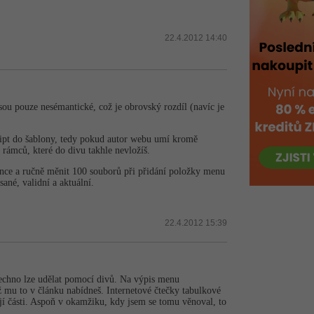
22.4.2012 14:40
sou pouze nesémantické, což je obrovský rozdíl (navíc je
ript do šablony, tedy pokud autor webu umí kromě
rámců, které do divu takhle nevložíš.
ánce a ručně měnit 100 souborů při přidání položky menu
sané, validní a aktuální.
22.4.2012 15:39
šechno lze udělat pomocí divů. Na výpis menu
dyž mu to v článku nabídneš. Internetové čtečky tabulkové
ejí části. Aspoň v okamžiku, kdy jsem se tomu věnoval, to