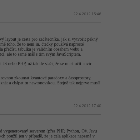
22.4.2012 15:46
ý layout je cesta pro začátečníka, jak si vytvořit pěkný
mě toho, že to není in, čtečky používá naprosté
la přečíst, tabulka je validním obsahem webu a
mci, ale to samé máš s tím svým JavaScriptem.
JS nebo PHP, už takhle stačí, že se musí učit navíc
e rovnou zkoumat kvantové paradoxy a časoprostory,
 znát a chápat tu newtonovskou. Stejně tak nejprve musíš
22.4.2012 17:40
ód vygenerovaný serverem (přes PHP, Python, C#, Javu
ych použil jen v případě, že je celá aplikace napsaná v