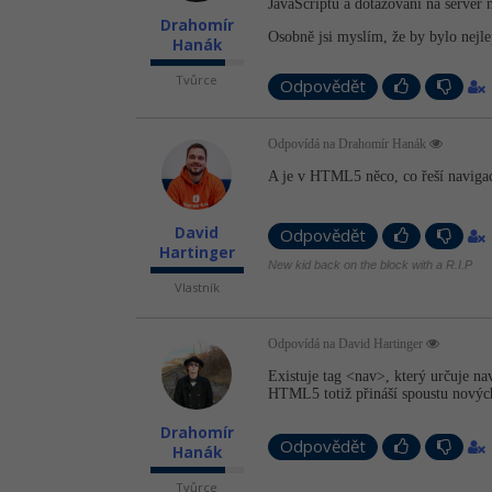
JavaScriptu a dotazování na server n
Drahomír
Osobně jsi myslím, že by bylo nejl
Hanák
Tvůrce
Odpovědět
Odpovídá na Drahomír Hanák
A je v HTML5 něco, co řeší naviga
David
Odpovědět
Hartinger
New kid back on the block with a R.I.P
Vlastník
Odpovídá na David Hartinger
Existuje tag <nav>, který určuje n
HTML5 totiž přináší spoustu nových
Drahomír
Odpovědět
Hanák
Tvůrce