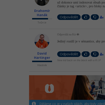
už dokonce umí indexovat obsah podl
články je tag <article>, pro bloky
Drahomír
Hanák
Odpovědět
Tvůrce
Odpovídá na Kit
Jediný rozdíl je v sémantice, aby pr
David
Odpovědět
Hartinger
New kid back on the block with a R.I.P
Vlastník
Děláme co je v našich silách, aby byly zdej