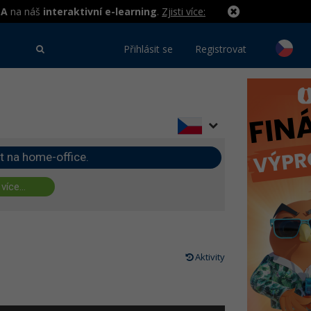
MA
na náš
interaktivní e-learning
.
Zjisti více:
Přihlásit se
Registrovat
t na home-office.
 více...
Aktivity