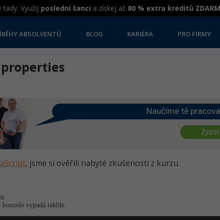
 tady. Využij
poslední šanci
a získej až
80 % extra kreditů ZDAR
ÍBĚHY ABSOLVENTŮ
BLOG
KARIÉRA
PRO FIRMY
 properties
Naučíme tě pracova
Zjistit
vaScript
, jsme si ověřili nabyté zkušenosti z kurzu.
ím.
o konzole vypadá takhle: