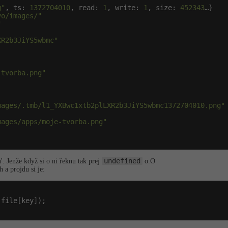
g"
, ts: 
1372704010
, read: 
1
, write: 
1
, size: 
452343
…}

vo/images/"
"
XR2b3JiYS5wbmc"
-tvorba.png"
mages/.tmb/l1_YXBwc1xtb2plLXR2b3JiYS5wbmc1372704010.png"
mages/apps/moje-tvorba.png"
undefined
'. Jenže když si o ni řeknu tak prej
o.O
 a projdu si je:
 file[key]);
