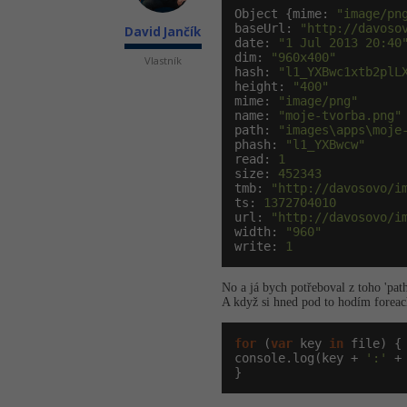
Object {mime: 
"image/pn
baseUrl: 
"http://davoso
David Jančík
date: 
"1 Jul 2013 20:40
dim: 
"960x400"
Vlastník
hash: 
"l1_YXBwc1xtb2plL
height: 
"400"
mime: 
"image/png"
name: 
"moje-tvorba.png"
path: 
"images\apps\moje
phash: 
"l1_YXBwcw"
read: 
1
size: 
452343
tmb: 
"http://davosovo/i
ts: 
1372704010
url: 
"http://davosovo/i
width: 
"960"
write: 
1
No a já bych potřeboval z toho 'path
A když si hned pod to hodím foreach
for
 (
var
 key 
in
 file) {

console.log(key + 
':'
 +
}