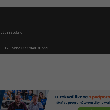
b3JiYS5wbmc

b3JiYS5wbmc1372704010.png