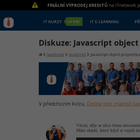
FINÁLNÍ VÝPRODEJ KREDITŮ
na ITnetwork je
IT KURZY
IT E-LEARNING
PŘ
od
0 Kč
Diskuze: Javascript object
JavaScript
JavaScript
Javascript object properties
V předchozím kvízu,
Online test znalostí Ja
Věcná, děje se něco čemu nerozum
Mám objekt, který když si vypíši d