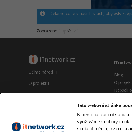
Děláme co je v našich silách, aby byly zdej
Zobrazeno 1 zpráv z 1.
ITnetwork.cz
ITnetwo
Učíme národ IT
Blog
O projek
O projektu
Napsali o
Reklama
Vývoj sy
Tato webová stránka použ
Provozní
K personalizaci obsahu a 
RSS
využíváme soubory cookie.
Kontakt
sociální média, inzerci a 