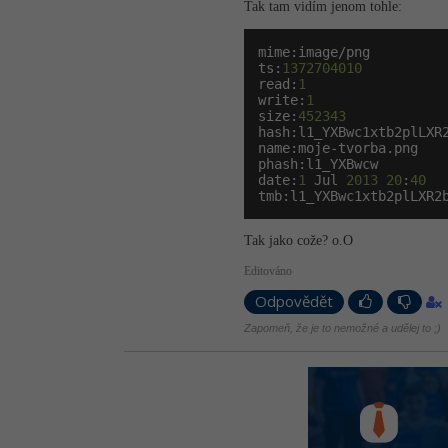
Tak tam vidím jenom tohle:
mime:image/png

ts:
1372704010
read:
1
write:
1
size:
452343
hash:l1_YXBwc1xtb2plLXR2
name:moje-tvorba.png

phash:l1_YXBwcw

date:
1
 Jul 
2013
20
:
40
tmb:l1_YXBwc1xtb2plLXR2
Tak jako cože? o.O
Editováno
Odpovědět
Zapomeň, že je to nemožné a udělej to ;)