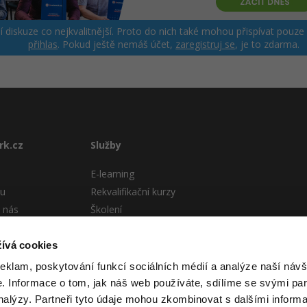
ší diskuze co nejkvalitnější. Proto do nich také mohou přispívat pouze
přihlas
. Pokud ještě nemáš účet,
zaregistruj se
, je to zdarma.
rk.cz
Služby
E-learning
tu
Rekvalifikační kurzy
 nás
Školení
Pro firmy
stému
ívá cookies
 podmínky
reklam, poskytování funkcí sociálních médií a analýze naší návš
 Informace o tom, jak náš web používáte, sdílíme se svými par
analýzy. Partneři tyto údaje mohou zkombinovat s dalšími informa