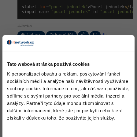
-30%
Kariéra
-80%
Marketing
Adobe Illustrator
<label 
for
=
"pocet_jednotek"
>Pocet jednotek
</
lab
<input name=
"pocet_jednotek"
 id=
"pocet_jednotek
Pro firmy
-30%
WordPress
Adobe Lightroom
Editováno
-30%
-15%
SEO
Nahoru
Adobe XD
Odpovědět
-25%
UX
Adobe InDesign
Odpovídá na Samuel Kodytek
Ori I
:
9.7.2014 17:54
Business
Adobe After Effects
Tato webová stránka používá cookies
ber to len ako čisto hádanie, ale nemôže to byť tým, že používaš
HTML5 input type number ? Skús to zmeniť type="number" na
K personalizaci obsahu a reklam, poskytování funkcí
-25%
text
-80%
Kryptoměny
Blender
sociálních médií a analýze naší návštěvnosti využíváme
+1
soubory cookie. Informace o tom, jak náš web používáte,
Nahoru
Odpovědět
-30%
Copywriting
Inkscape
sdílíme se svými partnery pro sociální média, inzerci a
-80%
analýzy. Partneři tyto údaje mohou zkombinovat s
-80%
Samuel Kodytek
:
9.7.2014 18:01
MS Office
Fotografování
dalšími informacemi, které jste jim poskytli nebo které
Jo díky je to tím
získali v důsledku toho, že používáte jejich služby.
Google Dokumenty
Video
Nahoru
Odpovědět
Time management
Ostatní