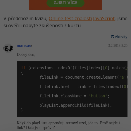
-80%
Vývojář mobilních aplikací
Python
HTML5, CSS3, Bootstrap, SEO
PHP
-80%
Specialista na AI a bigdata
V předchozím kvízu,
Online test znalostí JavaScript
, jsme
JavaScript
SQL a databáze
si ověřili nabyté zkušenosti z kurzu.
JavaScript
-80%
C# Game developer
PHP
Aktivity
Testování a verzování
Python
-80%
Webdesigner
matesax
C++
:
3.2.2013 8:25
UML a návrhové vzory
HTML / CSS
Dobrý den,
-80%
Tester
Swift
React
UML a návrhové vzory
if
 (extensions.indexOf(files[index][
0
].match(
/[
-80%
Systémový administrátor
{

Kotlin
        fileLink = 
document
.createElement(
'a'
);

Spring
MySQL/MariaDB
-80%
Grafik / UX/UI návrhář
        fileLink.href = link + files[index][
0
];

C
ASP.NET MVC
MS-SQL
        fileLink.className = 
'button'
;

3D grafik
VB.NET
        playList.appendChild(fileLink);

Django
SQLite
}
Projektový manažer
SQL
Best practices
Když do playListu appenduji textový uzel, jde to. Proč nejde i
-80%
Databázový analytik
link? Data jsou správně.
Návrh SW