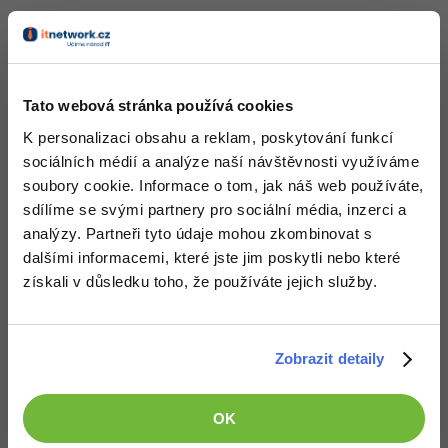
Děkuji
-41%
Copywriter
Algoritmy
Odpovědět
-10%
WordPress specialista
Umělá inteligence (AI)
Tato webová stránka používá cookies
SEO specialista
Pro děti
K personalizaci obsahu a reklam, poskytování funkcí
sociálních médií a analýze naší návštěvnosti využíváme
Více
soubory cookie. Informace o tom, jak náš web používáte,
sdílíme se svými partnery pro sociální média, inzerci a
Fórum
analýzy. Partneři tyto údaje mohou zkombinovat s
dalšími informacemi, které jste jim poskytli nebo které
získali v důsledku toho, že používáte jejich služby.
Kurzy e-commerce
Testování softwaru
Kurzy designu
Zobrazit detaily
-80%
Datová analýza
Děláme co je v našich silách, aby byly zdejší diskuze co
HTML/CSS
Příběhy absolventů
nejkvalitnější. Proto do nich také mohou přispívat pouze
registrovaní členové. Pro zapojení do diskuze se
přihlas
.
-80%
Digitální gramotnost
OK
Blog
Photoshop
Pokud ještě nemáš účet,
zaregistruj se
, je to zdarma.