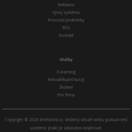
Reklama
Windows
Vývoj systému
Fórum
Provozní podmínky
Linux
RSS
Kontakt
Sítě
Kybernetická bezpečnost
Služby
Elektronický podpis
E-learning
Rekvalifikační kurzy
Fórum
Školení
Pro firmy
Copyright © 2026 itnetwork.cz. Veškerý obsah webu (pokud není
uvedeno jinak) je zakázáno kopírovat.