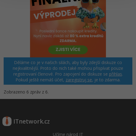
Windows
Fórum
Linux
Sítě
Kybernetická bezpečnost
Děláme co je v našich silách, aby byly zdejší diskuze co
nejkvalitnější. Proto do nich také mohou přispívat pouze
Elektronický podpis
registrovaní členové. Pro zapojení do diskuze se
přihlas
.
Pokud ještě nemáš účet,
zaregistruj se
, je to zdarma.
Fórum
Zobrazeno 6 zpráv z 6.
ITnetwork.cz
Učíme národ IT