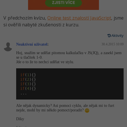
-80%
Vývojář mobilních aplikací
Python
HTML5, CSS3, Bootstrap, SEO
PHP
-80%
Specialista na AI a bigdata
V předchozím kvízu,
Online test znalostí JavaScript
, jsme
JavaScript
SQL a databáze
si ověřili nabyté zkušenosti z kurzu.
JavaScript
-80%
C# Game developer
PHP
Aktivity
Testování a verzování
Python
-80%
Webdesigner
Neaktivní uživatel
C++
:
30.4.2015 10:09
UML a návrhové vzory
HTML / CSS
Hoj, snažím se udělat pitomou kalkulačku v JS(JQ), a zasekl jsem
-80%
Tester
se u tlačítek 1-0.
Swift
Jde o to že to nechci udělat ve stylu.
React
UML a návrhové vzory
-80%
Systémový administrátor
Kotlin
if
(
1
Spring
MySQL/MariaDB
if
(
2
-80%
Grafik / UX/UI návrhář
if
(
3
C
if
(
4
){}

ASP.NET MVC
MS-SQL
...
3D grafik
VB.NET
Django
SQLite
Ale nějak dynamicky? Asi pomoci cyklu, ale nějak mi to furt
Projektový manažer
nejde, mohl by mi někdo pomoct/poradit?
SQL
Best practices
Díky
-80%
Databázový analytik
Návrh SW