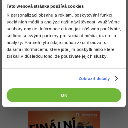
-30%
Kariéra
-80%
Marketing
Nahoru
Odpovědět
Adobe Illustrator
Tato webová stránka používá cookies
Pro firmy
K personalizaci obsahu a reklam, poskytování funkcí
-30%
WordPress
Adobe Lightroom
Neaktivní uživatel
:
30.4.2015 11:40
sociálních médií a analýze naší návštěvnosti využíváme
Vim ze for.
soubory cookie. Informace o tom, jak náš web používáte,
-30%
-15%
SEO
Adobe XD
Zkusim to popsat presneji az budu doma.
sdílíme se svými partnery pro sociální média, inzerci a
Ps: Js se teprve ucim takze plno prikazu neznam
analýzy. Partneři tyto údaje mohou zkombinovat s
-25%
UX
Adobe InDesign
dalšími informacemi, které jste jim poskytli nebo které
Editováno
získali v důsledku toho, že používáte jejich služby.
Business
Nahoru
Odpovědět
Adobe After Effects
-25%
-80%
Kryptoměny
Blender
Odpovídá na Neaktivní uživatel
Zobrazit detaily
Neaktivní uživatel
:
30.4.2015 11:49
-30%
Copywriting
Inkscape
No tak plno statements je stejných jako všude... překvapivě.
OK
-80%
-80%
Nahoru
Odpovědět
MS Office
Fotografování
Google Dokumenty
Video
Time management
Ostatní