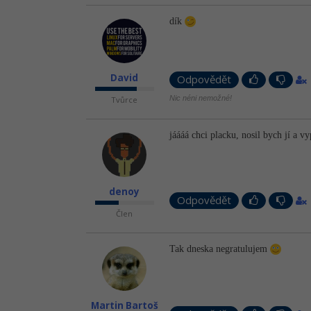
dík
David
Odpovědět
Nic néni nemožné!
Tvůrce
jáááá chci placku, nosil bych jí a v
denoy
Odpovědět
Člen
Tak dneska negratulujem
Martin Bartoš