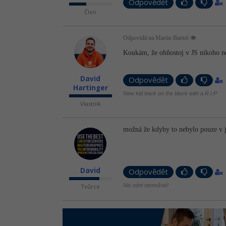
Odpovědět
Člen
Odpovídá na Martin Bartoš
Koukám, že ohňostoj v JS nikoho n
David
Odpovědět
Hartinger
New kid back on the block with a R.I.P
Vlastník
možná že kdyby to nebylo pouze v j
David
Odpovědět
Nic néni nemožné!
Tvůrce