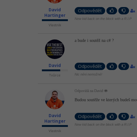
David
Odpovědět
Hartinger
New kid back on the block with a R.I.P
Vlastník
a bude i soutěž na c# ?
David
Odpovědět
Nic néni nemožné!
Tvůrce
Odpovídá na David
Budou soutěže ve kterých budeš moc
David
Odpovědět
Hartinger
New kid back on the block with a R.I.P
Vlastník