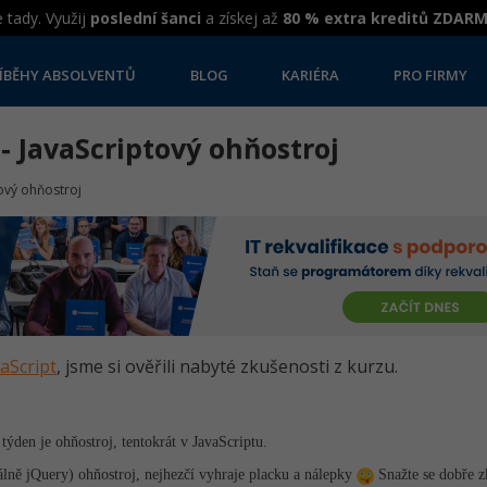
 tady. Využij
poslední šanci
a získej až
80 % extra kreditů ZDAR
ÍBĚHY ABSOLVENTŮ
BLOG
KARIÉRA
PRO FIRMY
- JavaScriptový ohňostroj
tový ohňostroj
vaScript
, jsme si ověřili nabyté zkušenosti z kurzu.
týden je ohňostroj, tentokrát v JavaScriptu.
álně jQuery) ohňostroj, nejhezčí vyhraje placku a nálepky
Snažte se dobře z