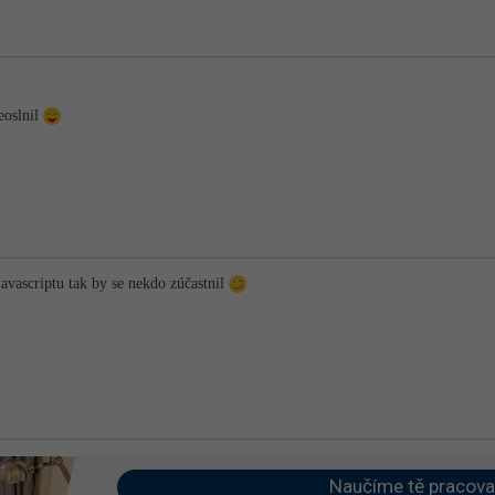
eoslnil
avascriptu tak by se nekdo zúčastnil
Naučíme tě pracova