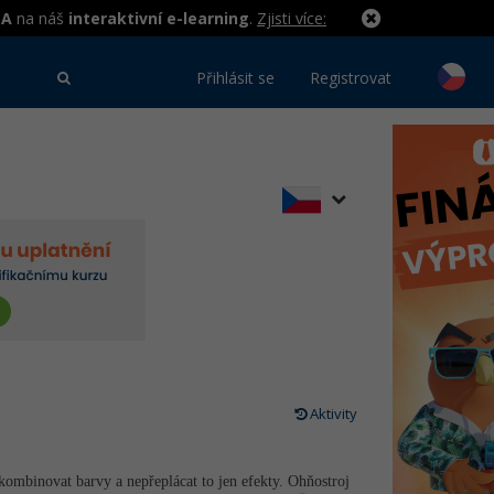
MA
na náš
interaktivní e-learning
.
Zjisti více:
Přihlásit se
Registrovat
Aktivity
kombinovat barvy a nepřeplácat to jen efekty. Ohňostroj