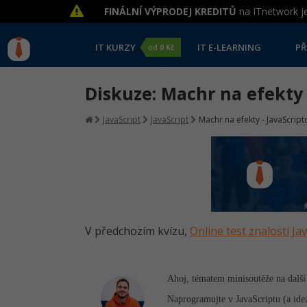
FINÁLNÍ VÝPRODEJ KREDITŮ
na ITnetwork je
IT KURZY
IT E-LEARNING
PŘ
od
0 Kč
Diskuze: Machr na efekty 
JavaScript
JavaScript
Machr na efekty - JavaScrip
V předchozím kvízu,
Online test znalostí Ja
Ahoj, tématem minisoutěže na další 
Naprogramujte v JavaScriptu (a ide