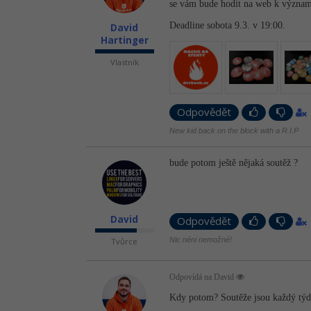
se vám bude hodit na web k významn
Deadline sobota 9.3. v 19:00.
David
Hartinger
Vlastník
Odpovědět
New kid back on the block with a R.I.P
bude potom ještě nějaká soutěž ?
David
Odpovědět
Nic néni nemožné!
Tvůrce
Odpovídá na David
Kdy potom? Soutěže jsou každý tý