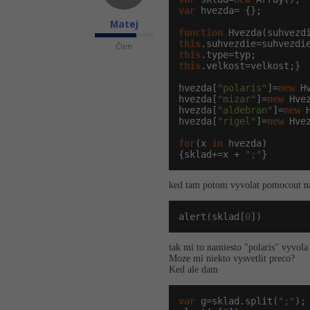
var
 hvezda= {};

Matej
function
this
Člen
this
this
.velkost=velkost;}

hvezda[
"polaris"
]=
new
 H
hvezda[
"mizar"
]=
new
 Hve
hvezda[
"aldebran"
]=
new
 
hvezda[
"rigel"
]=
new
 Hve
for
(x 
in
 hvezda)

{sklad+=x + 
";"
}
ked tam potom vyvolat pomocout na
alert(sklad[
0
])
tak mi to namiesto "polaris" vyvola 
Moze mi niekto vysvetlit preco?
Ked ale dam
var
 g=sklad.split(
";"
);
