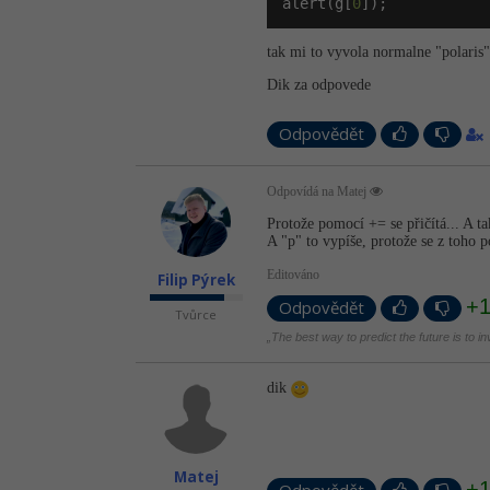
alert(g[
0
]);
tak mi to vyvola normalne "polaris"
Dik za odpovede
Odpovědět
Odpovídá na Matej
Protože pomocí += se přičítá... A t
A "p" to vypíše, protože se z toho p
Editováno
Filip Pýrek
+
Odpovědět
Tvůrce
„The best way to predict the future is to i
dik
Matej
+