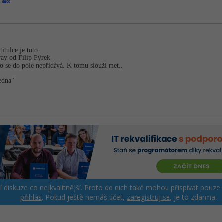
itulce je toto:
ray od Filip Pýrek
o se do pole nepřidává. K tomu slouží met..
edna"
ší diskuze co nejkvalitnější. Proto do nich také mohou přispívat pouze
přihlas
. Pokud ještě nemáš účet,
zaregistruj se
, je to zdarma.