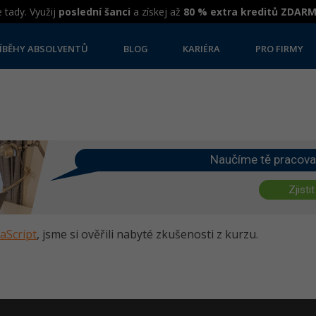
 tady. Využij
poslední šanci
a získej až
80 % extra kreditů ZDAR
ÍBĚHY ABSOLVENTŮ
BLOG
KARIÉRA
PRO FIRMY
Naučíme tě pracova
Zjistit
vaScript
, jsme si ověřili nabyté zkušenosti z kurzu.