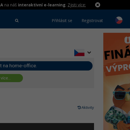
MA
na náš
interaktivní e-learning
.
Zjisti více:
Přihlásit se
Registrovat
t na home-office.
 více...
Aktivity