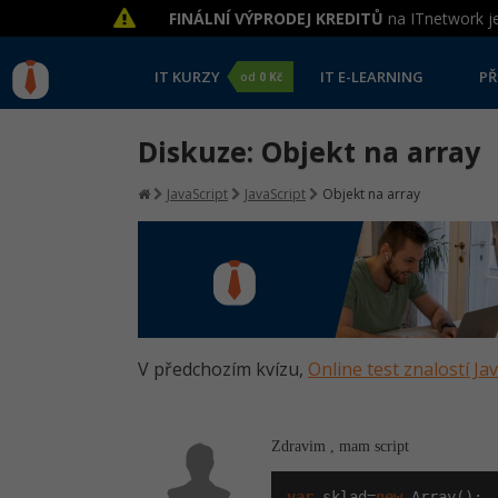
FINÁLNÍ VÝPRODEJ KREDITŮ
na ITnetwork je
IT KURZY
IT E-LEARNING
PŘ
od
0 Kč
Diskuze: Objekt na array
JavaScript
JavaScript
Objekt na array
V předchozím kvízu,
Online test znalostí Ja
Zdravim , mam script
var
 sklad=
new