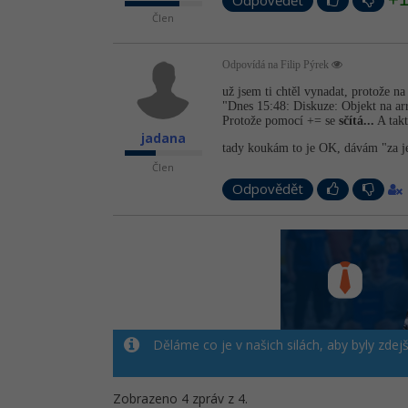
Odpovědět
Člen
Odpovídá na Filip Pýrek
už jsem ti chtěl vynadat, protože na t
"Dnes 15:48: Diskuze: Objekt na ar
Protože pomocí += se
sčítá...
A takt
jadana
tady koukám to je OK, dávám "za j
Člen
Odpovědět
Děláme co je v našich silách, aby byly zdej
Zobrazeno 4 zpráv z 4.