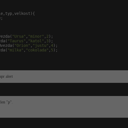
vezda(
"Ursa"
,
"minor"
,
2
);

zda(
"Taurus"
,
"katol"
,
3
);

Hvezda(
"Orion"
,
"justu"
,
4
);

zda(
"milka"
,
"cokolada"
,
5
);

pr alert
len "p".