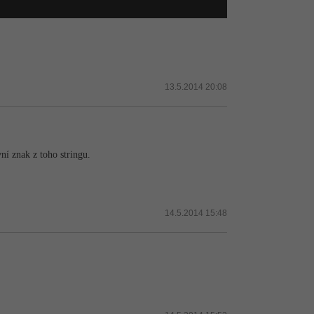
13.5.2014 20:08
vní znak z toho stringu.
14.5.2014 15:48