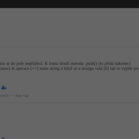
akto se do pole nepřidává. K tomu slouží metoda .push() (to přidá nakonec)
omocí té operace (+=) stane string a když se u stringu volá [0] tak to vypíše pr
1
nvent it.“ — Alan Kay
1