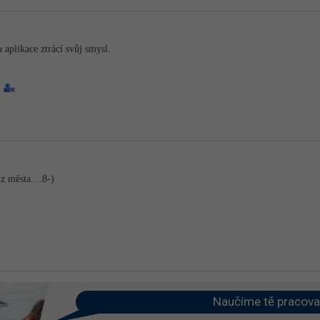
a aplikace ztrácí svůj smysl.
1
z města....8-)
Naučíme tě pracova