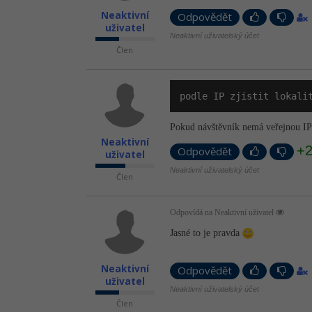
Neaktivní
Odpovědět
uživatel
Neaktivní uživatelský účet
Člen
podle IP zjistit lokali
Pokud návštěvník nemá veřejnou IP 
Neaktivní
+
Odpovědět
uživatel
Neaktivní uživatelský účet
Člen
Odpovídá na Neaktivní uživatel
Jasné to je pravda
Neaktivní
Odpovědět
uživatel
Neaktivní uživatelský účet
Člen