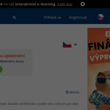
MA
na náš
interaktivní e-learning
.
Zjisti více:
Přihlásit se
Registrovat
Aktivity
istit lokalitu návštěvníka a podle toho zobrazit pro daní