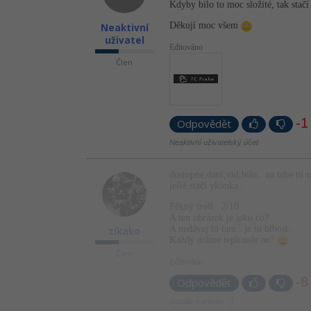
Kdyby bilo to moc složité, tak stačí
Děkují moc všem
Neaktivní
uživatel
Editováno
Člen
-1
Odpovědět
Neaktivní uživatelský účet
dostupné,daní,vid,bi­lo.. na tebe tu te
ještě stačí ykonka..
Pěkný troll.. 2/10
A ten obrázek je jako co?
A nedávej to tam.. je to blbost.
zikako
Každý máme teploměr ne?
Člen
Editováno
-8
Odpovědět
pospile = enemy :-)