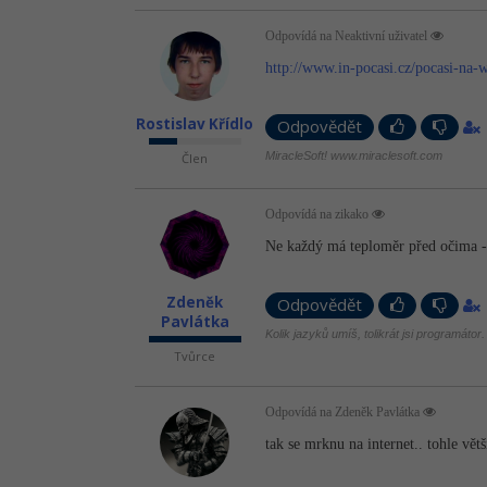
Odpovídá na Neaktivní uživatel
http://www.in-pocasi.cz/pocasi-na-
Rostislav Křídlo
Odpovědět
MiracleSoft! www.miraclesoft.com
Člen
Odpovídá na zikako
Ne každý má teploměr před očima -
Zdeněk
Odpovědět
Pavlátka
Kolik jazyků umíš, tolikrát jsi programátor.
Tvůrce
Odpovídá na Zdeněk Pavlátka
tak se mrknu na internet.. tohle vět