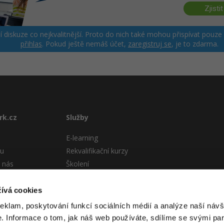
Zjistit
ší diskuze co nejkvalitnější. Proto do nich také mohou přispívat pouze
přihlas
. Pokud ještě nemáš účet,
zaregistruj se
, je to zdarma.
rk.cz
Služby
E-learning
tu
Rekvalifikační kurzy
 nás
Školení
Pro firmy
stému
ívá cookies
 podmínky
reklam, poskytování funkcí sociálních médií a analýze naší návš
 Informace o tom, jak náš web používáte, sdílíme se svými par