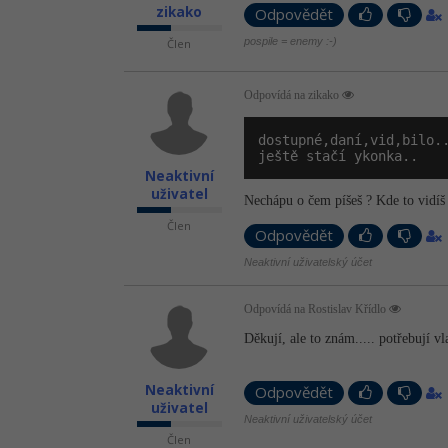
zikako
Odpovědět
pospile = enemy :-)
Člen
Odpovídá na zikako
dostupné,daní,vid,bilo.
ještě stačí ykonka..
Neaktivní
uživatel
Nechápu o čem píšeš ? Kde to vidíš
Člen
Odpovědět
Neaktivní uživatelský účet
Odpovídá na Rostislav Křídlo
Děkují, ale to znám..... potřebují vl
Neaktivní
Odpovědět
uživatel
Neaktivní uživatelský účet
Člen