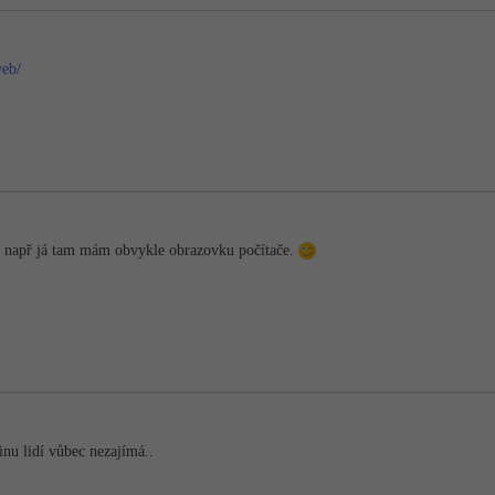
web/
 např já tam mám obvykle obrazovku počítače.
šinu lidí vůbec nezajímá..