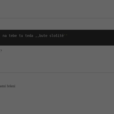
. na tebe tu teda ,,bute slošité
''
 ?
astní řešení