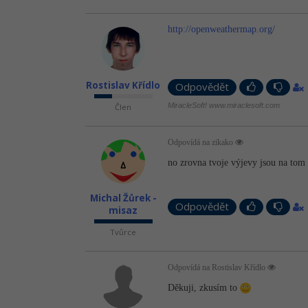
http://openweathermap.org/
Rostislav Křídlo
Odpovědět
MiracleSoft! www.miraclesoft.com
Člen
Odpovídá na zikako
no zrovna tvoje výjevy jsou na tom 
Michal Žůrek -
Odpovědět
misaz
Tvůrce
Odpovídá na Rostislav Křídlo
Děkuji, zkusím to