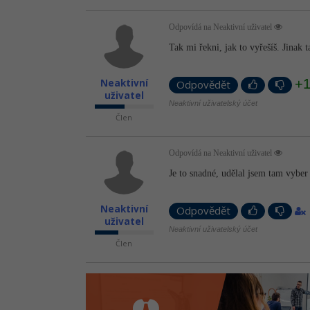
Odpovídá na Neaktivní uživatel
Tak mi řekni, jak to vyřešíš. Jinak t
+
Neaktivní
Odpovědět
uživatel
Neaktivní uživatelský účet
Člen
Odpovídá na Neaktivní uživatel
Je to snadné, udělal jsem tam vyber 
Neaktivní
Odpovědět
uživatel
Neaktivní uživatelský účet
Člen