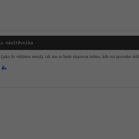
tu návštěvníka
(jako že většinou nemá), tak mu to bude ukazovat město, kde má provider sídl
2