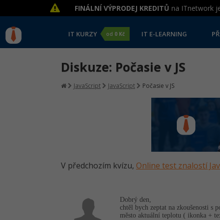
FINÁLNÍ VÝPRODEJ KREDITŮ
na ITnetwork je
IT KURZY
IT E-LEARNING
PŘ
od
0 Kč
Diskuze: Počasie v JS
JavaScript
JavaScript
Počasie v JS
V předchozím kvízu,
Online test znalostí Ja
Dobrý den,
chtěl bych zeptat na zkoušenosti s p
město aktuální teplotu ( ikonka + te