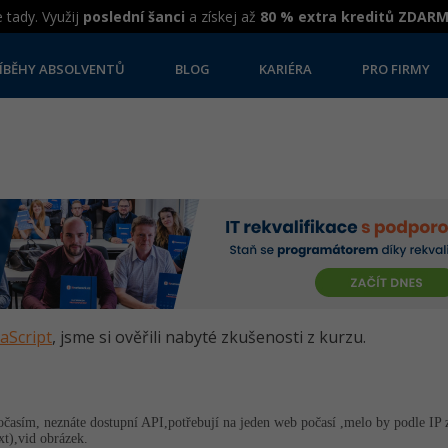
 tady. Využij
poslední šanci
a získej až
80 % extra kreditů ZDAR
ÍBĚHY ABSOLVENTŮ
BLOG
KARIÉRA
PRO FIRMY
vaScript
, jsme si ověřili nabyté zkušenosti z kurzu.
očasím, neznáte dostupní API,potřebují na jeden web počasí ,melo by podle IP zj
xt),vid obrázek.