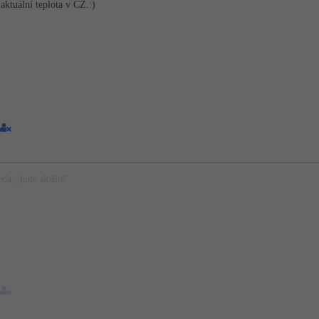
 aktuální teplota v CZ.:)
da ,,bute slošité''