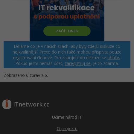
Windows
Fórum
Linux
Sítě
Děláme co je v našich silách, aby byly zdejší diskuze co
nejkvalitnější. Proto do nich také mohou přispívat pouze
Kybernetická bezpečnost
registrovaní členové. Pro zapojení do diskuze se
přihlas
.
Pokud ještě nemáš účet,
zaregistruj se
, je to zdarma.
Elektronický podpis
Zobrazeno 6 zpráv z 6.
Fórum
ITnetwork.cz
Učíme národ IT
O projektu