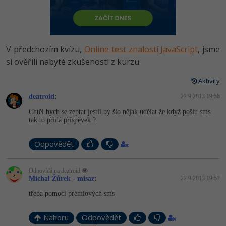
-80%
Vývojář mobilních aplikací
Python
HTML5, CSS3, Bootstrap, SEO
PHP
-80%
Specialista na AI a bigdata
JavaScript
SQL a databáze
JavaScript
V předchozím kvízu,
Online test znalostí JavaScript
, jsme
-80%
C# Game developer
PHP
si ověřili nabyté zkušenosti z kurzu.
Testování a verzování
Python
-80%
Webdesigner
C++
Aktivity
UML a návrhové vzory
HTML / CSS
deatroid
:
22.9.2013 19:56
-80%
Tester
Swift
Chtěl bych se zeptat jestli by šlo nějak udělat že když pošlu sms
React
UML a návrhové vzory
tak to přidá příspěvek ?
-80%
Systémový administrátor
Kotlin
Spring
MySQL/MariaDB
Odpovědět
-80%
Grafik / UX/UI návrhář
C
ASP.NET MVC
MS-SQL
Odpovídá na deatroid
3D grafik
VB.NET
Michal Žůrek - misaz
:
22.9.2013 19:57
Django
SQLite
třeba pomocí prémiových sms
Projektový manažer
SQL
Best practices
-80%
Nahoru
Odpovědět
Databázový analytik
Návrh SW