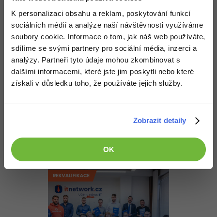
-30%
Kariéra
-80%
Marketing
Adobe Illustrator
K personalizaci obsahu a reklam, poskytování funkcí
deatroid
:
5.10.2013 23:38
Pro firmy
sociálních médií a analýze naší návštěvnosti využíváme
-30%
WordPress
Adobe Lightroom
Našel jsem si službu která po doručení určitý zprávy na určitý
soubory cookie. Informace o tom, jak náš web používáte,
číslo vyvolá skript ale nevim jak to lze využít
sdílíme se svými partnery pro sociální média, inzerci a
-30%
-15%
SEO
Adobe XD
analýzy. Partneři tyto údaje mohou zkombinovat s
Nahoru
Odpovědět
dalšími informacemi, které jste jim poskytli nebo které
-25%
UX
Adobe InDesign
získali v důsledku toho, že používáte jejich služby.
Odpovídá na deatroid
:
6.10.2013 8:28
Business
Adobe After Effects
Lze toho využít tak, že si napíšeš script, který předá obsah zprávy
-25%
-80%
tvému serveru a on ho publikuje.
Zobrazit detaily
Kryptoměny
Blender
-30%
Nahoru
Odpovědět
Copywriting
Inkscape
OK
-80%
-80%
MS Office
Fotografování
Google Dokumenty
Video
Time management
Ostatní