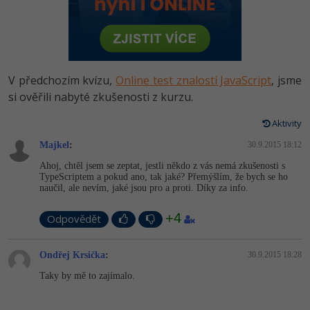
-80%
Vývojář mobilních aplikací
Python
HTML5, CSS3, Bootstrap, SEO
PHP
-80%
Specialista na AI a bigdata
JavaScript
SQL a databáze
JavaScript
-80%
C# Game developer
PHP
V předchozím kvízu,
Online test znalostí JavaScript
, jsme
Testování a verzování
Python
si ověřili nabyté zkušenosti z kurzu.
-80%
Webdesigner
C++
UML a návrhové vzory
Aktivity
HTML / CSS
-80%
Tester
Swift
Majkel
:
30.9.2015 18:12
React
UML a návrhové vzory
Ahoj, chtěl jsem se zeptat, jestli někdo z vás nemá zkušenosti s
-80%
Systémový administrátor
Kotlin
TypeScriptem a pokud ano, tak jaké? Přemýšlím, že bych se ho
Spring
naučil, ale nevím, jaké jsou pro a proti. Díky za info.
MySQL/MariaDB
-80%
Grafik / UX/UI návrhář
C
+4
Odpovědět
ASP.NET MVC
MS-SQL
3D grafik
VB.NET
Django
SQLite
Ondřej Krsička
:
30.9.2015 18:28
Projektový manažer
SQL
Taky by mě to zajímalo.
Best practices
-80%
Databázový analytik
Návrh SW