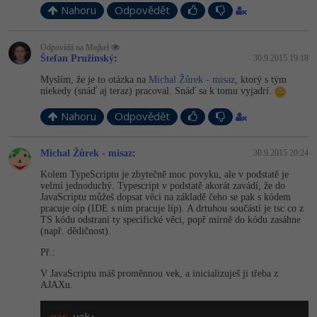
Nahoru
Odpovědět
-41%
Copywriter
Algoritmy
Odpovídá na Majkel
-10%
WordPress specialista
Štefan Pružinský
:
30.9.2015 19:18
Umělá inteligence (AI)
Myslím, že je to otázka na
Michal Žůrek - misaz
, ktorý s tým
SEO specialista
niekedy (snáď aj teraz) pracoval. Snáď sa k tomu vyjadrí.
Pro děti
Nahoru
Odpovědět
Více
Michal Žůrek - misaz
:
30.9.2015 20:24
Fórum
Kolem TypeScriptu je zbytečně moc povyku, ale v podstatě je
velmi jednoduchý. Typescript v podstatě akorát zavádí, že do
JavaScriptu můžeš dopsat věci na základě čeho se pak s kódem
Kurzy e-commerce
pracuje oíp (IDE s ním pracuje líp). A drtuhou součástí je tsc co z
TS kódu odstraní ty specifické věci, popř mírně do kódu zasáhne
Testování softwaru
(např. dědičnost).
Kurzy designu
Př.:
-80%
Datová analýza
HTML/CSS
Příběhy absolventů
V JavaScriptu máš proměnnou vek, a inicializuješ ji třeba z
AJAXu.
-80%
Digitální gramotnost
Blog
Photoshop
var