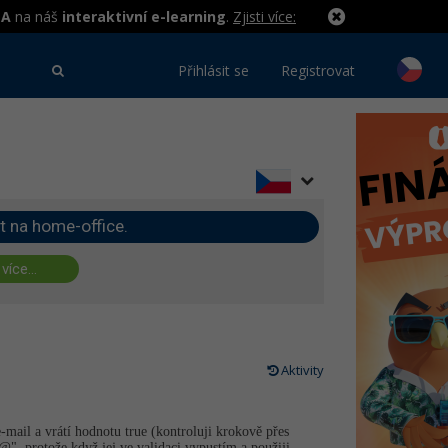
MA
na náš
interaktivní e-learning
.
Zjisti více:
Přihlásit se
Registrovat
t na home-office.
 více...
Aktivity
-mail a vrátí hodnotu true (kontroluji krokově přes
"@", protože když jej ve validaci vypustím a použiji