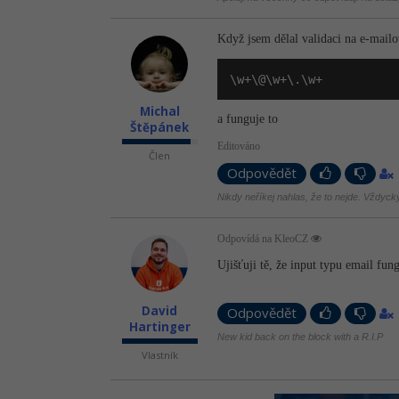
Když jsem dělal validaci na e-mail
\w+\@\w+\.\w+
Michal
a funguje to
Štěpánek
Editováno
Člen
Odpovědět
Nikdy neříkej nahlas, že to nejde. Vždycky 
Odpovídá na KleoCZ
Ujišťuji tě, že input typu email fun
David
Odpovědět
Hartinger
New kid back on the block with a R.I.P
Vlastník