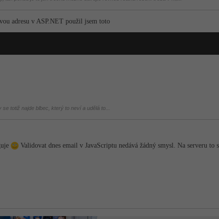
ovou adresu v ASP.NET použil jsem toto
se totiž najde blbec, který to neví a udělá to...
guje
Validovat dnes email v JavaScriptu nedává žádný smysl. Na serveru to 