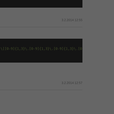
3.2.2014 12:55
(\[[0-9]{1,3}\.[0-9]{1,3}\.[0-9]{1,3}\.[0-9]{1,3}\])|(([
3.2.2014 12:57