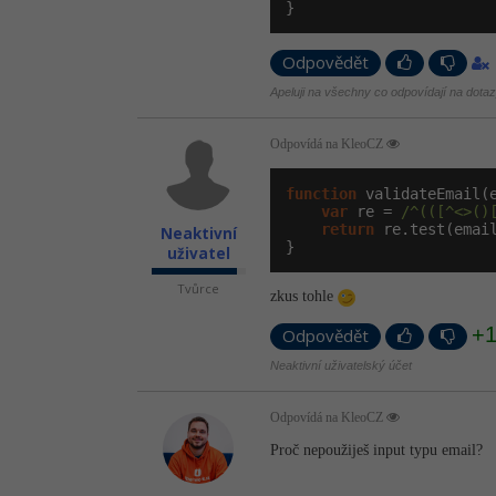
}
Odpovědět
Apeluji na všechny co odpovídají na dotazy
Odpovídá na KleoCZ
function
 validateEmail(e
var
 re = 
/^(([^<>()
return
 re.test(email
Neaktivní
}
uživatel
Tvůrce
zkus tohle
+
Odpovědět
Neaktivní uživatelský účet
Odpovídá na KleoCZ
Proč nepoužiješ input typu email?