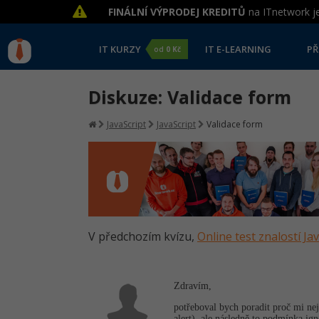
FINÁLNÍ VÝPRODEJ KREDITŮ
na ITnetwork je
IT KURZY
IT E-LEARNING
PŘ
od
0 Kč
Diskuze: Validace form
JavaScript
JavaScript
Validace form
V předchozím kvízu,
Online test znalostí Ja
Zdravím,
potřeboval bych poradit proč mi nej
alert), ale následně to podmínka ign