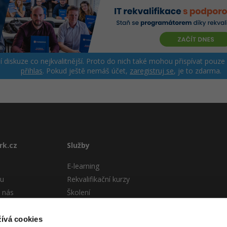
ší diskuze co nejkvalitnější. Proto do nich také mohou přispívat pouze
přihlas
. Pokud ještě nemáš účet,
zaregistruj se
, je to zdarma.
rk.cz
Služby
E-learning
tu
Rekvalifikační kurzy
 nás
Školení
Pro firmy
stému
ívá cookies