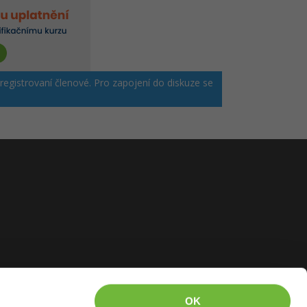
 registrovaní členové. Pro zapojení do diskuze se
OK