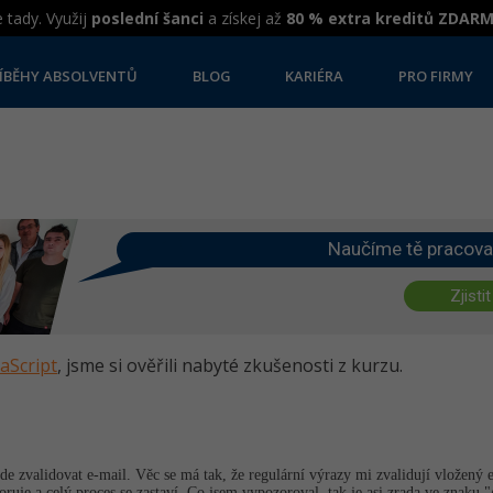
 tady. Využij
poslední šanci
a získej až
80 % extra kreditů ZDAR
ÍBĚHY ABSOLVENTŮ
BLOG
KARIÉRA
PRO FIRMY
Naučíme tě pracova
Zjistit
vaScript
, jsme si ověřili nabyté zkušenosti z kurzu.
de zvalidovat e-mail. Věc se má tak, že regulární výrazy mi zvalidují vložený e
oruje a celý proces se zastaví. Co jsem vypozoroval, tak je asi zrada ve znaku 