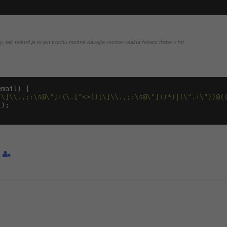
, tak pokud je to jen trochu možné dávejte rovnou reálná řešení třeba v htt...
mail) {

[\]\\.,;:\s@\"]+(\.[^<>()[\]\\.,;:\s@\"]+)*)|(\".+\"))@(
);

1