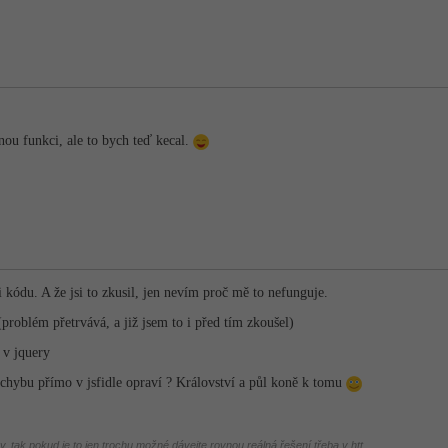
ou funkci, ale to bych teď kecal.
 kódu. A že jsi to zkusil, jen nevím proč mě to nefunguje.
(problém přetrvává, a již jsem to i před tím zkoušel)
 v jquery
chybu přímo v jsfidle opraví ? Království a půl koně k tomu
, tak pokud je to jen trochu možné dávejte rovnou reálná řešení třeba v htt...