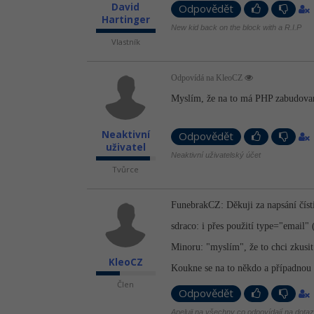
David
Odpovědět
Hartinger
New kid back on the block with a R.I.P
Vlastník
Odpovídá na KleoCZ
Myslím, že na to má PHP zabudovan
Neaktivní
Odpovědět
uživatel
Neaktivní uživatelský účet
Tvůrce
FunebrakCZ: Děkuji za napsání čísti
sdraco: i přes použití type="email" 
Minoru: "myslím", že to chci zkusit
KleoCZ
Koukne se na to někdo a případnou 
Člen
Odpovědět
Apeluji na všechny co odpovídají na dotazy