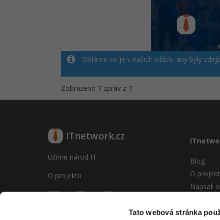
Děláme co je v našich silách, aby byly zdej
Zobrazeno 7 zpráv z 7.
ITnetwork.cz
ITnetwo
Učíme národ IT
Blog
O projek
O projektu
Napsali o
Reklama
Vývoj sy
Tato webová stránka použ