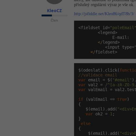
příslušný regulární výraz je vše ok.
KleoCZ
http://jsfiddle.net/Kleo86/qdT8b/3/
Člen
<fieldset id=
"poleEmail
        <legend>

              E-mail:

</
legend>

           <input type=
</
fieldset>
$(odeslat).click(
functi
//validace email
var
 email = $(
"#email"
var
 val2 = 
/^[a-zA-Z0-9
var
 valEmail = val2.test
if
 (valEmail == 
true
)

{

   $(email).add(
"<div>E
var
 ok2 = 
1
;

}

else
{

    $(email).add(
"<div>