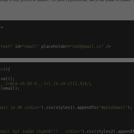
"
>

"text"
 id=
"email"
 placeholder=
"Vaš@email.cz"
 />

on
._-]+@[a-zA-Z0-9._-]+\.[a-zA-z]{2,4}$/
(email);

mail je OK </div>"
).css(styles1).appendTo(
"#poleEmail"
);

Email byl zadán chybně!!!   </div>"
).css(styles2).append