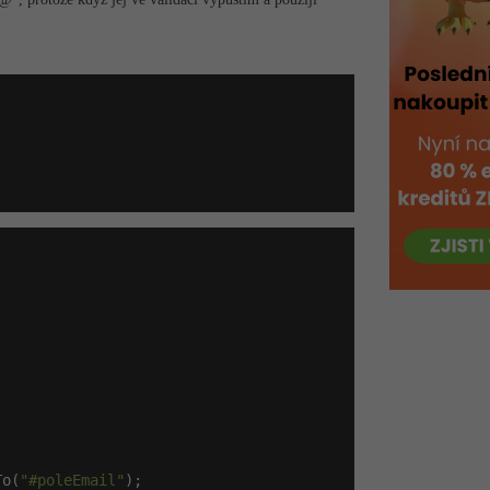
To(
"#poleEmail"
);
