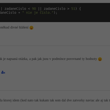
|| zadaneCislo < 
90
 || zadaneCislo > 
51
) {

daneCislo + 
" nie je číslo."
);

 poněkud divné hlášení
ak je napsaná otázka, a pak jak jsou v podmínce porovnané ty hodnoty
1
dla ktorej idem (ked nato tak kukam tak som dal dve zatvorky naviac ale aj tak t