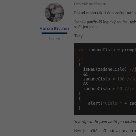
Odpovídá na Matej
Pokud mohu tak ti doporučuji násled
Jednak používáš logický součet, te
stačí jen jedna.
Honza Bittner
Tedy:
Tvůrce
var
 zadaneCislo = promp
if
(

  isNaN(zadaneCislo) 
//
  &&

  zadaneCislo < 
100
//j
  &&

  zadaneCislo > 
50
//je
)

{

    alert(
"Číslo "
 + za
}
Styl zápisu ifu jsem zvolil pro možn
Btw. je určitě lepší testovat první 