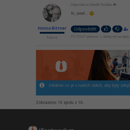
Odpovídá na Zdeněk Pavlátka
Jo, jasně...
Honza Bittner
Odpovědět
FIT ČVUT alumnus :-) Sleduj mě na https://
Tvůrce
Děláme co je v našich silách, aby byly zdej
Zobrazeno 10 zpráv z 10.