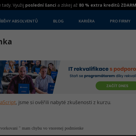
 tady. Využij
poslední šanci
a získej až
80 % extra kreditů ZDAR
ÍBĚHY ABSOLVENTŮ
BLOG
KARIÉRA
PRO FIRMY
nka
vaScript
, jsme si ověřili nabyté zkušenosti z kurzu.
zatvorkovani " mam chybu vo vnorenej podmienke