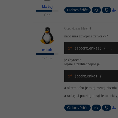
Matej
Odpovědět
Člen
Odpovídá na Matej
naco mas zdvojene zatvorky?
if
 ((podmienka)) {...
mkub
Tvůrce
je zbytocne...
lepsie a prehladnejsie je:
if
 (podmienka) {
a okrem toho je to aj menej pisania 
a radsej si pozri aj tunajsie tutorial
Odpovědět