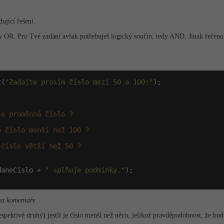
ující řešení.
dy OR. Pro Tvé zadání avšak potřebuješ logický součin, tedy AND. Jinak řečeno
t(
"Zadajte prosím číslo mezi 50 a 100:"
);

je proměnná číslo ?
e číslo menší než 100 ?
 číslo větší než 50 ?
daneCislo + 
" splňuje podmínky."
);

ost komentáře.
(respektivě druhý) jestli je číslo menší než něco, jelikož pravděpodobnost, že bu