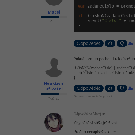
var
 zadaneCislo = promp
Matej
if
 (((isNaN(zadaneCislo
    alert(
"Číslo "
 + za
Člen
}
Odpovědět
Pokud jsem to pochopil tak chceš to
if (isNaN(zadaneCislo) || zadaneCisl
alert("Číslo " + zadaneCislo + " nie 
}
Neaktivní
Odpovědět
uživatel
Neaktivní uživatelský účet
Tvůrce
Odpovídá na Matej
Zbytečně si stěžuješ život.
Proč to nenapíšeš takhle?