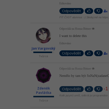
Editováno
Odpovědět
FIT ČVUT alumnus :-) Sleduj mě na https://
Odpovídá na Honza Bittner
I want to delete this
Editováno
Jan Vargovský
Odpovědět
Tvůrce
Odpovídá na Honza Bittner
Nemělo by tam být
!
isNaN(zadane­C
-1
Zdeněk
Odpovědět
Pavlátka
Kolik jazyků umíš, tolikrát jsi programátor.
Tvůrce