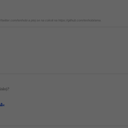
twitter.com/tenhobi a ptej se na cokoli na https://github.com/tenhobi/ama.
islo)?