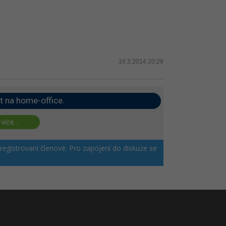
16.3.2014 20:29
t na home-office.
 více...
 registrovaní členové. Pro zapojení do diskuze se