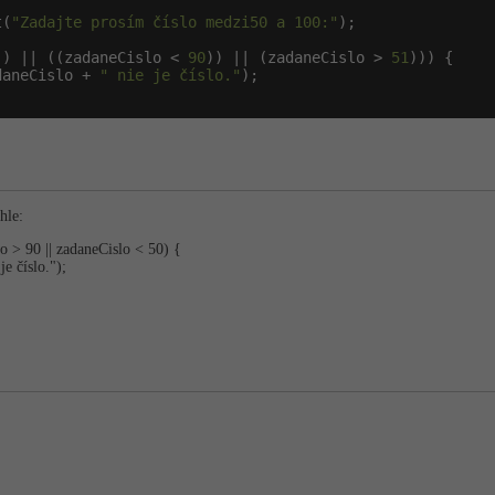
t(
"Zadajte prosím číslo medzi50 a 100:"
);

)) || ((zadaneCislo < 
90
)) || (zadaneCislo > 
51
))) {

daneCislo + 
" nie je číslo."
);

hle:
o > 90 || zadaneCislo < 50) {
je číslo.");