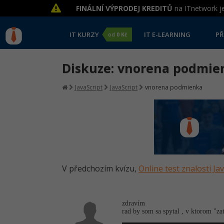
FINÁLNÍ VÝPRODEJ KREDITŮ
na ITnetwork je
IT KURZY
IT E-LEARNING
PŘ
od
0 Kč
Diskuze: vnorena podmie
JavaScript
JavaScript
vnorena podmienka
V předchozím kvízu,
Online test znalostí Ja
zdravím
rad by som sa spytal , v ktorom "