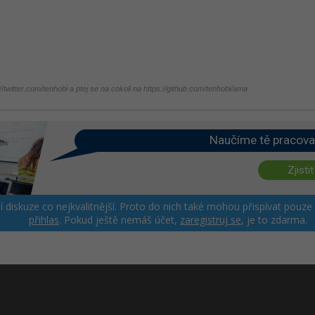
twitter.com/tenhobi a ptej se na cokoli na https://github.com/tenhobi/ama.
Naučíme tě pracova
Zjistit
ší diskuze co nejkvalitnější. Proto do nich také mohou přispívat pouze
přihlas
. Pokud ještě nemáš účet,
zaregistruj se
, je to zdarma.