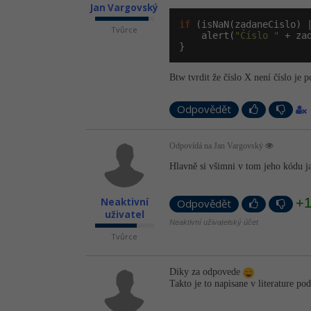
Jan Vargovský
if
 (isNaN(zadaneCislo) 
Tvůrce
    alert(
"Číslo "
 + za
}
Btw tvrdit že číslo X není číslo je
Odpovědět
Odpovídá na Jan Vargovský
Hlavně si všimni v tom jeho kódu j
+
Neaktivní
Odpovědět
uživatel
Neaktivní uživatelský účet
Tvůrce
Diky za odpovede
Takto je to napisane v literature po