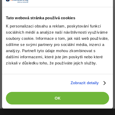
-41%
Copywriter
Algoritmy
Tato webová stránka používá cookies
-10%
WordPress specialista
Umělá inteligence (AI)
K personalizaci obsahu a reklam, poskytování funkcí
sociálních médií a analýze naší návštěvnosti využíváme
SEO specialista
Pro děti
soubory cookie. Informace o tom, jak náš web používáte,
sdílíme se svými partnery pro sociální média, inzerci a
Více
analýzy. Partneři tyto údaje mohou zkombinovat s
dalšími informacemi, které jste jim poskytli nebo které
Fórum
získali v důsledku toho, že používáte jejich služby.
Kurzy e-commerce
Děláme co je v našich silách, aby byly zdejší diskuze co
nejkvalitnější. Proto do nich také mohou přispívat pouze
Zobrazit detaily
Testování softwaru
Kurzy designu
registrovaní členové. Pro zapojení do diskuze se
přihlas
.
Pokud ještě nemáš účet,
zaregistruj se
, je to zdarma.
-80%
Datová analýza
HTML/CSS
Příběhy absolventů
OK
Zobrazeno 1 zpráv z 1.
-80%
Digitální gramotnost
Blog
Photoshop