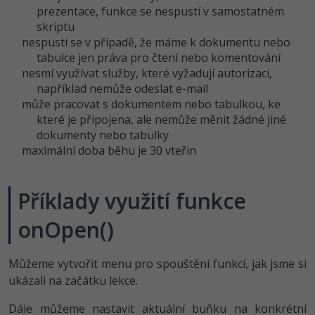
-30%
Kariéra
-80%
prezentace, funkce se nespustí v samostatném
Marketing
Adobe Illustrator
skriptu
Pro firmy
nespustí se v případě, že máme k dokumentu nebo
-30%
WordPress
Adobe Lightroom
tabulce jen práva pro čtení nebo komentování
nesmí využívat služby, které vyžadují autorizaci,
-30%
-15%
SEO
Adobe XD
například nemůže odeslat e-mail
může pracovat s dokumentem nebo tabulkou, ke
-25%
UX
Adobe InDesign
které je připojena, ale nemůže měnit žádné jiné
dokumenty nebo tabulky
Business
Adobe After Effects
maximální doba běhu je 30 vteřin
-25%
-80%
Kryptoměny
Blender
Příklady využití funkce
-30%
Copywriting
Inkscape
onOpen()
-80%
-80%
MS Office
Fotografování
Můžeme vytvořit menu pro spouštění funkcí, jak jsme si
Google Dokumenty
ukázali na začátku lekce.
Video
Dále můžeme nastavit aktuální buňku na konkrétní
Time management
Ostatní