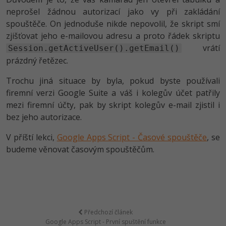
neprošel žádnou autorizací jako vy při zakládání
spouštěče. On jednoduše nikde nepovolil, že skript smí
zjišťovat jeho e-mailovou adresu a proto řádek skriptu
vrátí
Session.getActiveUser().getEmail()
prázdný řetězec.
Trochu jiná situace by byla, pokud byste používali
firemní verzi Google Suite a váš i kolegův účet patřily
mezi firemní účty, pak by skript kolegův e-mail zjistil i
bez jeho autorizace.
V příští lekci,
Google Apps Script - Časové spouštěče
, se
budeme věnovat časovým spouštěčům.
Předchozí článek
Google Apps Script - První spuštění funkce