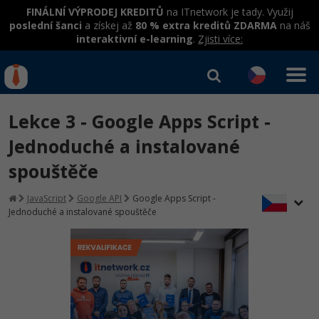
FINÁLNÍ VÝPRODEJ KREDITŮ
na ITnetwork je tady. Využij
poslední šanci
a získej až
80 % extra kreditů ZDARMA
na náš
interaktivní e-learning
.
Zjisti více:
IT kurzy
Od
0 Kč
Lekce 3 - Google Apps Script -
Přihlásit se
|
Registrovat
IT e-learning
Rekvalifikace a kurzy
Jednoduché a instalované
hrazené úřadem práce
spouštěče
Kurzy IT profesí
Workshopy zdarma
Junior programátor
JavaScript
Google API
Google Apps Script -
Kurzy programování
Umělá inteligence v praxi
Jednoduché a instalované spouštěče
Školení
Programátor WWW aplikací
Jak začít?
Datová analýza v praxi
Základy programování
Školení dle technologií
-80%
Senior programátor
Java
Objektové programování - OOP
C# .NET
-80%
Front-end developer
C#.NET
Umělá inteligence
Java