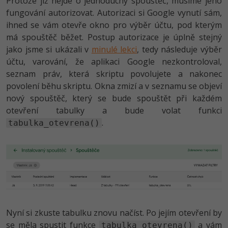
Protože již nejde o jednoduchý spouštěč, musíme jeho
fungování autorizovat. Autorizaci si Google vynutí sám,
ihned se vám otevře okno pro výběr účtu, pod kterým
má spouštěč běžet. Postup autorizace je úplně stejný
jako jsme si ukázali v
minulé lekci
, tedy následuje výběr
účtu, varování, že aplikaci Google nezkontroloval,
seznam práv, která skriptu povolujete a nakonec
povolení běhu skriptu. Okna zmizí a v seznamu se objeví
nový spouštěč, který se bude spouštět při každém
otevření tabulky a bude volat funkci
.
tabulka_otevrena()
Nyní si zkuste tabulku znovu načíst. Po jejím otevření by
se měla spustit funkce
a vám
tabulka_otevrena()