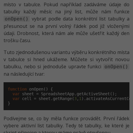
místo v tabulce. Pokud například zadáváme údaje do
tabulky každý měsíc na jiný list, může nám funkce
Windows
Fórum
vybrat podle data konkrétní list tabulky a
onOpen()
přesunout se na první volný řádek pod již vloženými
Linux
údaji. Drobnost, která nám ale může ušetřit každý den
Sítě
trošku času.
Tuto zjednodušenou variantu výběru konkrétního místa
Kybernetická bezpečnost
v tabulce si hned ukážeme. Můžete si vytvořit novou
tabulku, nebo si jednoduše upravte funkci
onOpen()
Elektronický podpis
na následující tvar:
Fórum
function
 onOpen() {

var
 sheet = SpreadsheetApp.getActiveSheet();

var
 cell = sheet.getRange(
3
,
1
).activateAsCurrentCel
}
Podívejme se, co by měla funkce provádět. První řádek
vybere aktivní list tabulky. Tedy té tabulky, ke které je
skript připojen a kterou máme právě otevřenou.