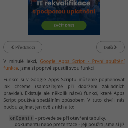
-80%
Vývojář mobilních aplikací
Python
HTML5, CSS3, Bootstrap, SEO
PHP
-80%
Specialista na AI a bigdata
JavaScript
SQL a databáze
JavaScript
-80%
C# Game developer
PHP
Testování a verzování
Python
-80%
Webdesigner
C++
Předchozí
Další
UML a návrhové vzory
HTML / CSS
-80%
Tester
Swift
V minulé lekci,
Google Apps Script - První spuštění
React
UML a návrhové vzory
funkce
, jsme si poprvé spustili svou funkci.
-80%
Systémový administrátor
Kotlin
Spring
MySQL/MariaDB
Funkce si v Google Apps Scriptu můžeme pojmenovat
-80%
Grafik / UX/UI návrhář
C
jak chceme (samozřejmě při dodržení základních
ASP.NET MVC
MS-SQL
pravidel). Existuje ale několik názvů funkcí, které Apps
3D grafik
VB.NET
Script používá speciálním způsobem. V tuto chvíli nás
Django
SQLite
budou zajímat jen dvě z nich a to:
Projektový manažer
SQL
- provede se při otevření tabulky,
Best practices
onOpen()
-80%
dokumentu nebo prezentace - její použití jsme si již
Databázový analytik
Návrh SW