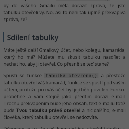
by do vašeho Gmailu měla dorazit zpráva, že jste
tabulku otevřeli vy. No, asi to není tak úplně překvapivá
zpráva, že?
Sdílení tabulky
Máte ještě další Gmailový účet, nebo kolegu, kamaráda,
který ho má? Můžete mu zkusit tabulku nasdílet a
nechat ho, aby ji otevřel. Co přesně se teď stane?
Spustí se funkce
a přestože
tabulka_otevrena()
tabulku otevřel váš kamarád, funkce se spustí pod vaším
účtem, protože pro váš účet byl její běh povolen. Funkce
proběhne a vám stejně jako předtím dorazí e-mail.
Trochu překvapením bude jeho obsah, text e-mailu totiž
bude
Tvou tabulku právě otevřel
a nic dalšího, e-mail
člověka, který tabulku otevřel, se nedozvíte.
Důvodem je to, že váš kamarád jen otevřel tabulku a