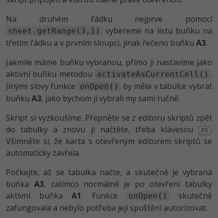
Na druhém řádku nejprve pomocí
vybereme na listu buňku na
sheet.getRange(3,1)
třetím řádku a v prvním sloupci, jinak řečeno buňku
A3
.
Jakmile máme buňku vybranou, přímo ji nastavíme jako
aktivní buňku metodou
.
activateAsCurrentCell()
Jinými slovy funkce
by měla v tabulce vybrat
onOpen()
buňku
A3
, jako bychom ji vybrali my sami ručně.
Skript si vyzkoušíme. Přepněte se z editoru skriptů zpět
do tabulky a znovu ji načtěte, třeba klávesou
.
F5
Všimněte si, že karta s otevřeným editorem skriptů se
automaticky zavřela.
Počkejte, až se tabulka načte, a skutečně je vybraná
buňka
A3
, zatímco normálně je po otevření tabulky
aktivní buňka
A1
. Funkce
skutečně
onOpen()
zafungovala a nebylo potřeba její spuštění autorizovat.