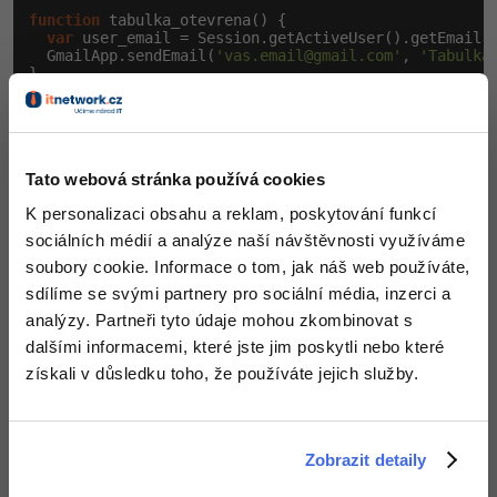
function
 tabulka_otevrena() {

var
 user_email = Session.getActiveUser().getEmail()
  GmailApp.sendEmail(
'
vas.email@gmail.com
'
, 
'Tabulka
}
V editoru skriptů z menu vybereme volbu Upravit -
Spouštěče aktuálního projektu. Otevře se nám nová
Tato webová stránka používá cookies
záložka, její adresa začíná
https://script.google.com
a je
to místo, kde můžeme zjistit a nastavovat spoustu věcí o
K personalizaci obsahu a reklam, poskytování funkcí
všech svých skriptech. Na této stránce je Google nazývá
sociálních médií a analýze naší návštěvnosti využíváme
projekty.
soubory cookie. Informace o tom, jak náš web používáte,
sdílíme se svými partnery pro sociální média, inzerci a
Protože jsme se na stránku dostali z editoru skriptů,
analýzy. Partneři tyto údaje mohou zkombinovat s
máme již vybraný konkrétní projekt a přehled jeho
dalšími informacemi, které jste jim poskytli nebo které
spouštěčů. Žádný spouštěč zatím nemáme, takže
získali v důsledku toho, že používáte jejich služby.
klikneme vpravo dole na tlačítko Přidat spouštěč a v
panelu, který se objeví, si nastavme volby podle
následujícího obrázku:
Zobrazit detaily