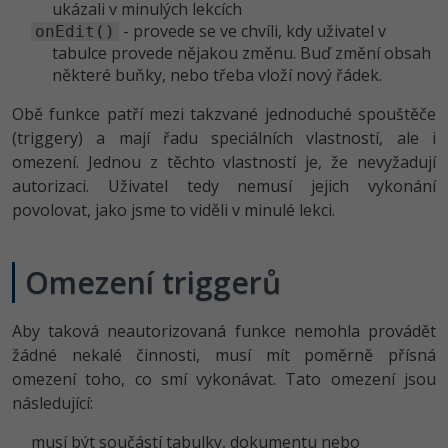
ukázali v minulých lekcích
- provede se ve chvíli, kdy uživatel v
-41%
onEdit()
Copywriter
Algoritmy
tabulce provede nějakou změnu. Buď změní obsah
některé buňky, nebo třeba vloží nový řádek.
-10%
WordPress specialista
Umělá inteligence (AI)
Obě funkce patří mezi takzvané jednoduché spouštěče
SEO specialista
Pro děti
(triggery) a mají řadu speciálních vlastností, ale i
omezení. Jednou z těchto vlastností je, že nevyžadují
Více
autorizaci. Uživatel tedy nemusí jejich vykonání
povolovat, jako jsme to viděli v minulé lekci.
Fórum
Omezení triggerů
Kurzy e-commerce
Testování softwaru
Aby taková neautorizovaná funkce nemohla provádět
Kurzy designu
žádné nekalé činnosti, musí mít poměrně přísná
-80%
Datová analýza
HTML/CSS
omezení toho, co smí vykonávat. Tato omezení jsou
Příběhy absolventů
následující:
-80%
Digitální gramotnost
Blog
Photoshop
musí být součástí tabulky, dokumentu nebo