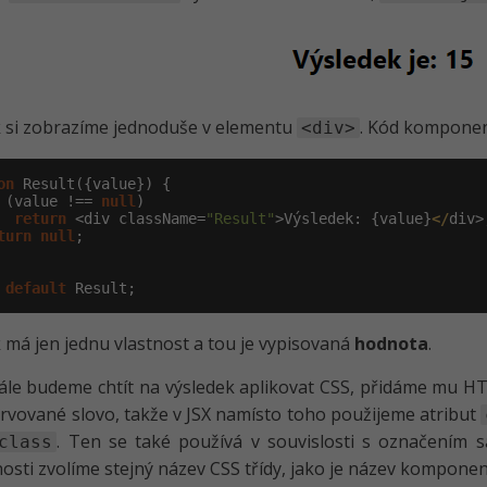
 si zobrazíme jednoduše v elementu
. Kód komponent
<div>
on
 Result({value}) {

 (value !== 
null
)

return
 <div className=
"Result"
>Výsledek: {value}
</
div>;
turn
null
;

default
 Result;
 má jen jednu vlastnost a tou je vypisovaná
hodnota
.
dále budeme chtít na výsledek aplikovat CSS, přidáme mu H
ervované slovo, takže v JSX namísto toho použijeme atribut
. Ten se také používá v souvislosti s označením
class
osti zvolíme stejný název CSS třídy, jako je název komponen