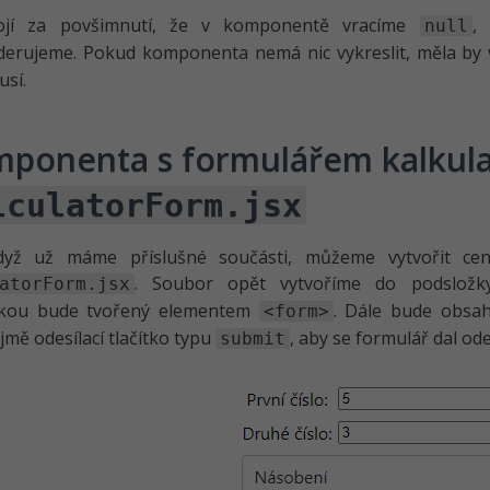
ojí za povšimnutí, že v komponentě vracíme
,
null
derujeme. Pokud komponenta nemá nic vykreslit, měla by
usí.
ponenta s formulářem kalkula
lculatorForm.jsx
dyž už máme příslušné součásti, můžeme vytvořit cen
. Soubor opět vytvoříme do podslož
atorForm.jsx
čkou bude tvořený elementem
. Dále bude obsa
<form>
mě odesílací tlačítko typu
, aby se formulář dal ode
submit