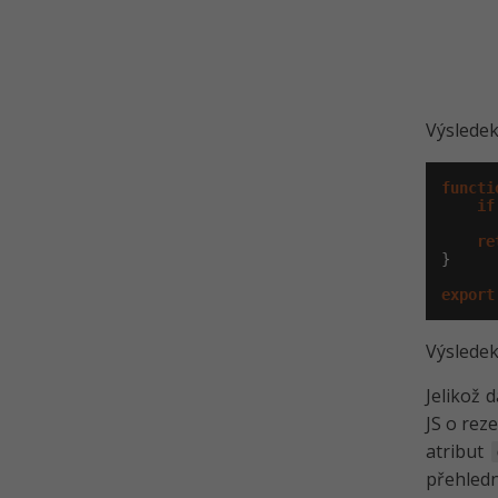
Výsledek
functi
if
re
}

export
Výsledek
Jelikož 
JS o rez
atribut
přehledn