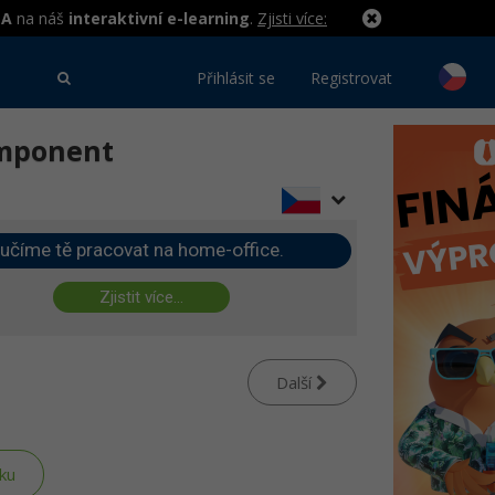
MA
na náš
interaktivní e-learning
.
Zjisti více:
Přihlásit se
Registrovat
omponent
učíme tě pracovat na home-office.
Zjistit více...
Další