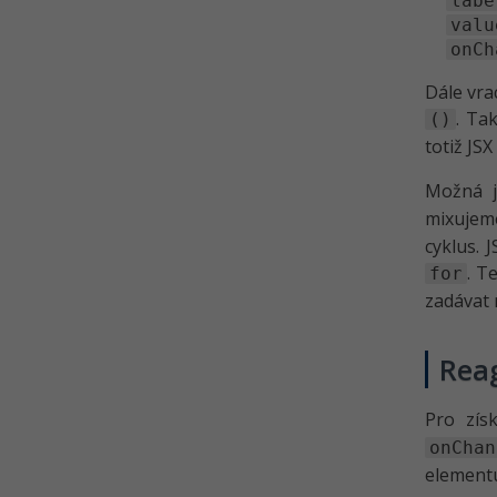
labe
valu
onCh
Dále vra
. Ta
()
totiž JSX
Možná j
mixujem
cyklus. 
. T
for
zadávat n
Rea
Pro zís
onChan
elementu