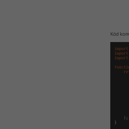
Kód komp
import
import
import
functi
re
      
      
      
      
      
      
      
    );

}
