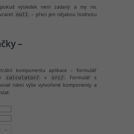
 pokud výsledek není zadaný a my nic
 vracet
– přeci jen nějakou hodnotu
null
čky –
trální komponentu aplikace – formulář
ky
v
. Formulář s
calculator/
src/
hovat námi výše vytvořené komponenty a
slat: