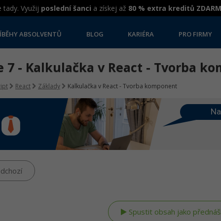
 tady. Využij
poslední šanci
a získej až
80 % extra kreditů ZDAR
ÍBĚHY ABSOLVENTŮ
BLOG
KARIÉRA
PRO FIRMY
e 7 - Kalkulačka v React - Tvorba k
ipt
React
Základy
Kalkulačka v React - Tvorba komponent
Na
dchozí