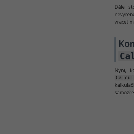
Dále st
nevyren
vracet m
Kom
Ca
Nyní, k
Calcul
kalkula
samozřej