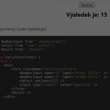
onenty bude následující:
 NumberInput from 
"./NumberInput"
 Select from 
"react-select"
 Result from 
"./Result"
;

on
 CalculatorForm() {

turn
 (

  <div>

      <form className=
"CalculatorForm"
>

          <NumberInput name=
"a"
 label=
"První číslo:"
 />

          <NumberInput name=
"b"
 label=
"Druhé číslo:"
 />

          <Select options={[]} />

          <input type=
"submit"
 value=
"Spočítej"
 />

</
form>

      <Result />

</
div>
