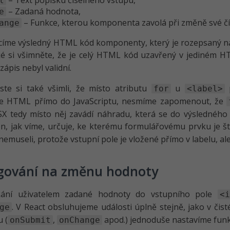
– Text popisku číselného vstupu,
l
– Zadaná hodnota,
e
– Funkce, kterou komponenta zavolá při změně své čí
ange
címe výsledný HTML kód komponenty, který je rozepsaný na 
ké si všimněte, že je celý HTML kód uzavřený v jediném
 zápis nebyl validní.
ste si také všimli, že místo atributu
u
for
<label>
e HTML přímo do JavaScriptu, nesmíme zapomenout, že
JSX tedy místo něj zavádí náhradu, která se do výsledné
en, jak víme, určuje, ke kterému formulářovému prvku je št
emuseli, protože vstupní pole je vložené přímo v labelu, ale u
gování na změnu hodnoty
kání uživatelem zadané hodnoty do vstupního pole
<i
. V React obsluhujeme události úplně stejně, jako v či
ge
 (
,
apod.) jednoduše nastavíme funkc
onSubmit
onChange