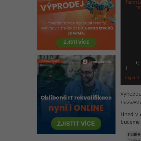
Učební pomůcka na React -
functi
Tahák
re
      
Kvíz - Základní konstrukce React
      
      
      
      
      
      
      
      
    );

}

export
Výhodou
nastavov
Hned v d
budeme v
name