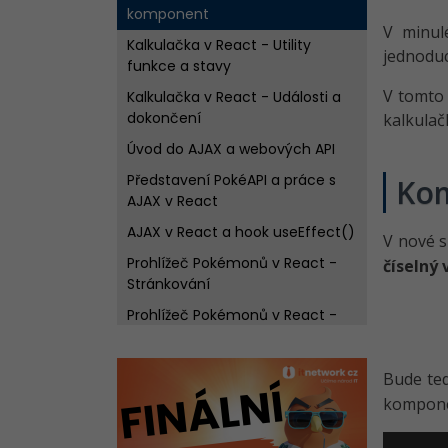
komponent
V minul
Kalkulačka v React - Utility
jednoduc
funkce a stavy
V tomto 
Kalkulačka v React - Události a
dokončení
kalkulač
Úvod do AJAX a webových API
Představení PokéAPI a práce s
Kom
AJAX v React
AJAX v React a hook useEffect()
V nové 
Prohlížeč Pokémonů v React -
číselný 
Stránkování
Prohlížeč Pokémonů v React -
Detail a typy
Řešené úlohy k 6.-14. lekci React
Bude te
Prohlížeč Pokémonů v React -
komponen
Požadavky POST, PUT, DELETE