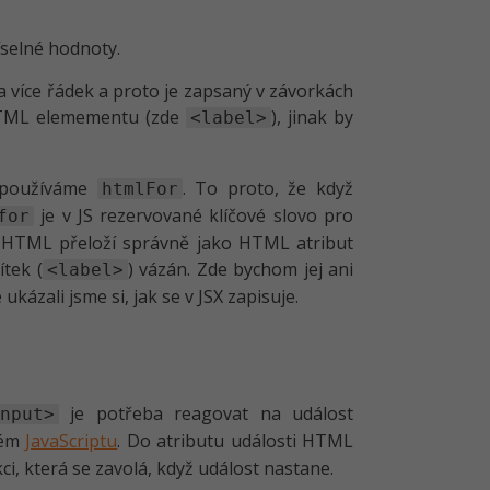
selné hodnoty.
více řádek a proto je zapsaný v závorkách
 HTML elemementu (zde
), jinak by
<label>
používáme
. To proto, že když
htmlFor
je v JS rezervované klíčové slovo pro
for
ho HTML přeloží správně jako HTML atribut
ítek (
) vázán. Zde bychom jej ani
<label>
kázali jsme si, jak se v JSX zapisuje.
je potřeba reagovat na událost
nput>
stém
JavaScriptu
. Do atributu události HTML
i, která se zavolá, když událost nastane.