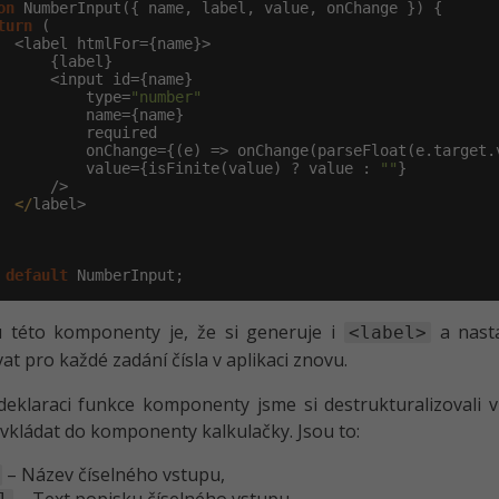
on
 NumberInput({ name, label, value, onChange }) {

turn
 (

  <label htmlFor={name}>

      {label}

      <input id={name}

          type=
"number"
          name={name}

          required

          onChange={(e) => onChange(parseFloat(e.target.v
          value={isFinite(value) ? value : 
""
}

      />

</
label>

default
 NumberInput;
 této komponenty je, že si generuje i
a nasta
<label>
at pro každé zadání čísla v aplikaci znovu.
eklaraci funkce komponenty jsme si destrukturalizovali v
kládat do komponenty kalkulačky. Jsou to:
– Název číselného vstupu,