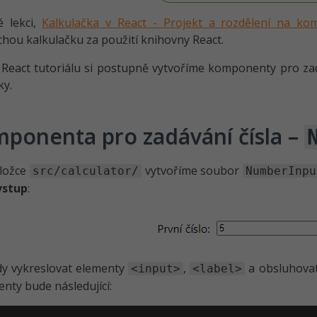
é lekci,
Kalkulačka v React - Projekt a rozdělení na ko
hou kalkulačku za použití knihovny React.
React tutoriálu si postupně vytvoříme komponenty pro zadá
ky.
ponenta pro zadávání čísla –
složce
vytvoříme soubor
src/calculator/
NumberInpu
vstup
:
dy vykreslovat elementy
,
a obsluhovat
<input>
<label>
ty bude následující: