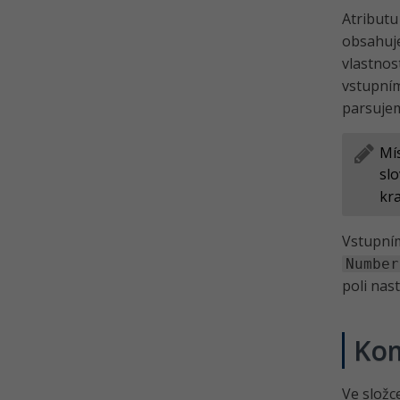
Atribut
obsahuj
vlastno
vstupním
parsujem
Mí
sl
kra
Vstupn
Number
poli nas
Kom
Ve složc