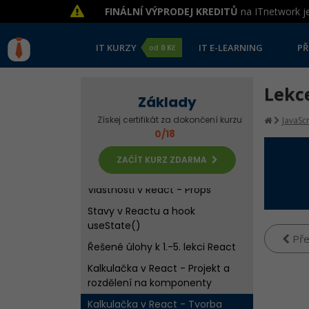
FINÁLNÍ VÝPRODEJ KREDITŮ
na ITnetwork je
IT KURZY
IT E-LEARNING
PŘ
od
0 Kč
Lekc
Základy
Úvod do React
Získej certifikát za dokončení kurzu
JavaScr
Vytvoření React projektu
0/18
První React komponenta - Hello
ZAČÍT KURZ ZDARMA
World
Vlastnosti v React - Props
Stavy v Reactu a hook
useState()
Pře
Řešené úlohy k 1.-5. lekci React
Kalkulačka v React - Projekt a
rozdělení na komponenty
Kalkulačka v React - Tvorba