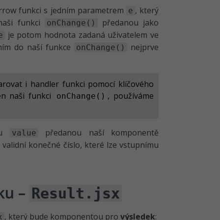
row funkci s jedním parametrem
, který
e
naši funkci
předanou jako
onChange()
je potom hodnota zadaná uživatelem ve
e
áním do naší funkce
nejprve
onChange()
rovat i handler funkci pomocí klíčového
en naši funkci
, používáme
onChange()
otu
předanou naší komponentě
value
validní konečné číslo, které lze vstupnímu
ku –
Result.jsx
, který bude komponentou pro
výsledek
:
x