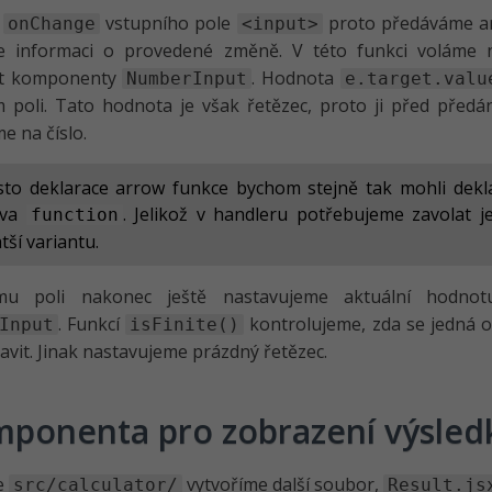
u
vstupního pole
proto předáváme ar
onChange
<input>
e informaci o provedené změně. V této funkci voláme 
st komponenty
. Hodnota
NumberInput
e.target.valu
 poli. Tato hodnota je však řetězec, proto ji před před
e na číslo.
sto deklarace arrow funkce bychom stejně tak mohli dekla
ova
. Jelikož v handleru potřebujeme zavolat j
function
tší variantu.
ímu poli nakonec ještě nastavujeme aktuální hodn
. Funkcí
kontrolujeme, zda se jedná o 
Input
isFinite()
tavit. Jinak nastavujeme prázdný řetězec.
ponenta pro zobrazení výsled
e
vytvoříme další soubor,
src/calculator/
Result.js