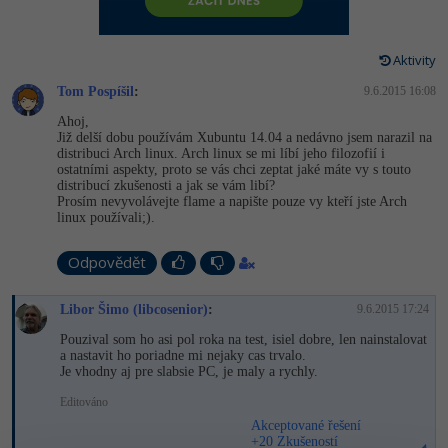
-80%
Vývojář mobilních aplikací
Python
Digitální gramotnost
HTML5, CSS3, Bootstrap, SEO
PHP
-80%
-30%
Specialista na AI a bigdata
Aktivity
JavaScript
Marketing
SQL a databáze
JavaScript
Tom Pospíšil
:
9.6.2015 16:08
-80%
C# Game developer
PHP
WordPress
Ahoj,
Testování a verzování
Python
Již delší dobu používám Xubuntu 14.04 a nedávno jsem narazil na
-80%
-30%
Webdesigner
distribuci Arch linux. Arch linux se mi líbí jeho filozofií i
C++
SEO
ostatními aspekty, proto se vás chci zeptat jaké máte vy s touto
UML a návrhové vzory
HTML / CSS
distribucí zkušenosti a jak se vám libí?
-80%
Tester
Prosím nevyvolávejte flame a napište pouze vy kteří jste Arch
Swift
UX
linux používali;).
React
UML a návrhové vzory
-80%
Systémový administrátor
Kotlin
Business
Odpovědět
Spring
MySQL/MariaDB
-80%
-25%
Grafik / UX/UI návrhář
C
Kryptoměny
Libor Šimo (libcosenior)
:
9.6.2015 17:24
ASP.NET MVC
MS-SQL
Pouzival som ho asi pol roka na test, isiel dobre, len nainstalovat
-30%
3D grafik
VB.NET
Copywriting
a nastavit ho poriadne mi nejaky cas trvalo.
Django
SQLite
Je vhodny aj pre slabsie PC, je maly a rychly.
-80%
Projektový manažer
SQL
MS Office
Editováno
Best practices
Akceptované řešení
-80%
Databázový analytik
Návrh SW
+20 Zkušeností
Google Dokumenty