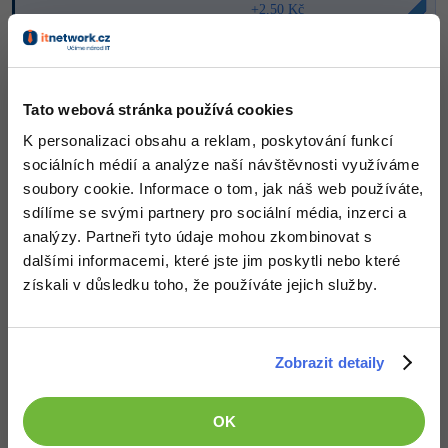
+2,50 Kč
-41%
Copywriter
Algoritmy
Time management
+2
-10%
Nahoru
Odpovědět
WordPress specialista
Umělá inteligence (AI)
Windows
Tato webová stránka používá cookies
SEO specialista
Pro děti
Linux
K personalizaci obsahu a reklam, poskytování funkcí
sociálních médií a analýze naší návštěvnosti využíváme
Více
Sítě
soubory cookie. Informace o tom, jak náš web používáte,
sdílíme se svými partnery pro sociální média, inzerci a
Fórum
Kybernetická bezpečnost
analýzy. Partneři tyto údaje mohou zkombinovat s
dalšími informacemi, které jste jim poskytli nebo které
Elektronický podpis
získali v důsledku toho, že používáte jejich služby.
Fórum
Zobrazit detaily
Děláme co je v našich silách, aby byly zdejší diskuze co
Kurzy designu
nejkvalitnější. Proto do nich také mohou přispívat pouze
-80%
registrovaní členové. Pro zapojení do diskuze se
přihlas
.
HTML/CSS
OK
Příběhy absolventů
Pokud ještě nemáš účet,
zaregistruj se
, je to zdarma.