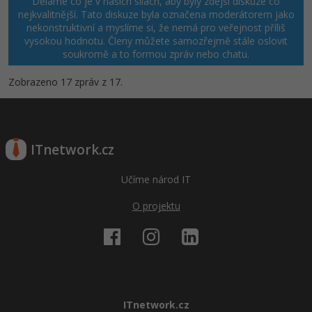
Děláme co je v našich silách, aby byly zdejší diskuze co
nejkvalitnější. Tato diskuze byla označena moderátorem jako
nekonstruktivní a myslíme si, že nemá pro veřejnost příliš
vysokou hodnotu. Členy můžete samozřejmě stále oslovit
soukromě a to formou zpráv nebo chatu.
Zobrazeno 17 zpráv z 17.
ITnetwork.cz
Učíme národ IT
O projektu
ITnetwork.cz