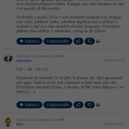
Je to klasická příkazová řádka. Funguje tam toho mnohem víc než
-41%
v té parodii od Microsoftu.
Copywriter
Algoritmy
Time management
Vyzkoušej a uvidíš. Dá se v tom normálně programovat, fungují
tam cykly, žolíkové znaky, tabulátor doplňuje názvy příkazů a
-10%
WordPress specialista
Umělá inteligence (AI)
Windows
souborů a dají se z toho spouštět všechny programy. Provedené
příkazy jsou uloženy v zásobníku, výstup se dá rolovat.
SEO specialista
Pro děti
Linux
Nahoru
Odpovědět
Více
Sítě
Odpovídá na Neaktivní uživatel
matesax
:
29.8.2013 18:35
Fórum
Kybernetická bezpečnost
Ctrl + Alt + F(1-6)
Kopírovat do schránky X lze přes X příkazy atd. Myš zprovozníš
Elektronický podpis
přes gpm. Stačí si chvíli hrát a konzole ti bude stačit jako mě...
(Prohlížení internetu Elinks, s obrázky W3M, video Mplayer (-vo
fbdev2),...)
Fórum
Nahoru
Odpovědět
Kurzy designu
-80%
Odpovídá na Neaktivní uživatel
HTML/CSS
Příběhy absolventů
Kit
:
29.8.2013 18:35