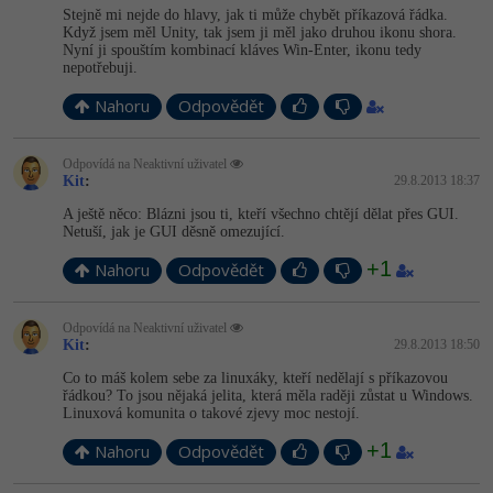
-80%
Stejně mi nejde do hlavy, jak ti může chybět příkazová řádka.
Blog
Photoshop
Když jsem měl Unity, tak jsem ji měl jako druhou ikonu shora.
Nyní ji spouštím kombinací kláves Win-Enter, ikonu tedy
Kariéra
-80%
nepotřebuji.
Adobe Illustrator
Nahoru
Odpovědět
Pro firmy
-30%
Adobe Lightroom
Odpovídá na Neaktivní uživatel
-15%
Adobe XD
Kit
:
29.8.2013 18:37
A ještě něco: Blázni jsou ti, kteří všechno chtějí dělat přes GUI.
-25%
Adobe InDesign
Netuší, jak je GUI děsně omezující.
+1
Nahoru
Odpovědět
Adobe After Effects
-80%
Odpovídá na Neaktivní uživatel
Blender
Kit
:
29.8.2013 18:50
Co to máš kolem sebe za linuxáky, kteří nedělají s příkazovou
Inkscape
řádkou? To jsou nějaká jelita, která měla raději zůstat u Windows.
Linuxová komunita o takové zjevy moc nestojí.
-80%
Fotografování
+1
Nahoru
Odpovědět
Video