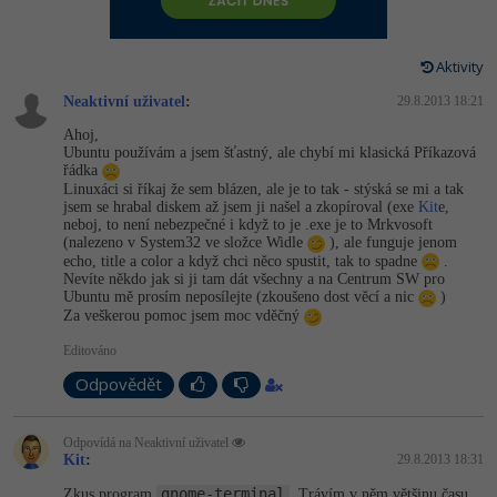
-80%
Vývojář mobilních aplikací
Python
Digitální gramotnost
HTML5, CSS3, Bootstrap, SEO
PHP
-80%
-30%
Specialista na AI a bigdata
Aktivity
JavaScript
Marketing
SQL a databáze
JavaScript
Neaktivní uživatel
:
29.8.2013 18:21
-80%
C# Game developer
PHP
WordPress
Ahoj,
Testování a verzování
Python
Ubuntu používám a jsem šťastný, ale chybí mi klasická Příkazová
-80%
-30%
Webdesigner
řádka
C++
SEO
Linuxáci si říkaj že sem blázen, ale je to tak - stýská se mi a tak
UML a návrhové vzory
HTML / CSS
jsem se hrabal diskem až jsem ji našel a zkopíroval (exe
Kit
e,
-80%
Tester
neboj, to není nebezpečné i když to je .exe je to Mrkvosoft
Swift
UX
(nalezeno v System32 ve složce Widle
), ale funguje jenom
React
UML a návrhové vzory
echo, title a color a když chci něco spustit, tak to spadne
.
-80%
Systémový administrátor
Kotlin
Nevíte někdo jak si ji tam dát všechny a na Centrum SW pro
Business
Ubuntu mě prosím neposílejte (zkoušeno dost věcí a nic
)
Spring
MySQL/MariaDB
Za veškerou pomoc jsem moc vděčný
-80%
-25%
Grafik / UX/UI návrhář
C
Kryptoměny
Editováno
ASP.NET MVC
MS-SQL
-30%
3D grafik
VB.NET
Odpovědět
Copywriting
Django
SQLite
-80%
Projektový manažer
SQL
MS Office
Odpovídá na Neaktivní uživatel
Best practices
Kit
:
29.8.2013 18:31
-80%
Databázový analytik
Návrh SW
Google Dokumenty
gnome-terminal
Zkus program
. Trávím v něm většinu času.