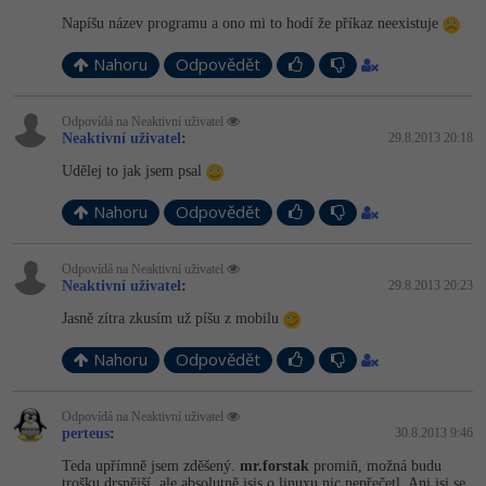
Napíšu název programu a ono mi to hodí že příkaz neexistuje
Nahoru
Odpovědět
Odpovídá na Neaktivní uživatel
Neaktivní uživatel
:
29.8.2013 20:18
Udělej to jak jsem psal
Nahoru
Odpovědět
Odpovídá na Neaktivní uživatel
Neaktivní uživatel
:
29.8.2013 20:23
Jasně zítra zkusím už píšu z mobilu
Nahoru
Odpovědět
Odpovídá na Neaktivní uživatel
perteus
:
30.8.2013 9:46
Teda upřímně jsem zděšený.
mr.forstak
promiň, možná budu
trošku drsnější, ale absolutně jsis o linuxu nic nepřečetl. Ani jsi se