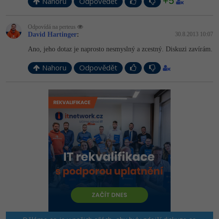
+5
Nahoru
Odpovědět
Odpovídá na perteus
David Hartinger
:
30.8.2013 10:07
Ano, jeho dotaz je naprosto nesmyslný a zcestný. Diskuzi zavírám.
Nahoru
Odpovědět