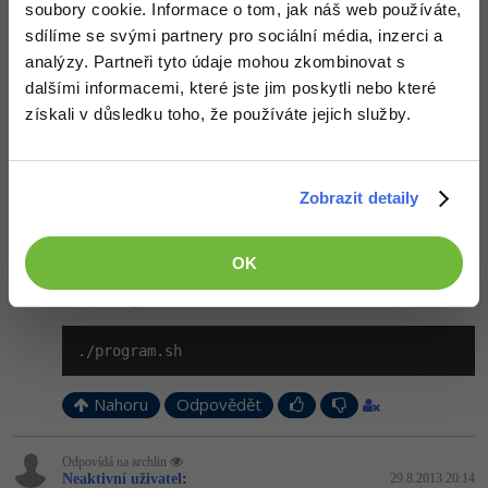
soubory cookie. Informace o tom, jak náš web používáte,
proste napíšeš názov programu... napr. gnome-terminal otvorí
sdílíme se svými partnery pro sociální média, inzerci a
nové okno terminálu.
analýzy. Partneři tyto údaje mohou zkombinovat s
Nahoru
Odpovědět
dalšími informacemi, které jste jim poskytli nebo které
získali v důsledku toho, že používáte jejich služby.
Odpovídá na Neaktivní uživatel
Neaktivní uživatel
:
29.8.2013 19:58
Ještě si musíš u programu či scriptu nastavit spouštěcí příznak
Zobrazit detaily
chmod +x program.sh
OK
a pak jej spustíš buď napsáním absolutní cesty anebo pokud jsi v té
samé složce, tak
./program.sh
Nahoru
Odpovědět
Odpovídá na archlin
Neaktivní uživatel
:
29.8.2013 20:14