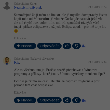
Odpovídá na Kit
Neaktivní uživatel
:
29.8.2013 18:55
Ostatní
Samozřejmě že ji mám na linuxu, ale já myslím dovopravdy čistou
kopii toho od Microsoftu, já vím že Guake jde nastavit ještě víc,
Fórum
ale mě chybí tree, color, title, md, rd, spouštění různých věcí
(např. příkaz eclipse.exe a už jede Eclipse apod. - pro mě to je hra
Editováno
Nahoru
Odpovědět
Odpovídá na Neaktivní uživatel
Kit
:
29.8.2013 19:05
Ale to všechno tam je. Proč se snažíš přetahovat z Windows
programy a příkazy, které jsou v Ubuntu vyřešeny mnohem lépe?
Eclipse je přímo součástí Ubuntu. Je naprosto zbytečné a proti
přírodě tam cpát eclipse.exe
Editováno
Nahoru
Odpovědět