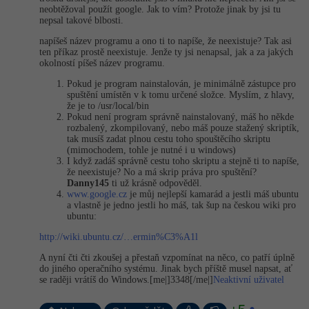
neobtěžoval použít google. Jak to vím? Protože jinak by jsi tu
nepsal takové blbosti.
napíšeš název programu a ono ti to napíše, že neexistuje? Tak asi
ten příkaz prostě neexistuje. Jenže ty jsi nenapsal, jak a za jakých
okolností píšeš název programu.
Pokud je program nainstalován, je minimálně zástupce pro
spuštění umístěn v k tomu určené složce. Myslím, z hlavy,
že je to /usr/local/bin
Pokud není program správně nainstalovaný, máš ho někde
rozbalený, zkompilovaný, nebo máš pouze stažený skriptík,
tak musíš zadat plnou cestu toho spouštěcího skriptu
(mimochodem, tohle je nutné i u windows)
I když zadáš správně cestu toho skriptu a stejně ti to napíše,
že neexistuje? No a má skrip práva pro spuštění?
Danny145
ti už krásně odpověděl.
www.google.cz
je můj nejlepší kamarád a jestli máš ubuntu
a vlastně je jedno jestli ho máš, tak šup na českou wiki pro
ubuntu:
http://wiki.ubuntu.cz/…ermin%C3%A1l
A nyní čti čti zkoušej a přestaň vzpomínat na něco, co patří úplně
do jiného operačního systému. Jinak bych příště musel napsat, ať
se raději vrátíš do Windows.[me|]3348[/­me|]
Neaktivní uživatel