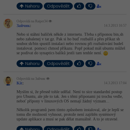
Nahoru
Odpovědět
-41%
Copywriter
Algoritmy
Time management
Odpovídá na Raiper34
-10%
WordPress specialista
Umělá inteligence (AI)
Зайчик
Windows
:
14.3.2013 16:57
Nebo si stáhni balíček někde z internetu. Třeba s příponou bin,sh
SEO specialista
Pro děti
nebo zabalenej v tar.gz. Pak si ho buď rozbalíš a přes příkaz sh
Linux
soubor.sh/bin spustíš instalaci nebo rovnou při rozbalování budeš
instalovat. pomoci chmod příkazu. Popř pokud máš ubuntu můžeš
Více
se podívat do synaptics balíků jestli tam tenhle není.
Sítě
Nahoru
Odpovědět
Fórum
Kybernetická bezpečnost
Odpovídá na Зайчик
Elektronický podpis
Kit
:
14.3.2013 17:04
Myslím si, že přesně tohle udělal. Není to sice standardní postup
Fórum
pro Ubuntu, ale jde to tak. Jen s těmi příponami jsi trochu vedle,
neboť přípony v linuxových OS nemají žádný význam...
Několik programů jsem tímto způsobem instaloval, ale je lepší se
Kurzy designu
tomu dle možností vyhnout, protože není zajištěn systémový
update aplikace a musí se pak dělat manuálně. A to je otravné.
-80%
HTML/CSS
Příběhy absolventů
Nahoru
Odpovědět