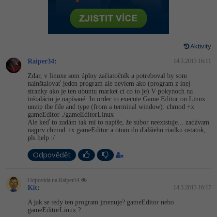
-80%
Vývojář mobilních aplikací
Python
Digitální gramotnost
HTML5, CSS3, Bootstrap, SEO
PHP
-80%
-30%
Specialista na AI a bigdata
JavaScript
Marketing
SQL a databáze
JavaScript
Aktivity
-80%
C# Game developer
PHP
WordPress
Raiper34
:
14.3.2013 16:11
Testování a verzování
Python
-80%
-30%
Webdesigner
Zdar, v linuxe som úplny začiatočník a potreboval by som
C++
SEO
nainštalovať jeden program ale neviem ako (program z inej
UML a návrhové vzory
HTML / CSS
stranky ako je ten ubuntu market ci co to je) V pokynoch na
-80%
Tester
Swift
inštaláciu je napísané: In order to execute Game Editor on Linux
UX
unzip the file and type (from a terminal window): chmod +x
React
UML a návrhové vzory
gameEditor ./gameEditorLinux
-80%
Systémový administrátor
Kotlin
Ale keď to zadám tak mi to napíše, že súbor neexistuje... zadávam
Business
najprv chmod +x gameEditor a otom do ďalšieho riadku ostatok,
Spring
MySQL/MariaDB
pls help :/
-80%
-25%
Grafik / UX/UI návrhář
C
Kryptoměny
ASP.NET MVC
Odpovědět
MS-SQL
-30%
3D grafik
VB.NET
Copywriting
Django
SQLite
Odpovídá na Raiper34
-80%
Kit
:
Projektový manažer
14.3.2013 16:17
SQL
MS Office
Best practices
A jak se tedy ten program jmenuje? gameEditor nebo
-80%
gameEditorLinux ?
Databázový analytik
Návrh SW
Google Dokumenty