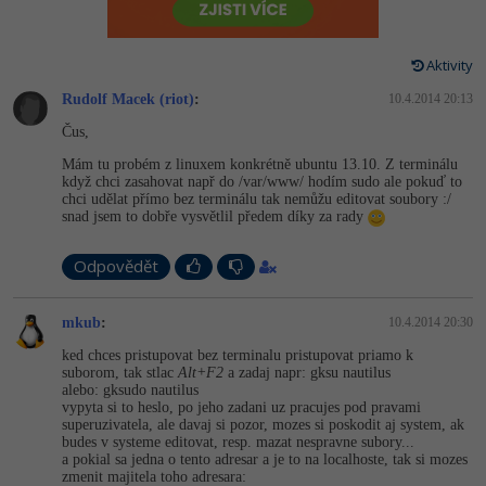
-80%
Vývojář mobilních aplikací
Python
Digitální gramotnost
HTML5, CSS3, Bootstrap, SEO
PHP
-80%
-30%
Specialista na AI a bigdata
Aktivity
JavaScript
Marketing
SQL a databáze
JavaScript
Rudolf Macek (riot)
:
10.4.2014 20:13
-80%
C# Game developer
PHP
WordPress
Čus,
Testování a verzování
Python
-80%
Mám tu probém z linuxem konkrétně ubuntu 13.10. Z terminálu
-30%
Webdesigner
C++
SEO
když chci zasahovat např do /var/www/ hodím sudo ale pokuď to
UML a návrhové vzory
HTML / CSS
chci udělat přímo bez terminálu tak nemůžu editovat soubory :/
-80%
snad jsem to dobře vysvětlil předem díky za rady
Tester
Swift
UX
React
UML a návrhové vzory
-80%
Odpovědět
Systémový administrátor
Kotlin
Business
Spring
MySQL/MariaDB
-80%
-25%
Grafik / UX/UI návrhář
mkub
:
10.4.2014 20:30
C
Kryptoměny
ASP.NET MVC
MS-SQL
ked chces pristupovat bez terminalu pristupovat priamo k
-30%
3D grafik
suborom, tak stlac
Alt+F2
a zadaj napr: gksu nautilus
VB.NET
Copywriting
alebo: gksudo nautilus
Django
SQLite
vypyta si to heslo, po jeho zadani uz pracujes pod pravami
-80%
Projektový manažer
superuzivatela, ale davaj si pozor, mozes si poskodit aj system, ak
SQL
MS Office
budes v systeme editovat, resp. mazat nespravne subory...
Best practices
a pokial sa jedna o tento adresar a je to na localhoste, tak si mozes
-80%
Databázový analytik
Návrh SW
zmenit majitela toho adresara:
Google Dokumenty