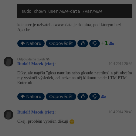
-41%
Copywriter
sudo chown user:www-data /var/www
Algoritmy
Time management
-10%
WordPress specialista
kde user je uzivatel a www-data je skupina, pod ktorym bezi
Umělá inteligence (AI)
Windows
Apache
SEO specialista
Pro děti
Linux
+1
Nahoru
Odpovědět
Více
Sítě
Odpovídá na mkub
Rudolf Macek (riot)
:
10.4.2014 20:36
Fórum
Kybernetická bezpečnost
Díky, ale napíšu "gksu nautilus nebo gksudo nautilus" a při obojím
my vyskočí výsledek, ael nelze na něj kliknou nejde LTM PTM
Enter nic.
Elektronický podpis
Nahoru
Odpovědět
Fórum
Rudolf Macek (riot)
:
10.4.2014 20:40
Kurzy designu
Okej, problém vyřešen děkuji
-80%
HTML/CSS
Příběhy absolventů