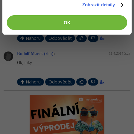
Zobrazit detaily
Odpovídá na Michal Žůrek - misaz
mkub
:
10.4.2014 21:34
Ostatní
robil si niekedy s Ubuntom? a s Debianom? mas s nimi dlhodobe
OK
skusenosti?
Fórum
Nahoru
Odpovědět
Rudolf Macek (riot)
:
11.4.2014 5:28
Ok, díky
Nahoru
Odpovědět