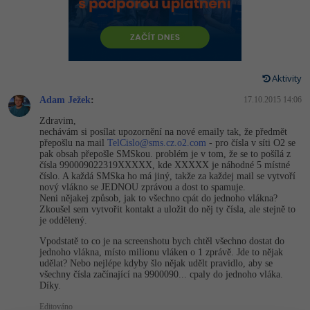
-80%
Vývojář mobilních aplikací
-80%
Python
Digitální gramotnost
Photoshop
HTML5, CSS3, Bootstrap, SEO
PHP
-80%
-30%
Specialista na AI a bigdata
-80%
JavaScript
Marketing
Adobe Illustrator
SQL a databáze
JavaScript
-80%
C# Game developer
-30%
PHP
Aktivity
WordPress
Adobe Lightroom
Testování a verzování
Python
Adam Ježek
:
17.10.2015 14:06
-80%
-30%
Webdesigner
-15%
C++
SEO
Adobe XD
Zdravim,
UML a návrhové vzory
HTML / CSS
nechávám si posílat upozornění na nové emaily tak, že předmět
-80%
Tester
-25%
Swift
přepošlu na mail
TelCislo@
sms.cz.o2.com
- pro čísla v síti O2 se
UX
Adobe InDesign
pak obsah přepošle SMSkou. problém je v tom, že se to pošílá z
React
UML a návrhové vzory
čísla 990009022319XXXXX, kde XXXXX je náhodné 5 místné
-80%
Systémový administrátor
Kotlin
číslo. A každá SMSka ho má jiný, takže za každej mail se vytvoří
Business
Adobe After Effects
Spring
nový vlákno se JEDNOU zprávou a dost to spamuje.
MySQL/MariaDB
Neni nějakej způsob, jak to všechno cpát do jednoho vlákna?
-80%
-25%
Grafik / UX/UI návrhář
-80%
C
Kryptoměny
Zkoušel sem vytvořit kontakt a uložit do něj ty čísla, ale stejně to
Blender
ASP.NET MVC
je oddělený.
MS-SQL
-30%
3D grafik
VB.NET
Vpodstatě to co je na screenshotu bych chtěl všechno dostat do
Copywriting
Inkscape
Django
jednoho vlákna, místo milionu vláken o 1 zprávě. Jde to nějak
SQLite
udělat? Nebo nejlépe kdyby šlo nějak udělt pravidlo, aby se
-80%
Projektový manažer
-80%
SQL
MS Office
všechny čísla začínající na 9900090... cpaly do jednoho vláka.
Fotografování
Best practices
Díky.
-80%
Databázový analytik
Návrh SW
Google Dokumenty
Editováno