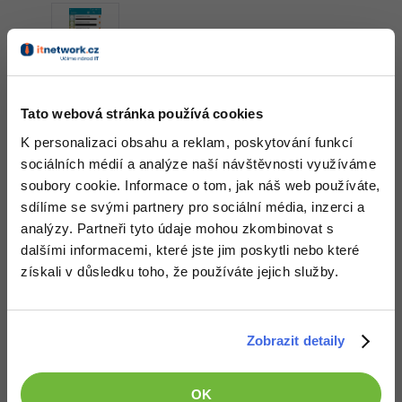
Video
-41%
Copywriter
Algoritmy
Time management
Ostatní
-10%
WordPress specialista
Umělá inteligence (AI)
Windows
Fórum
Odpovědět
Tato webová stránka používá cookies
SEO specialista
Pro děti
Linux
K personalizaci obsahu a reklam, poskytování funkcí
Více
sociálních médií a analýze naší návštěvnosti využíváme
Sítě
soubory cookie. Informace o tom, jak náš web používáte,
Fórum
sdílíme se svými partnery pro sociální média, inzerci a
Kybernetická bezpečnost
analýzy. Partneři tyto údaje mohou zkombinovat s
Elektronický podpis
dalšími informacemi, které jste jim poskytli nebo které
získali v důsledku toho, že používáte jejich služby.
Fórum
Zobrazit detaily
Děláme co je v našich silách, aby byly zdejší diskuze co
nejkvalitnější. Proto do nich také mohou přispívat pouze
OK