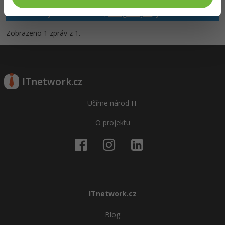
registrovaní členové. Pro zapojení do diskuze se
přihlas
.
Pokud ještě nemáš účet,
zaregistruj se
, je to zdarma.
Zobrazeno 1 zpráv z 1.
ITnetwork.cz
Učíme národ IT
O projektu
ITnetwork.cz
Blog