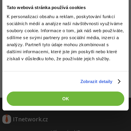
Video
Tato webová stránka používá cookies
-41%
Copywriter
Algoritmy
Time management
Ostatní
K personalizaci obsahu a reklam, poskytování funkcí
-10%
sociálních médií a analýze naší návštěvnosti využíváme
WordPress specialista
Umělá inteligence (AI)
Windows
Fórum
soubory cookie. Informace o tom, jak náš web používáte,
sdílíme se svými partnery pro sociální média, inzerci a
SEO specialista
Pro děti
Linux
analýzy. Partneři tyto údaje mohou zkombinovat s
dalšími informacemi, které jste jim poskytli nebo které
Více
Sítě
získali v důsledku toho, že používáte jejich služby.
Děláme co je v našich silách, aby byly zdejší diskuze co
Fórum
Kybernetická bezpečnost
nejkvalitnější. Proto do nich také mohou přispívat pouze
registrovaní členové. Pro zapojení do diskuze se
přihlas
.
Pokud ještě nemáš účet,
zaregistruj se
, je to zdarma.
Elektronický podpis
Zobrazit detaily
Zobrazeno 2 zpráv z 2.
Fórum
OK
ITnetwork.cz