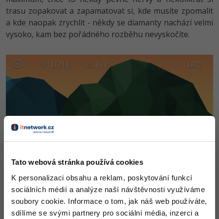
trasu zopakovat a zapamatovat si, kde musíte zpomalit
a kde naopak zrychlit - někdy se diamanty nachází velmi
vysoko, kam bez pořádného rozběhu nevyskočíte.
Tato webová stránka používá cookies
K personalizaci obsahu a reklam, poskytování funkcí
sociálních médií a analýze naší návštěvnosti využíváme
Jestli tedy opakujete nějaké kolo, které jste již dokončili,
soubory cookie. Informace o tom, jak náš web používáte,
ale chcete si zlepšit výsledek, paralelně vidíte o něco
sdílíme se svými partnery pro sociální média, inzerci a
méně výraznou lištičku, která trasu probíhá přesně tak,