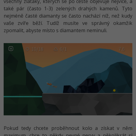
všechny zlaťáky, kterých se po cestě objevuje nejvíce, a
také pár (často 1-3) zelených drahých kamenů. Tyto
nejméně časté diamanty se často nachází níž, než kudy
vaše zvíře běží. Tudíž musíte ve správný okamžik
zpomalit, abyste místo s diamantem neminuli.
Pokud tedy chcete proběhnout kolo a získat v něm
maximum, chce to někdy pevné nervy a několikrát si