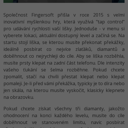
Video
-41%
Copywriter
Algoritmy
Time management
Ostatní
Společnost Fingersoft přišla v roce 2015 s velmi
inovativní myšlenkou hry, která využívá "tap control"
-10%
WordPress specialista
Umělá inteligence (AI)
Windows
Fórum
pro udávání rychlosti vaší lišky. Jednoduše - v menu si
vyberete lokaci, aktuální dostupný level a začíná se. Na
SEO specialista
Pro děti
Linux
startu stojí liška, se kterou musíte překonat překážky,
ideálně posbírat co nejvíce zlaťáků, diamantů a
Více
Sítě
doběhnout co nejrychleji do cíle. Aby se liška rozběhla,
musíte prsty klepat na zadní část telefonu. Dle intenzity
Fórum
Kybernetická bezpečnost
vašeho ťukání se šelma rozběhne. Pokud chcete
zpomalit, stačí na chvíli přestat klepat nebo klepat
Elektronický podpis
pomaleji. Je-li před vámi překážka, typicky je to díra nebo
jen skála, na kterou musíte vyskočit, klasicky klepnete
Fórum
na obrazovku.
Pokud chcete získat všechny tři diamanty, jakožto
ohodnocení na konci každého levelu, musíte do cíle
doběhnout ve stanoveném limitu, navíc posbírat