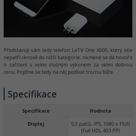
Video
-41%
Copywriter
Algoritmy
Time management
Ostatní
-10%
WordPress specialista
Umělá inteligence (AI)
Windows
Fórum
SEO specialista
Pro děti
Linux
Představuji vám tedy telefon LeTV One X600, který sice
Více
Sítě
nepatří cenově do nižší kategorie, nicméně se dá hovořit
o zařízení s velmi slušným výkonem za velmi dobrou
Fórum
Kybernetická bezpečnost
cenu. Pojďme se tedy na něj podívat trochu blíže.
Elektronický podpis
Specifikace
Fórum
Specifikace
Hodnota
Displej
5,5 palců, IPS, 1080 x 1920
(Full HD), 403 PPI