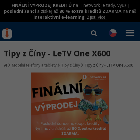
FINÁLNÍ VÝPRODEJ KREDITŮ
na ITnetwork je tady. Využij
poslední šanci
a získej až
80 % extra kreditů ZDARMA
na náš
interaktivní e-learning
.
Zjisti více:
IT kurzy
Od
0 Kč
Tipy z Číny - LeTV One X600
Přihlásit se
|
Registrovat
IT e-learning
Rekvalifikace a kurzy
Mobilní telefony a tablety
Tipy z Číny
Tipy z Číny - LeTV One X600
hrazené úřadem práce
Příběhy absolventů
Kurzy IT profesí
Workshopy zdarma
Blog
Junior programátor
Kurzy programování
Umělá inteligence v praxi
Školení
Kariéra
Programátor WWW aplikací
Jak začít?
Kurzy e-commerce
Datová analýza v praxi
Základy programování
Pro firmy
Školení dle technologií
-80%
Senior programátor
Java
Testování softwaru
Kurzy designu
Objektové programování - OOP
C# .NET
-80%
Front-end developer
-80%
C#.NET
Datová analýza
HTML/CSS
Umělá inteligence
Java