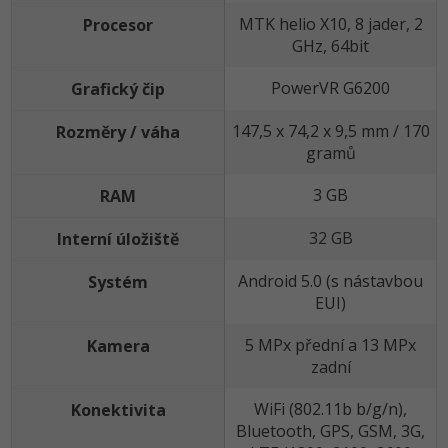
MTK helio X10, 8 jader, 2
Procesor
GHz, 64bit
PowerVR G6200
Grafický čip
147,5 x 74,2 x 9,5 mm / 170
Rozměry / váha
gramů
3 GB
RAM
32 GB
Interní úložiště
Android 5.0 (s nástavbou
Systém
EUI)
5 MPx přední a 13 MPx
Kamera
zadní
WiFi (802.11b b/g/n),
Konektivita
Bluetooth, GPS, GSM, 3G,