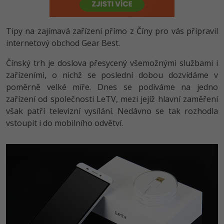
-80%
Vývojář mobilních aplikací
-80%
Python
Digitální gramotnost
Photoshop
HTML5, CSS3, Bootstrap, SEO
PHP
-80%
-30%
Tipy na zajímavá zařízení přímo z Číny pro vás připravil
Specialista na AI a bigdata
-80%
JavaScript
Marketing
Adobe Illustrator
SQL a databáze
internetový obchod Gear Best.
JavaScript
-80%
C# Game developer
-30%
PHP
WordPress
Adobe Lightroom
Čínský trh je doslova přesycený všemožnými službami i
Testování a verzování
Python
zařízeními, o nichž se poslední dobou dozvídáme v
-80%
-30%
Webdesigner
-15%
C++
SEO
Adobe XD
poměrně velké míře. Dnes se podíváme na jedno
UML a návrhové vzory
HTML / CSS
zařízení od společnosti LeTV, mezi jejíž hlavní zaměření
-80%
Tester
-25%
Swift
UX
Adobe InDesign
však patří televizní vysílání. Nedávno se tak rozhodla
React
UML a návrhové vzory
-80%
vstoupit i do mobilního odvětví.
Systémový administrátor
Kotlin
Business
Adobe After Effects
Spring
MySQL/MariaDB
-80%
-25%
Grafik / UX/UI návrhář
-80%
C
Kryptoměny
Blender
ASP.NET MVC
MS-SQL
-30%
3D grafik
VB.NET
Copywriting
Inkscape
Django
SQLite
-80%
Projektový manažer
-80%
SQL
MS Office
Fotografování
Best practices
-80%
Databázový analytik
Návrh SW
Google Dokumenty