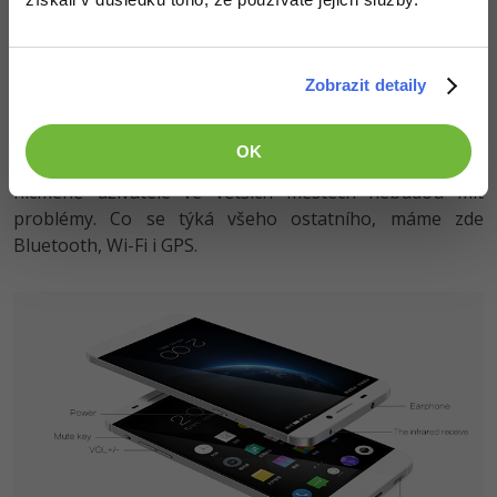
paměť a 32GB interní úložiště, které však nelze rozšířit,
avšak dostupná kapacita by měla být dostačující. Baterie
o velikosti 3 000 mAh není malá a uživateli by tak měl
Zobrazit detaily
telefon nabídnout velkou výdrž.
LeTV One X600 disponuje konektivitou LTE, avšak chybí
OK
mu frekvence 800 a 900 MHz, což je trochu škoda,
nicméně uživatelé ve větších městech nebudou mít
problémy. Co se týká všeho ostatního, máme zde
Bluetooth, Wi-Fi i GPS.