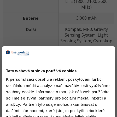
LTE (1800, 2100, 2600
MHz)
3 000 mAh
Baterie
Kompas, MP3, Gravity
Další
Sensing System, Light
Sensing System, Gyroskop
Na přední straně nás nečeká překvapení, 5,5palcový Full
HD displej je již známou komponentou, stejně jako
5MPx přední kamera či senzory světelnosti a přiblížení.
Tato webová stránka používá cookies
Vespod jsou pak senzorová tlačítka. Na stranách
najdeme kolébku hlasitosti, power button, konektor
K personalizaci obsahu a reklam, poskytování funkcí
USB typu C, což snad potěší uživatele. Samozřejmostí je
sociálních médií a analýze naší návštěvnosti využíváme
3,5mm jack nebo šuplíček pro vložení SIM karty.
soubory cookie. Informace o tom, jak náš web používáte,
sdílíme se svými partnery pro sociální média, inzerci a
Pod celokovovým šasi najdeme tepat 2GHz procesor
analýzy. Partneři tyto údaje mohou zkombinovat s
MTK6795 od MediaTeku s osmi jádry a grafickým čipem
dalšími informacemi, které jste jim poskytli nebo které
PowerVR G6200. K dispozici má uživatel 3GB operační
získali v důsledku toho, že používáte jejich služby.