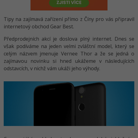
-80%
Vývojář mobilních aplikací
-80%
Python
Digitální gramotnost
Photoshop
HTML5, CSS3, Bootstrap, SEO
PHP
-80%
-30%
Tipy na zajímavá zařízení přímo z Číny pro vás připravil
Specialista na AI a bigdata
-80%
JavaScript
Marketing
Adobe Illustrator
SQL a databáze
internetový obchod Gear Best.
JavaScript
-80%
C# Game developer
-30%
PHP
WordPress
Adobe Lightroom
Předprodejních akcí je doslova plný internet. Dnes se
Testování a verzování
Python
však podíváme na jeden velmi zvláštní model, který se
-80%
-30%
Webdesigner
-15%
C++
SEO
Adobe XD
celým názvem jmenuje Vernee Thor a že se jedná o
UML a návrhové vzory
HTML / CSS
zajímavou novinku si hned ukážeme v následujících
-80%
Tester
-25%
Swift
UX
Adobe InDesign
odstavcích, v nichž vám ukáži jeho výhody.
React
UML a návrhové vzory
-80%
Systémový administrátor
Kotlin
Business
Adobe After Effects
Spring
MySQL/MariaDB
-80%
-25%
Grafik / UX/UI návrhář
-80%
C
Kryptoměny
Blender
ASP.NET MVC
MS-SQL
-30%
3D grafik
VB.NET
Copywriting
Inkscape
Django
SQLite
-80%
Projektový manažer
-80%
SQL
MS Office
Fotografování
Best practices
-80%
Databázový analytik
Návrh SW
Google Dokumenty