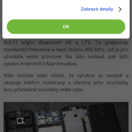
Model MT6753 s taktem 1,3 GHz, osmi jádry a grafickým
čipem Mali-T720. Uživatel má též k dispozici 3GB
Zobrazit detaily
operační paměť a 16GB úložiště. To si však lze rozšířit
za pomoci microSD karty.
OK
Co se týká konektivity, zde máme Wi-Fi se standardem
802.11 b/g/n, Bluetooth 4.0 a LTE. To podporuje
standardní frekvence a navíc českou 800 MHz, což je pro
uživatele velmi přínosné. Na této sestavě pak běží
systém Android 6.0 Marshmallow.
Níže můžete vidět důkaz, že výrobce se nestydí a
ukazuje telefon rozebraný a všechny jeho součástky
jsou přehledně srovnány vedle sebe.