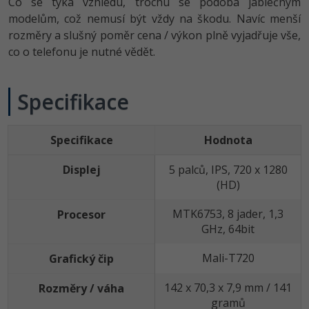
Video
Co se týká vzhledu, trochu se podobá jablečným
modelům, což nemusí být vždy na škodu. Navíc menší
-41%
Copywriter
Algoritmy
Time management
Ostatní
rozměry a slušný poměr cena / výkon plně vyjadřuje vše,
co o telefonu je nutné vědět.
-10%
WordPress specialista
Umělá inteligence (AI)
Windows
Fórum
SEO specialista
Pro děti
Specifikace
Linux
Více
Sítě
Specifikace
Hodnota
Fórum
Kybernetická bezpečnost
Displej
5 palců, IPS, 720 x 1280
(HD)
Elektronický podpis
MTK6753, 8 jader, 1,3
Procesor
Fórum
GHz, 64bit
Mali-T720
Grafický čip
142 x 70,3 x 7,9 mm / 141
Rozměry / váha
gramů