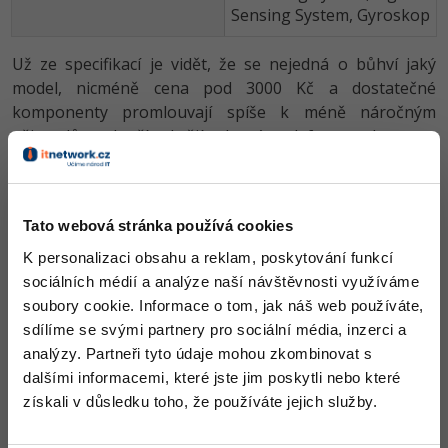
Sensing System, Gyroskop
Už ze specifikací je vidět, že se nejedná o bůhví jaký
model, nicméně cena pod 3000 Kč a dostatečné
komponenty promlouvají spíše k méně náročným
uživatelům, kteří chtějí chytrý telefon a k tomu
nejnovější vydanou verzi Androidu.
Na přední straně najdeme 5palcový displej s HD
rozlišením, což je v adekvátní k takto velikému displeji.
Tato webová stránka používá cookies
Nahoře se nachází 5MPx přední kamera, vespod pak
K personalizaci obsahu a reklam, poskytování funkcí
značně viditelné tlačítko domů, ostatní jsou v podstatě
sociálních médií a analýze naší návštěvnosti využíváme
svým nenápadným vzhledem odsunuta do pozadí. Zadní
soubory cookie. Informace o tom, jak náš web používáte,
strana pak nese 13MPx hlavní kameru, čtečku otisku
sdílíme se svými partnery pro sociální média, inzerci a
prstů a přisvětlovací diodu.
analýzy. Partneři tyto údaje mohou zkombinovat s
dalšími informacemi, které jste jim poskytli nebo které
Pod odnímatelným krytem se nachází baterie o kapacitě
získali v důsledku toho, že používáte jejich služby.
2800 mAh, což není nejvíce, ale v rámci možností to stačí.
Dále zde máme celkem dosti známé SoC od MediaTeku.