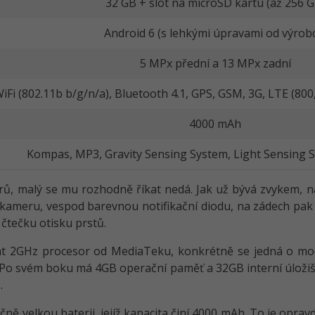
32 GB + slot na microSD kartu (až 256 G
Android 6 (s lehkými úpravami od výrob
5 MPx přední a 13 MPx zadní
iFi (802.11b b/g/n/a), Bluetooth 4.1, GPS, GSM, 3G, LTE (80
4000 mAh
Kompas, MP3, Gravity Sensing System, Light Sensing 
ů, malý se mu rozhodně říkat nedá. Jak už bývá zvykem, na
kameru, vespod barevnou notifikační diodu, na zádech pak
 čtečku otisku prstů.
t 2GHz procesor od MediaTeku, konkrétně se jedná o mod
o svém boku má 4GB operační paměť a 32GB interní úložišt
.
ě velkou baterii, jejíž kapacita činí 4000 mAh. To je opravd