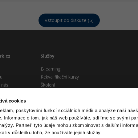
Vstoupit do diskuze (5)
rk.cz
Služby
E-learning
tu
Rekvalifikační kurzy
 nás
Školení
Pro firmy
stému
ívá cookies
 podmínky
reklam, poskytování funkcí sociálních médií a analýze naší návš
 Informace o tom, jak náš web používáte, sdílíme se svými par
analýzy. Partneři tyto údaje mohou zkombinovat s dalšími informa
kali v důsledku toho, že používáte jejich služby.