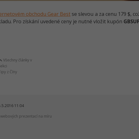
ternetovém obchodu Gear Best
se slevou a za cenu 179 $, co
ladu. Pro získání uvedené ceny je nutné vložit kupón
GBSU
Všechny články v
sekci
Tipy z Číny
.5.2016 11:04
ě webových prezentací na míru