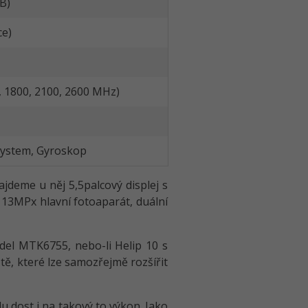
B)
ce)
0, 1800, 2100, 2600 MHz)
System, Gyroskop
jdeme u něj 5,5palcový displej s
 13MPx hlavní fotoaparát, duální
el MTK6755, nebo-li Helip 10 s
ě, které lze samozřejmě rozšířit
u dost i na takový to výkon. Jako