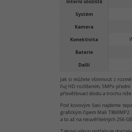
Interní úložiště
Systém
Kamera
W
Konektivita
Baterie
Další
Jak si můžete všimnout z rozměr
Fuj HD rozlišením, 5MPx přední 
přisvětlovací diodu a trochu níže
Pod kovovým šasi najdeme tepa
grafickým čipem Mali T860MP2. P
a to až na neuvěřitelných 256 GB
Takový výkon potřebuje dostatečn