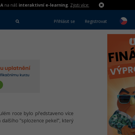
MA
na náš
interaktivní e-learning
.
Zjisti více:
Přihlásit se
Registrovat
nulém roce bylo představeno více
 dalšího "splozence pekel", který