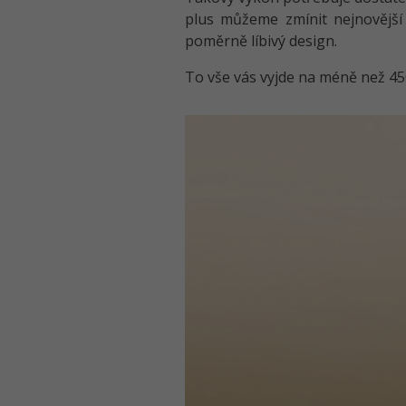
plus můžeme zmínit nejnovějš
poměrně líbivý design.
To vše vás vyjde na méně než 450