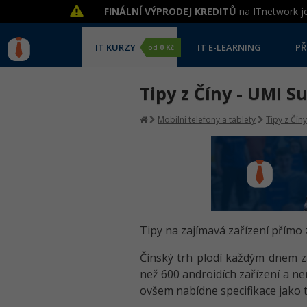
FINÁLNÍ VÝPRODEJ KREDITŮ
na ITnetwork je
IT KURZY
IT E-LEARNING
PŘ
od
0 Kč
Tipy z Číny - UMI S
Mobilní telefony a tablety
Tipy z Číny
Tipy na zajímavá zařízení přímo 
Čínský trh plodí každým dnem za
než 600 androidích zařízení a ne
ovšem nabídne specifikace jako 