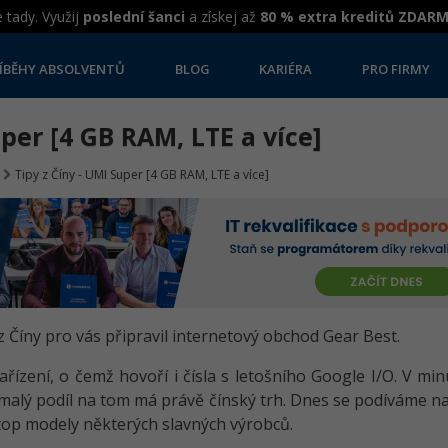
 tady. Využij
poslední šanci
a získej až
80 % extra kreditů ZDAR
ÍBĚHY ABSOLVENTŮ
BLOG
KARIÉRA
PRO FIRMY
uper [4 GB RAM, LTE a více]
Tipy z Číny - UMI Super [4 GB RAM, LTE a více]
z Číny pro vás připravil internetový obchod Gear Best.
řízení, o čemž hovoří i čísla s letošního Google I/O. V mi
malý podíl na tom má právě čínský trh. Dnes se podíváme na
top modely některých slavných výrobců.