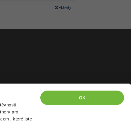
Aktivity
OK
těvnosti
tnery pro
cemi, které jste