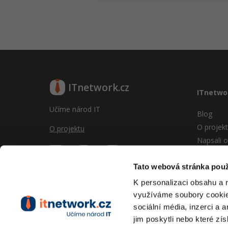
ITnetwork.cz
ITnetwo
Učíme národ IT
Blog
O projek
O projektu
Napsali o
Reklama
Vývoj sy
Tato webová stránka použ
Provozní
K personalizaci obsahu a 
RSS
využíváme soubory cookie.
Kontakt
sociální média, inzerci a 
jim poskytli nebo které zís