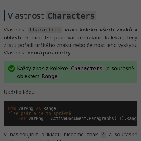
Vlastnost
Characters
Vlastnost
vrací kolekci všech znaků v
Characters
oblasti
. S nimi lze pracovat metodami kolekce, tedy
zjistit pořadí určitého znaku nebo četnost jeho výskytu.
Vlastnost
nemá parametry
.
Každý znak z kolekce
je současně
Characters
objektem
.
Range
Ukázka kódu:
Dim
 varRng 
As
'lze psát a je to správně
Set
 varRng = ActiveDocument.Paragraphs(
11
).Range
V následujícím příkladu hledáme znak
a současně
č