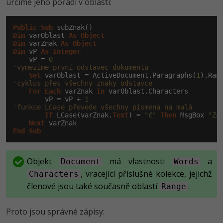
určíme jeho pořadí v oblasti:
Public
Sub
Dim
 varOblast 
As
Object
Dim
 varZnak 
As
Object
Dim
 vP 
As
Integer
    vP = 
0
'vymezíme první odstavec dokumentu
Set
 varOblast = ActiveDocument.Paragraphs(
1
'cyklus přes všechny znaky odstavce
For
Each
 varZnak 
In
 varOblast.Characters

        vP = vP + 
1
'funkce LCase převede všechny písmena na malá
If
 LCase(varZnak.
Text
) = 
"č"
Then
 MsgBox 
"Zn
Next
End
Sub
Objekt
má vlastnosti
a
Document
Words
, vracející příslušné kolekce, jejichž
Characters
členové jsou také současně oblastí
.
Range
Proto jsou správné zápisy: