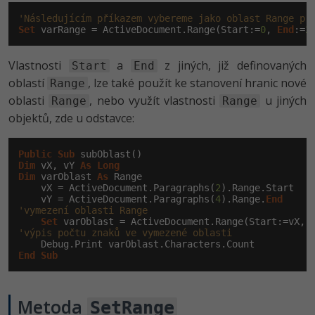
'Následujícím příkazem vybereme jako oblast Range pr
Set
 varRange = ActiveDocument.Range(Start:=
0
, 
End
:=
2
Vlastnosti
a
z jiných, již definovaných
Start
End
oblastí
, lze také použít ke stanovení hranic nové
Range
oblasti
, nebo využít vlastnosti
u jiných
Range
Range
objektů, zde u odstavce:
Public
Sub
Dim
 vX, vY 
As
Long
Dim
 varOblast 
As
 Range

    vX = ActiveDocument.Paragraphs(
2
).Range.Start

    vY = ActiveDocument.Paragraphs(
4
).Range.
End
'vymezení oblasti Range
Set
 varOblast = ActiveDocument.Range(Start:=vX, 
'výpis počtu znaků ve vymezené oblasti
End
Sub
Metoda
SetRange