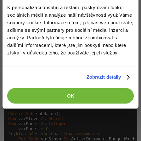
dopis:
K personalizaci obsahu a reklam, poskytování funkcí
sociálních médií a analýze naší návštěvnosti využíváme
Public
Sub
soubory cookie. Informace o tom, jak náš web používáte,
Dim
 varSlovo 
As
String
sdílíme se svými partnery pro sociální média, inzerci a
'vlastnost text znamená, že bude vrácen obsah objekt
    varSlovo = ActiveDocument.Range.Words(
1
).
Text
analýzy. Partneři tyto údaje mohou zkombinovat s
'odstraníme mezery
dalšími informacemi, které jste jim poskytli nebo které
    varSlovo = Trim(varSlovo)

If
 varSlovo = 
"Vážený"
Or
 varSlovo = 
"Vážená"
Th
získali v důsledku toho, že používáte jejich služby.
        MsgBox 
"Aktivní dokument je dopisem"
End
If
End
Sub
Zobrazit detaily
Ze základního kurzu
Základy Microsoft VBA
si
zopakujeme práci s procházením celé kolekce. Zde v
OK
příkladu projdeme kolekci slov ve vymezené oblasti:
Public
Sub
Dim
 varSlovo 
As
Object
Dim
 varPocet 
As
Integer
    varPocet = 
0
'cyklus přes všechna slova dokumentu
For
Each
 varSlovo 
In
 ActiveDocument.Range.Words
