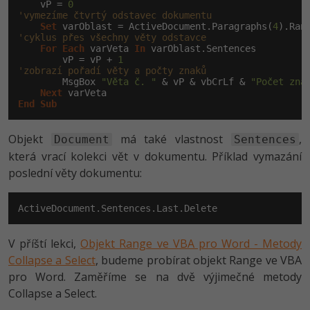
    vP = 
0
'vymezíme čtvrtý odstavec dokumentu
Set
 varOblast = ActiveDocument.Paragraphs(
4
'cyklus přes všechny věty odstavce
For
Each
 varVeta 
In
 varOblast.Sentences

        vP = vP + 
1
'zobrazí pořadí věty a počty znaků
        MsgBox 
"Věta č. "
 & vP & vbCrLf & 
"Počet zna
Next
End
Sub
Objekt
má také vlastnost
,
Document
Sentences
která vrací kolekci vět v dokumentu. Příklad vymazání
poslední věty dokumentu:
ActiveDocument.Sentences.Last.Delete
V příští lekci,
Objekt Range ve VBA pro Word - Metody
Collapse a Select
, budeme probírat objekt Range ve VBA
pro Word. Zaměříme se na dvě výjimečné metody
Collapse a Select.