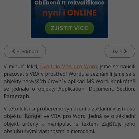
-80%
Vývojář mobilních aplikací
Python
Digitální gramotnost
HTML5, CSS3, Bootstrap, SEO
PHP
-80%
-30%
Specialista na AI a bigdata
JavaScript
Marketing
SQL a databáze
JavaScript
-80%
C# Game developer
PHP
WordPress
Testování a verzování
Python
-80%
-30%
Webdesigner
C++
SEO
Předchozí
Další
UML a návrhové vzory
HTML / CSS
-80%
Tester
Swift
UX
V minulé lekci,
Úvod do VBA pro Word
, jsme se naučili
React
UML a návrhové vzory
pracovat s VBA v prostředí Wordu a seznámili jsme se s
-80%
Systémový administrátor
Kotlin
Business
objekty nejvyšších úrovní v aplikaci MS Word. Konkrétně
Spring
MySQL/MariaDB
se jednalo o objekty Application, Document, Section,
-80%
-25%
Grafik / UX/UI návrhář
C
Kryptoměny
Paragraph.
ASP.NET MVC
MS-SQL
-30%
3D grafik
VB.NET
V této lekci si probereme vymezení a základní vlastnosti
Copywriting
Django
SQLite
objektu
ve VBA pro Word. Jedná se o základní
Range
-80%
Projektový manažer
SQL
objekt určený k manipulaci s textem. Zajišťuje jeho
MS Office
Best practices
obsluhu svými vlastnostmi a metodami.
-80%
Databázový analytik
Návrh SW
Google Dokumenty