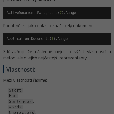
-80%
Blog
Photoshop
ActiveDocument.Paragraphs(
7
).Range
Kariéra
-80%
Adobe Illustrator
Pro firmy
Podobně lze jako oblast označit celý dokument:
-30%
Adobe Lightroom
Application.Documents(
1
).Range
-15%
Adobe XD
-25%
Zdůrazňuji, že následně nejde o výčet vlastností a
Adobe InDesign
metod, ale o jejich nejčastější reprezentanty.
Adobe After Effects
Vlastnosti:
-80%
Blender
Mezi vlastnosti řadíme:
Inkscape
,
Start
,
End
-80%
,
Fotografování
Sentences
,
Words
.
Characters
Video