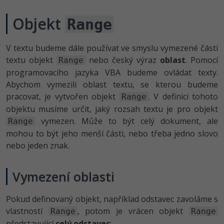
-41%
Copywriter
Objekt
Algoritmy
Range
Time management
-10%
WordPress specialista
Umělá inteligence (AI)
Windows
V textu budeme dále používat ve smyslu vymezené části
textu objekt
nebo český výraz
oblast
. Pomocí
Range
SEO specialista
Pro děti
Linux
programovacího jazyka VBA budeme ovládat texty.
Abychom vymezili oblast textu, se kterou budeme
Více
Sítě
pracovat, je vytvořen objekt
. V definici tohoto
Range
objektu musíme určit, jaký rozsah textu je pro objekt
Fórum
Kybernetická bezpečnost
vymezen. Může to být celý dokument, ale
Range
mohou to být jeho menší části, nebo třeba jedno slovo
Elektronický podpis
nebo jeden znak.
Fórum
Vymezení oblasti
Kurzy designu
Pokud definovaný objekt, například odstavec zavoláme s
-80%
vlastností
, potom je vrácen objekt
HTML/CSS
Range
Range
Příběhy absolventů
představující
celý odstavec
: