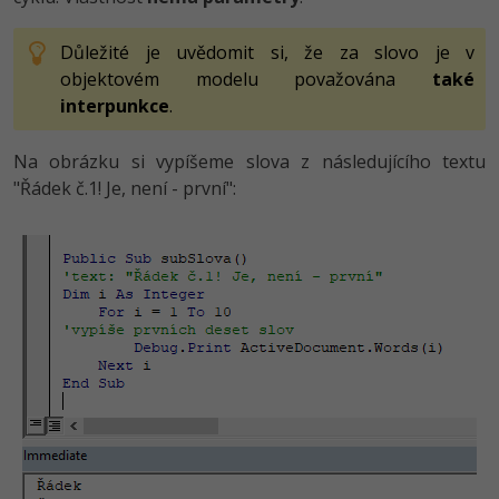
Důležité je uvědomit si, že za slovo je v
objektovém modelu považována
také
interpunkce
.
Na obrázku si vypíšeme slova z následujícího textu
"Řádek č.1! Je, není - první":