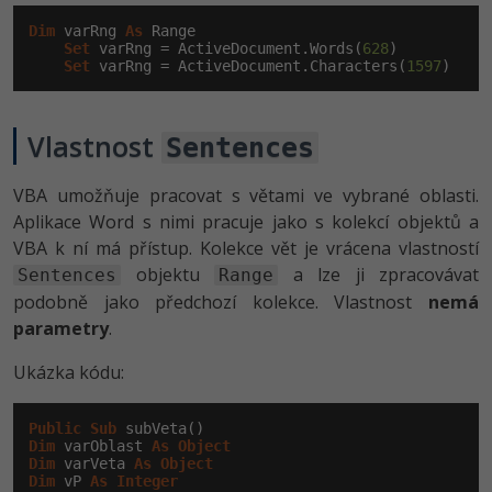
Dim
 varRng 
As
 Range

Set
 varRng = ActiveDocument.Words(
628
)

Set
 varRng = ActiveDocument.Characters(
1597
)
Vlastnost
Sentences
VBA umožňuje pracovat s větami ve vybrané oblasti.
Aplikace Word s nimi pracuje jako s kolekcí objektů a
VBA k ní má přístup. Kolekce vět je vrácena vlastností
objektu
a lze ji zpracovávat
Sentences
Range
podobně jako předchozí kolekce. Vlastnost
nemá
parametry
.
Ukázka kódu:
Public
Sub
Dim
 varOblast 
As
Object
Dim
 varVeta 
As
Object
Dim
 vP 
As
Integer