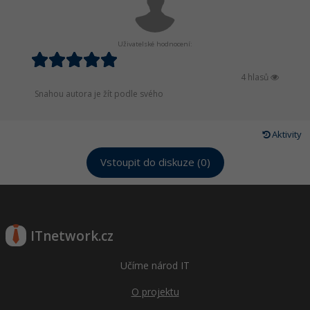
Uživatelské hodnocení:
4 hlasů
Snahou autora je žít podle svého
Aktivity
Vstoupit do diskuze (0)
ITnetwork.cz
Učíme národ IT
O projektu