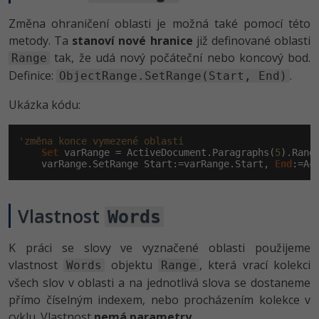
Změna ohraničení oblasti je možná také pomocí této
metody. Ta
stanoví nové hranice
již definované oblasti
tak, že udá nový počáteční nebo koncový bod.
Range
Definice:
.
ObjectRange.SetRange(Start, End)
Ukázka kódu:
'změna konce vymezené oblasti
Set
 varRange = ActiveDocument.Paragraphs(
5
).Range
    varRange.SetRange Start:=varRange.Start, 
End
:=Ac
Vlastnost
Words
K práci se slovy ve vyznačené oblasti použijeme
vlastnost
objektu
, která vrací kolekci
Words
Range
všech slov v oblasti a na jednotlivá slova se dostaneme
přímo číselným indexem, nebo procházením kolekce v
cyklu. Vlastnost
nemá parametry
.