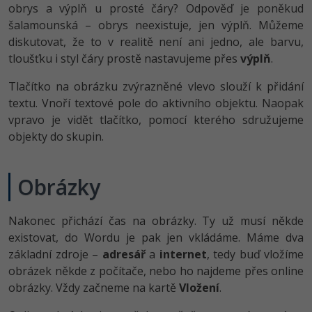
obrys a výplň u prosté čáry? Odpověď je poněkud
šalamounská – obrys neexistuje, jen výplň. Můžeme
diskutovat, že to v realitě není ani jedno, ale barvu,
tloušťku i styl čáry prostě nastavujeme přes
výplň
.
Tlačítko na obrázku zvýrazněné vlevo slouží k přidání
textu. Vnoří textové pole do aktivního objektu. Naopak
vpravo je vidět tlačítko, pomocí kterého sdružujeme
objekty do skupin.
Obrázky
Nakonec přichází čas na obrázky. Ty už musí někde
existovat, do Wordu je pak jen vkládáme. Máme dva
základní zdroje –
adresář
a
internet
, tedy buď vložíme
obrázek někde z počítače, nebo ho najdeme přes online
obrázky. Vždy začneme na kartě
Vložení
.