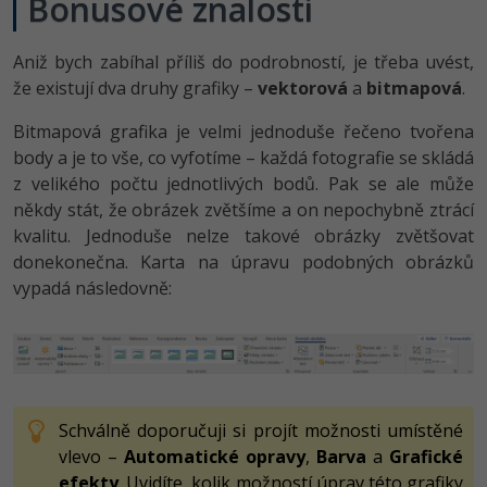
Bonusové znalosti
Aniž bych zabíhal příliš do podrobností, je třeba uvést,
že existují dva druhy grafiky –
vektorová
a
bitmapová
.
Bitmapová grafika je velmi jednoduše řečeno tvořena
body a je to vše, co vyfotíme – každá fotografie se skládá
z velikého počtu jednotlivých bodů. Pak se ale může
někdy stát, že obrázek zvětšíme a on nepochybně ztrácí
kvalitu. Jednoduše nelze takové obrázky zvětšovat
donekonečna. Karta na úpravu podobných obrázků
vypadá následovně:
Schválně doporučuji si projít možnosti umístěné
vlevo –
Automatické opravy
,
Barva
a
Grafické
efekty
. Uvidíte, kolik možností úprav této grafiky