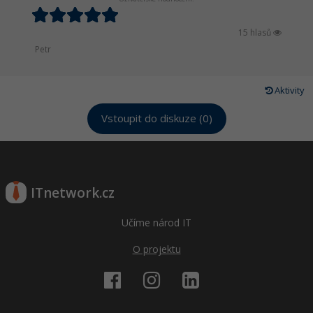
15 hlasů
Petr
Aktivity
Vstoupit do diskuze (0)
ITnetwork.cz
Učíme národ IT
O projektu