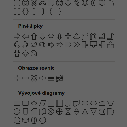
-80%
Blog
Photoshop
Kariéra
-80%
Adobe Illustrator
Pro firmy
-30%
Adobe Lightroom
-15%
Adobe XD
-25%
Adobe InDesign
Adobe After Effects
-80%
Blender
Inkscape
-80%
Fotografování
Video