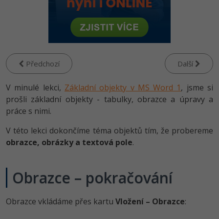
-80%
Vývojář mobilních aplikací
Python
Digitální gramotnost
HTML5, CSS3, Bootstrap, SEO
PHP
-80%
-30%
Specialista na AI a bigdata
JavaScript
Marketing
SQL a databáze
JavaScript
-80%
C# Game developer
PHP
WordPress
Testování a verzování
Předchozí
Další
Python
-80%
-30%
Webdesigner
C++
SEO
V minulé lekci,
UML a návrhové vzory
Základní objekty v MS Word 1
, jsme si
HTML / CSS
-80%
prošli základní objekty - tabulky, obrazce a úpravy a
Tester
Swift
UX
React
práce s nimi.
UML a návrhové vzory
-80%
Systémový administrátor
Kotlin
Business
V této lekci dokončíme téma objektů tím, že probereme
Spring
MySQL/MariaDB
obrazce, obrázky a textová pole
.
-80%
-25%
Grafik / UX/UI návrhář
C
Kryptoměny
ASP.NET MVC
MS-SQL
-30%
3D grafik
VB.NET
Copywriting
Obrazce – pokračování
Django
SQLite
-80%
Projektový manažer
SQL
MS Office
Obrazce vkládáme přes kartu
Vložení – Obrazce
:
Best practices
-80%
Databázový analytik
Návrh SW
Google Dokumenty