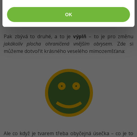
OK
Pak zbývá to druhé, a to je
výplň
– to je pro změnu
jakákoliv plocha ohraničená vnějším obrysem
. Zde si
můžeme dotvořit krásného veselého mimozemšťana:
Ale co když je tvarem třeba obyčejná úsečka – co je to