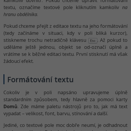
kamkoliv dovnitř. Pokud chceme upravit formátování
textu, označíme textové pole kliknutím kamkoliv
na
hranu obdélníka
.
Pokud chceme přejít z editace textu na jeho formátování
(tedy začínáme v situaci, kdy v poli bliká kurzor),
stiskneme trochu netradičně klávesu
. Až pokud to
Esc
uděláme ještě jednou, objekt se od-označí úplně a
vrátíme se k běžné editaci textu. První stisknutí má však
žádoucí efekt.
Formátování textu
Cokoliv je v poli napsáno upravujeme úplně
standardním způsobem, tedy hlavně za pomoci karty
Domů
. Zde máme paletu nástrojů pro to, jak má text
vypadat – velikost, font, barvu, stínování a další.
Jediné, co textové pole moc dobře neumí, je odhadnout