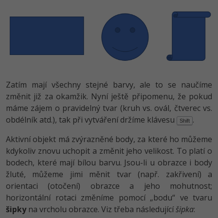
Zatím mají všechny stejné barvy, ale to se naučíme
změnit již za okamžik. Nyní ještě připomenu, že pokud
máme zájem o pravidelný tvar (kruh vs. ovál, čtverec vs.
obdélník atd.), tak při vytváření držíme klávesu
.
Shift
Aktivní objekt má zvýrazněné body, za které ho můžeme
kdykoliv znovu uchopit a změnit jeho velikost. To platí o
bodech, které mají bílou barvu. Jsou-li u obrazce i body
žluté, můžeme jimi měnit tvar (např. zakřivení) a
orientaci (otočení) obrazce a jeho mohutnost;
horizontální rotaci změníme pomocí „bodu“ ve tvaru
šipky
na vrcholu obrazce. Viz třeba následující
šipka
: