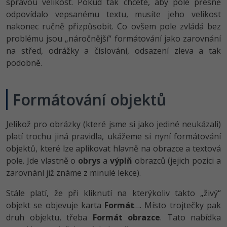
správou velikost. Pokud tak chcete, aby pole přesně
odpovídalo vepsanému textu, musíte jeho velikost
nakonec ručně přizpůsobit. Co ovšem pole zvládá bez
problému jsou „náročnější“ formátování jako zarovnání
na střed, odrážky a číslování, odsazení zleva a tak
podobně.
Formátování objektů
Jelikož pro obrázky (které jsme si jako jediné neukázali)
platí trochu jiná pravidla, ukážeme si nyní formátování
objektů, které lze aplikovat hlavně na obrazce a textová
pole. Jde vlastně o
obrys
a
výplň
obrazců (jejich pozici a
zarovnání již známe z minulé lekce).
Stále platí, že při kliknutí na kterýkoliv takto „živý“
objekt se objevuje karta
Formát
…. Místo trojtečky pak
druh objektu, třeba
Formát obrazce
. Tato nabídka