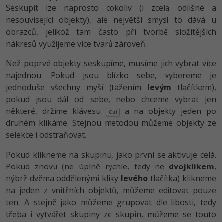
Seskupit lze naprosto cokoliv (i zcela odlišné a
nesouvisející objekty), ale největší smysl to dává u
obrazců, jelikož tam často při tvorbě složitějších
nákresů využijeme více tvarů zároveň.
Než poprvé objekty seskupíme, musíme jich vybrat více
najednou. Pokud jsou blízko sebe, vybereme je
jednoduše všechny myší (tažením
levým
tlačítkem),
pokud jsou dál od sebe, nebo chceme vybrat jen
některé, držíme klávesu
a na objekty jeden po
Ctrl
druhém klikáme. Stejnou metodou můžeme objekty ze
selekce i odstraňovat.
Pokud klikneme na skupinu, jako první se aktivuje celá.
Pokud znovu (ne úplně rychle, tedy ne
dvojklikem
,
nýbrž dvěma oddělenými kliky
levého
tlačítka) klikneme
na jeden z vnitřních objektů, můžeme editovat pouze
ten. A stejně jako můžeme grupovat dle libosti, tedy
třeba i vytvářet skupiny ze skupin, můžeme se touto