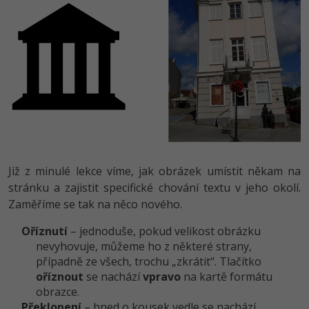
Již z minulé lekce víme, jak obrázek umístit někam na
stránku a zajistit specifické chování textu v jeho okolí.
Zaměříme se tak na něco nového.
Oříznutí
– jednoduše, pokud velikost obrázku
nevyhovuje, můžeme ho z některé strany,
případně ze všech, trochu „zkrátit“. Tlačítko
oříznout
se nachází
vpravo
na kartě formátu
obrazce.
Překlopení
– hned o kousek vedle se nachází