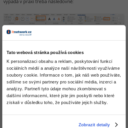
vypadá v praxi třeba následovně:
Všimněte si tří oranžově zvýrazněných oblastí. Začneme
uprostřed. Tam se nachází právě formátování obrysu a
výplně.
Tato webová stránka používá cookies
Obrys
je čára kolem dokola daného tvaru. Ale není to
K personalizaci obsahu a reklam, poskytování funkcí
vždy tak banální. Obrysem nastavujeme
i všechny ostatní
sociálních médií a analýze naší návštěvnosti využíváme
čáry v obrazci obsažené
, třeba pokud obrys nastavíme na
soubory cookie. Informace o tom, jak náš web používáte,
žlutý (a s velikou tloušťkou čáry), získáme takovýto
sdílíme se svými partnery pro sociální média, inzerci a
obrázek:
analýzy. Partneři tyto údaje mohou zkombinovat s
dalšími informacemi, které jste jim poskytli nebo které
získali v důsledku toho, že používáte jejich služby.
Zobrazit detaily