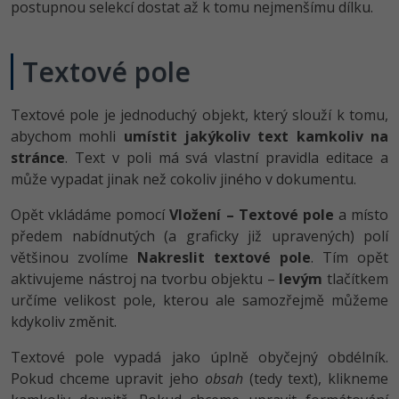
postupnou selekcí dostat až k tomu nejmenšímu dílku.
Textové pole
Textové pole je jednoduchý objekt, který slouží k tomu,
abychom mohli
umístit jakýkoliv text kamkoliv na
stránce
. Text v poli má svá vlastní pravidla editace a
může vypadat jinak než cokoliv jiného v dokumentu.
Opět vkládáme pomocí
Vložení – Textové pole
a místo
předem nabídnutých (a graficky již upravených) polí
většinou zvolíme
Nakreslit textové pole
. Tím opět
aktivujeme nástroj na tvorbu objektu –
levým
tlačítkem
určíme velikost pole, kterou ale samozřejmě můžeme
kdykoliv změnit.
Textové pole vypadá jako úplně obyčejný obdélník.
Pokud chceme upravit jeho
obsah
(tedy text), klikneme