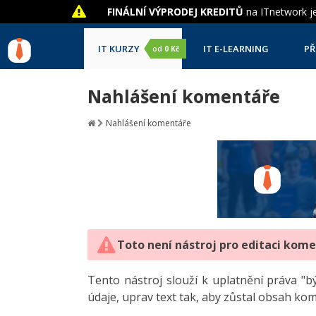
FINÁLNÍ VÝPRODEJ KREDITŮ
na ITnetwork je
IT KURZY
IT E-LEARNING
PŘ
od
0 Kč
Nahlášení komentáře
Nahlášení komentáře
Toto není nástroj pro editaci kom
Tento nástroj slouží k uplatnění práva 
údaje, uprav text tak, aby zůstal obsah ko