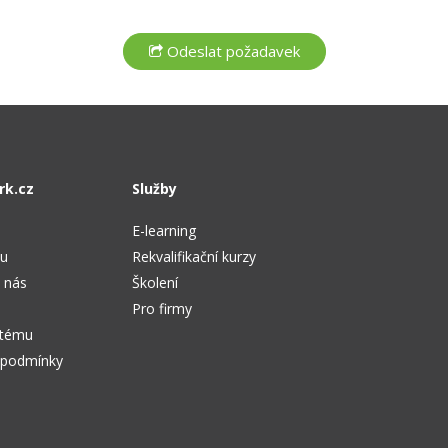
rk.cz
Služby
E-learning
tu
Rekvalifikační kurzy
 nás
Školení
Pro firmy
stému
 podmínky