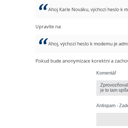
Ahoj Karle Nováku, výchozí heslo k
Upravíte na:
Ahoj, výchozí heslo k modemu je ad
Pokud bude anonymizace korektní a zachová
Komentář
Antispam - Zade