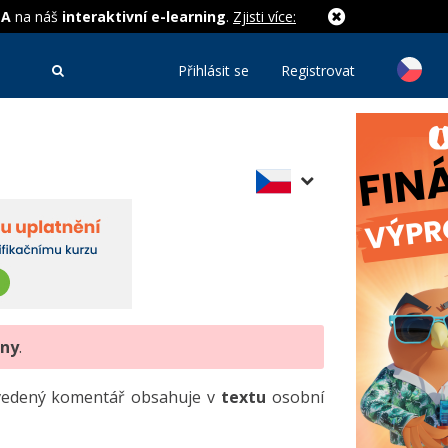
MA
na náš
interaktivní e-learning
.
Zjisti více:
Přihlásit se
Registrovat
eny
.
uvedený komentář obsahuje v
textu
osobní