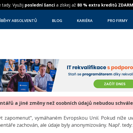
 tady. Využij
poslední šanci
a získej až
80 % extra kreditů ZDAR
ÍBĚHY ABSOLVENTŮ
BLOG
KARIÉRA
PRO FIRMY
entářů a jiné změny než osobních údajů nebudou schvál
"být zapomenut", vymáhaném Evropskou Unií. Pokud níže 
mentáře zachován, ale údaje byly anonymizovány. Např. tedy: