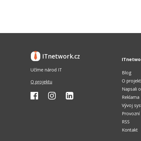
ITnetwork.cz
ITnetwo
Učíme národ IT
Blog
O projek
O projektu
Napsali o
Reklama
Vývoj sy
Provozní
RSS
Kontakt