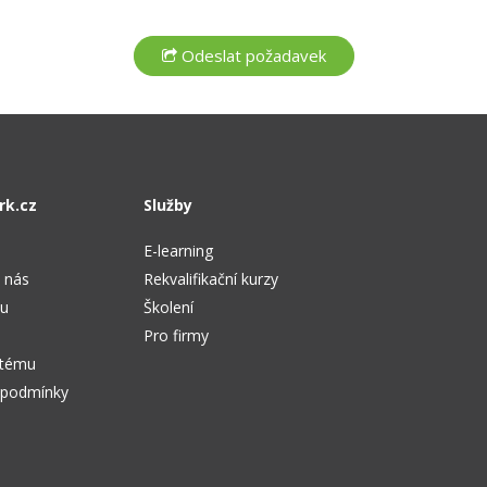
rk.cz
Služby
E-learning
 nás
Rekvalifikační kurzy
tu
Školení
Pro firmy
stému
 podmínky