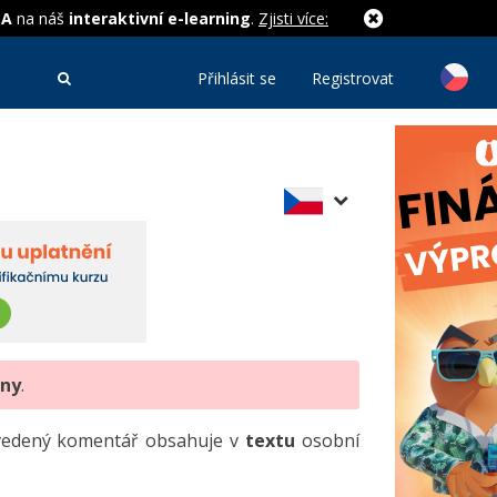
MA
na náš
interaktivní e-learning
.
Zjisti více:
Přihlásit se
Registrovat
eny
.
uvedený komentář obsahuje v
textu
osobní