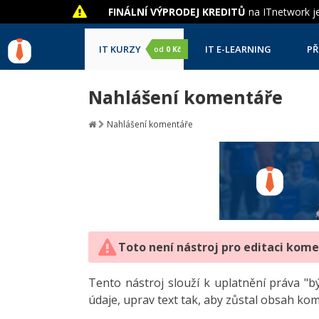
FINÁLNÍ VÝPRODEJ KREDITŮ
na ITnetwork je
IT KURZY
IT E-LEARNING
PŘ
od
0 Kč
Nahlášení komentáře
Nahlášení komentáře
Toto není nástroj pro editaci kom
Tento nástroj slouží k uplatnění práva 
údaje, uprav text tak, aby zůstal obsah ko