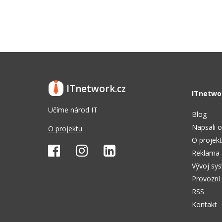
ITnetwork.cz
ITnetwo
Učíme národ IT
Blog
Napsali o
O projektu
O projek
Reklama
Vývoj sy
Provozní
RSS
Kontakt