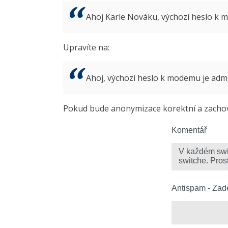
Ahoj Karle Nováku, výchozí heslo k
Upravíte na:
Ahoj, výchozí heslo k modemu je ad
Pokud bude anonymizace korektní a zachová
Komentář
Antispam - Zade