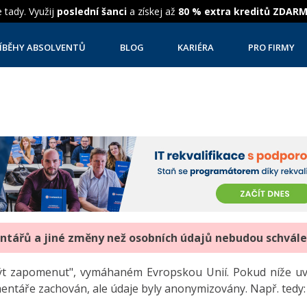
 tady. Využij
poslední šanci
a získej až
80 % extra kreditů ZDAR
ÍBĚHY ABSOLVENTŮ
BLOG
KARIÉRA
PRO FIRMY
entářů a jiné změny než osobních údajů nebudou schvál
"být zapomenut", vymáhaném Evropskou Unií. Pokud níže 
mentáře zachován, ale údaje byly anonymizovány. Např. tedy: