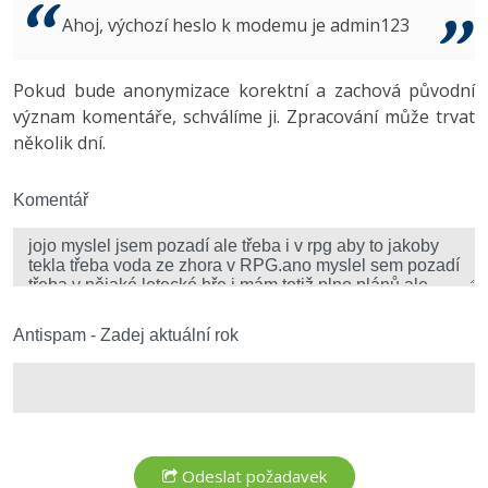
Video
Ahoj, výchozí heslo k modemu je admin123
-41%
Copywriter
Algoritmy
Time management
Ostatní
-10%
Pokud bude anonymizace korektní a zachová původní
WordPress specialista
Umělá inteligence (AI)
Windows
Fórum
význam komentáře, schválíme ji. Zpracování může trvat
několik dní.
SEO specialista
Pro děti
Linux
Více
Komentář
Sítě
Fórum
Kybernetická bezpečnost
Elektronický podpis
Antispam - Zadej aktuální rok
Fórum