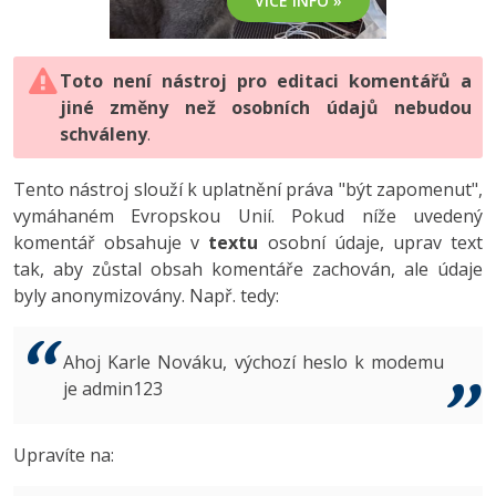
VÍCE INFO »
-80%
Vývojář mobilních aplikací
-80%
Python
Digitální gramotnost
Photoshop
HTML5, CSS3, Bootstrap, SEO
PHP
-80%
-30%
Specialista na AI a bigdata
-80%
JavaScript
Marketing
Toto není nástroj pro editaci komentářů a
Adobe Illustrator
SQL a databáze
JavaScript
jiné změny než osobních údajů nebudou
-80%
C# Game developer
-30%
PHP
WordPress
schváleny
Adobe Lightroom
.
Testování a verzování
Python
-80%
-30%
Webdesigner
-15%
C++
SEO
Adobe XD
Tento nástroj slouží k uplatnění práva "být zapomenut",
UML a návrhové vzory
HTML / CSS
vymáhaném Evropskou Unií. Pokud níže uvedený
-80%
Tester
-25%
Swift
UX
Adobe InDesign
komentář obsahuje v
textu
osobní údaje, uprav text
React
UML a návrhové vzory
tak, aby zůstal obsah komentáře zachován, ale údaje
-80%
Systémový administrátor
Kotlin
Business
Adobe After Effects
byly anonymizovány. Např. tedy:
Spring
MySQL/MariaDB
-80%
-25%
Grafik / UX/UI návrhář
-80%
C
Kryptoměny
Blender
ASP.NET MVC
MS-SQL
Ahoj Karle Nováku, výchozí heslo k modemu
-30%
3D grafik
VB.NET
je admin123
Copywriting
Inkscape
Django
SQLite
-80%
Projektový manažer
-80%
SQL
MS Office
Fotografování
Upravíte na:
Best practices
-80%
Databázový analytik
Návrh SW
Google Dokumenty