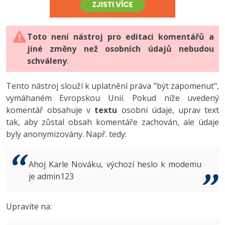
-80%
Vývojář mobilních aplikací
-80%
Python
Digitální gramotnost
Photoshop
HTML5, CSS3, Bootstrap, SEO
PHP
-80%
-30%
Specialista na AI a bigdata
-80%
JavaScript
Marketing
Toto není nástroj pro editaci komentářů a
Adobe Illustrator
SQL a databáze
JavaScript
jiné změny než osobních údajů nebudou
-80%
C# Game developer
-30%
PHP
WordPress
schváleny
Adobe Lightroom
.
Testování a verzování
Python
-80%
-30%
Webdesigner
-15%
C++
SEO
Adobe XD
Tento nástroj slouží k uplatnění práva "být zapomenut",
UML a návrhové vzory
HTML / CSS
vymáhaném Evropskou Unií. Pokud níže uvedený
-80%
Tester
-25%
Swift
UX
Adobe InDesign
komentář obsahuje v
textu
osobní údaje, uprav text
React
UML a návrhové vzory
tak, aby zůstal obsah komentáře zachován, ale údaje
-80%
Systémový administrátor
Kotlin
Business
Adobe After Effects
byly anonymizovány. Např. tedy:
Spring
MySQL/MariaDB
-80%
-25%
Grafik / UX/UI návrhář
-80%
C
Kryptoměny
Blender
ASP.NET MVC
MS-SQL
Ahoj Karle Nováku, výchozí heslo k modemu
-30%
3D grafik
VB.NET
je admin123
Copywriting
Inkscape
Django
SQLite
-80%
Projektový manažer
-80%
SQL
MS Office
Fotografování
Upravíte na:
Best practices
-80%
Databázový analytik
Návrh SW
Google Dokumenty