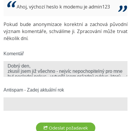
Video
Ahoj, výchozí heslo k modemu je admin123
-41%
Copywriter
Algoritmy
Time management
Ostatní
-10%
Pokud bude anonymizace korektní a zachová původní
WordPress specialista
Umělá inteligence (AI)
Windows
Fórum
význam komentáře, schválíme ji. Zpracování může trvat
několik dní.
SEO specialista
Pro děti
Linux
Více
Komentář
Sítě
Fórum
Kybernetická bezpečnost
Elektronický podpis
Antispam - Zadej aktuální rok
Fórum