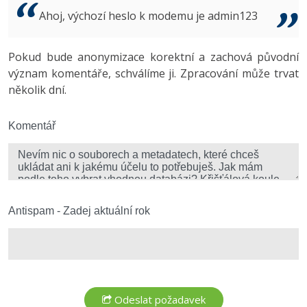
Video
Ahoj, výchozí heslo k modemu je admin123
-41%
Copywriter
Algoritmy
Time management
Ostatní
-10%
Pokud bude anonymizace korektní a zachová původní
WordPress specialista
Umělá inteligence (AI)
Windows
Fórum
význam komentáře, schválíme ji. Zpracování může trvat
několik dní.
SEO specialista
Pro děti
Linux
Více
Komentář
Sítě
Fórum
Kybernetická bezpečnost
Elektronický podpis
Antispam - Zadej aktuální rok
Fórum