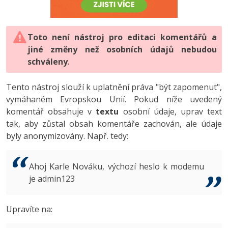
-80%
Vývojář mobilních aplikací
-80%
Python
Digitální gramotnost
Photoshop
HTML5, CSS3, Bootstrap, SEO
PHP
-80%
-30%
Specialista na AI a bigdata
-80%
JavaScript
Marketing
Toto není nástroj pro editaci komentářů a
Adobe Illustrator
SQL a databáze
JavaScript
jiné změny než osobních údajů nebudou
-80%
C# Game developer
-30%
PHP
WordPress
schváleny
Adobe Lightroom
.
Testování a verzování
Python
-80%
-30%
Webdesigner
-15%
C++
SEO
Adobe XD
Tento nástroj slouží k uplatnění práva "být zapomenut",
UML a návrhové vzory
HTML / CSS
vymáhaném Evropskou Unií. Pokud níže uvedený
-80%
Tester
-25%
Swift
UX
Adobe InDesign
komentář obsahuje v
textu
osobní údaje, uprav text
React
UML a návrhové vzory
tak, aby zůstal obsah komentáře zachován, ale údaje
-80%
Systémový administrátor
Kotlin
Business
Adobe After Effects
byly anonymizovány. Např. tedy:
Spring
MySQL/MariaDB
-80%
-25%
Grafik / UX/UI návrhář
-80%
C
Kryptoměny
Blender
ASP.NET MVC
MS-SQL
Ahoj Karle Nováku, výchozí heslo k modemu
-30%
3D grafik
VB.NET
je admin123
Copywriting
Inkscape
Django
SQLite
-80%
Projektový manažer
-80%
SQL
MS Office
Fotografování
Upravíte na:
Best practices
-80%
Databázový analytik
Návrh SW
Google Dokumenty