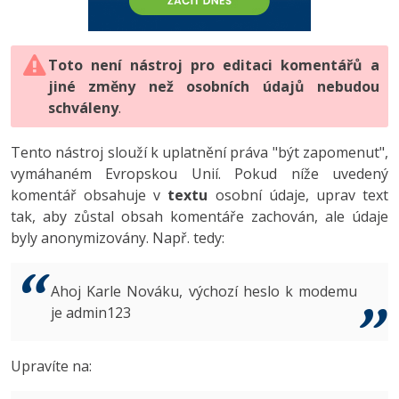
-80%
Vývojář mobilních aplikací
-80%
Python
Digitální gramotnost
Photoshop
HTML5, CSS3, Bootstrap, SEO
PHP
-80%
-30%
Specialista na AI a bigdata
-80%
JavaScript
Marketing
Toto není nástroj pro editaci komentářů a
Adobe Illustrator
SQL a databáze
JavaScript
jiné změny než osobních údajů nebudou
-80%
C# Game developer
-30%
PHP
WordPress
schváleny
Adobe Lightroom
.
Testování a verzování
Python
-80%
-30%
Webdesigner
-15%
C++
SEO
Adobe XD
Tento nástroj slouží k uplatnění práva "být zapomenut",
UML a návrhové vzory
HTML / CSS
vymáhaném Evropskou Unií. Pokud níže uvedený
-80%
Tester
-25%
Swift
UX
Adobe InDesign
komentář obsahuje v
textu
osobní údaje, uprav text
React
UML a návrhové vzory
tak, aby zůstal obsah komentáře zachován, ale údaje
-80%
Systémový administrátor
Kotlin
Business
Adobe After Effects
byly anonymizovány. Např. tedy:
Spring
MySQL/MariaDB
-80%
-25%
Grafik / UX/UI návrhář
-80%
C
Kryptoměny
Blender
ASP.NET MVC
MS-SQL
Ahoj Karle Nováku, výchozí heslo k modemu
-30%
3D grafik
VB.NET
je admin123
Copywriting
Inkscape
Django
SQLite
-80%
Projektový manažer
-80%
SQL
MS Office
Fotografování
Upravíte na:
Best practices
-80%
Databázový analytik
Návrh SW
Google Dokumenty