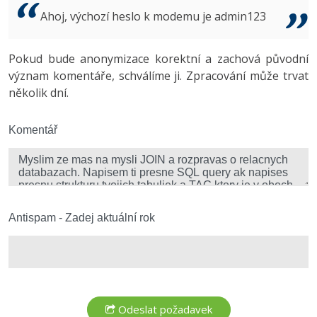
Video
Ahoj, výchozí heslo k modemu je admin123
-41%
Copywriter
Algoritmy
Time management
Ostatní
-10%
Pokud bude anonymizace korektní a zachová původní
WordPress specialista
Umělá inteligence (AI)
Windows
Fórum
význam komentáře, schválíme ji. Zpracování může trvat
několik dní.
SEO specialista
Pro děti
Linux
Více
Komentář
Sítě
Fórum
Kybernetická bezpečnost
Elektronický podpis
Antispam - Zadej aktuální rok
Fórum