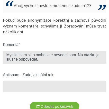
Video
Ahoj, výchozí heslo k modemu je admin123
-41%
Copywriter
Algoritmy
Time management
Ostatní
-10%
Pokud bude anonymizace korektní a zachová původní
WordPress specialista
Umělá inteligence (AI)
Windows
Fórum
význam komentáře, schválíme ji. Zpracování může trvat
několik dní.
SEO specialista
Pro děti
Linux
Více
Komentář
Sítě
Fórum
Kybernetická bezpečnost
Elektronický podpis
Antispam - Zadej aktuální rok
Fórum