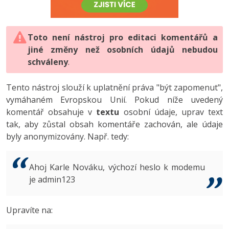
-80%
Vývojář mobilních aplikací
-80%
Python
Digitální gramotnost
Photoshop
HTML5, CSS3, Bootstrap, SEO
PHP
-80%
-30%
Specialista na AI a bigdata
-80%
JavaScript
Marketing
Toto není nástroj pro editaci komentářů a
Adobe Illustrator
SQL a databáze
JavaScript
jiné změny než osobních údajů nebudou
-80%
C# Game developer
-30%
PHP
WordPress
schváleny
Adobe Lightroom
.
Testování a verzování
Python
-80%
-30%
Webdesigner
-15%
C++
SEO
Adobe XD
Tento nástroj slouží k uplatnění práva "být zapomenut",
UML a návrhové vzory
HTML / CSS
vymáhaném Evropskou Unií. Pokud níže uvedený
-80%
Tester
-25%
Swift
UX
Adobe InDesign
komentář obsahuje v
textu
osobní údaje, uprav text
React
UML a návrhové vzory
tak, aby zůstal obsah komentáře zachován, ale údaje
-80%
Systémový administrátor
Kotlin
Business
Adobe After Effects
byly anonymizovány. Např. tedy:
Spring
MySQL/MariaDB
-80%
-25%
Grafik / UX/UI návrhář
-80%
C
Kryptoměny
Blender
ASP.NET MVC
MS-SQL
Ahoj Karle Nováku, výchozí heslo k modemu
-30%
3D grafik
VB.NET
je admin123
Copywriting
Inkscape
Django
SQLite
-80%
Projektový manažer
-80%
SQL
MS Office
Fotografování
Upravíte na:
Best practices
-80%
Databázový analytik
Návrh SW
Google Dokumenty